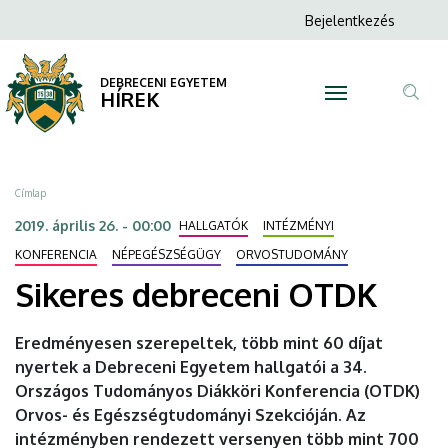
Sikeres
Ugrás
Anonim
Bejelentkezés
a
N
Felhasználói
debreceni
tartalomra
fiók
DEBRECENI EGYETEM
OTDK
HÍREK
menüje
Tar
|
ker
DEBRECENI
Morzsa
Címlap
EGYETEM
2019. április 26. - 00:00
HALLGATÓK
INTÉZMÉNYI
KONFERENCIA
NÉPEGÉSZSÉGÜGY
ORVOSTUDOMÁNY
Sikeres debreceni OTDK
Eredményesen szerepeltek, több mint 60 díjat
nyertek a Debreceni Egyetem hallgatói a 34.
Országos Tudományos Diákköri Konferencia (OTDK)
Orvos- és Egészségtudományi Szekcióján. Az
intézményben rendezett versenyen több mint 700