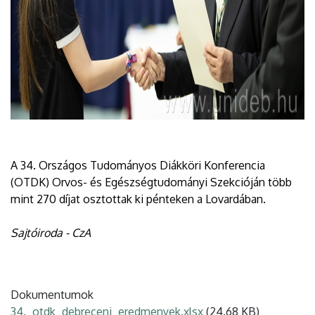
A 34. Országos Tudományos Diákköri Konferencia
(OTDK) Orvos- és Egészségtudományi Szekcióján több
mint 270 díjat osztottak ki pénteken a Lovardában.
Sajtóiroda - CzA
Dokumentumok
34._otdk_debreceni_eredmenyek.xlsx
(24.68 KB)