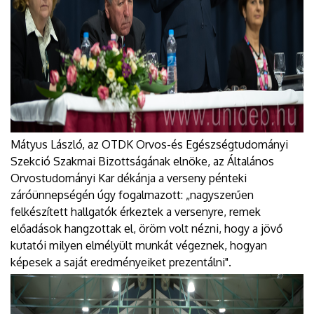
Mátyus László, az OTDK Orvos-és Egészségtudományi
Szekció Szakmai Bizottságának elnöke, az Általános
Orvostudományi Kar dékánja a verseny pénteki
záróünnepségén úgy fogalmazott: „nagyszerűen
felkészített hallgatók érkeztek a versenyre, remek
előadások hangzottak el, öröm volt nézni, hogy a jövő
kutatói milyen elmélyült munkát végeznek, hogyan
képesek a saját eredményeiket prezentálni".