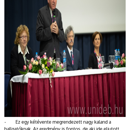
- Ez egy kétévente megrendezett nagy kaland a
hallgatóknak. Az eredmény is fontos, de aki ide eljutott,