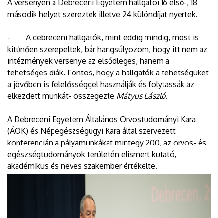
A versenyen a Debreceni Egyetem hallgatói 16 első-, 18
második helyet szereztek illetve 24 különdíjat nyertek.
- A debreceni hallgatók, mint eddig mindig, most is
kitűnően szerepeltek, bár hangsúlyozom, hogy itt nem az
intézmények versenye az elsődleges, hanem a
tehetséges diák. Fontos, hogy a hallgatók a tehetségüket
a jövőben is felelősséggel használják és folytassák az
elkezdett munkát- összegezte
Mátyus László
.
A Debreceni Egyetem Általános Orvostudományi Kara
(ÁOK) és Népegészségügyi Kara által szervezett
konferencián a pályamunkákat mintegy 200, az orvos- és
egészségtudományok területén elismert kutató,
akadémikus és neves szakember értékelte.