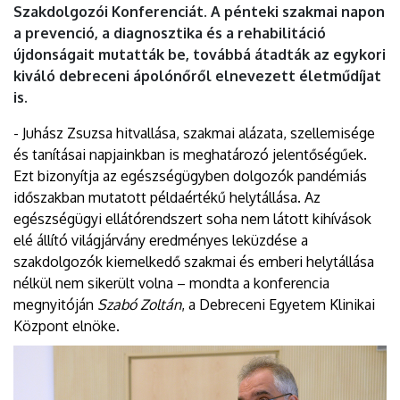
Szakdolgozói Konferenciát. A pénteki szakmai napon
a prevenció, a diagnosztika és a rehabilitáció
újdonságait mutatták be, továbbá átadták az egykori
kiváló debreceni ápolónőről elnevezett életműdíjat
is.
- Juhász Zsuzsa hitvallása, szakmai alázata, szellemisége
és tanításai napjainkban is meghatározó jelentőségűek.
Ezt bizonyítja az egészségügyben dolgozók pandémiás
időszakban mutatott példaértékű helytállása. Az
egészségügyi ellátórendszert soha nem látott kihívások
elé állító világjárvány eredményes leküzdése a
szakdolgozók kiemelkedő szakmai és emberi helytállása
nélkül nem sikerült volna – mondta a konferencia
megnyitóján
Szabó Zoltán
, a Debreceni Egyetem Klinikai
Központ elnöke.