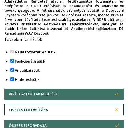
Adatvédelmi Rendelet alapján felülvizsgálta folyamatait és
2026. augusztus 7.
beépítette a GDPR előírásait az adatkezelési és adatvédelmi
Univerzum: A Debreceni Egyetem
tevékenységébe. A felhasználók személyes adatait a Debreceni
Egyetem korábban is teljes körültekintéssel kezelte, megfelelve az
titkos receptjei
érvényben lévő adatkezelési szabályozásoknak. A GDPR előírásait
követve frissítettük Adatvédelmi Tájékoztatónkat, amelyet az
alábbi linkre kattintva olvashat el:
Adatkezelési tájékoztató.
DE
KUTATÁS
TUDOMÁNY
Kancellária WAV Központ
További információk
Nélkülözhetetlen sütik
Funkcionális sütik
Analitikai sütik
Hirdetési sütik
KIVÁLASZTOTTAK MENTÉSE
WITHDRAW CONSENT
DEBRECENI EGYETEM
ÖSSZES ELUTASÍTÁSA
Adatvédelem
Adatvédelem
ÖSSZES ELFOGADÁSA