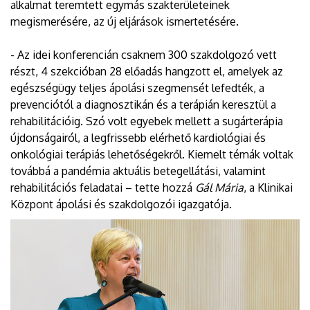
alkalmat teremtett egymás szakterületeinek
megismerésére, az új eljárások ismertetésére.
- Az idei konferencián csaknem 300 szakdolgozó vett
részt, 4 szekcióban 28 előadás hangzott el, amelyek az
egészségügy teljes ápolási szegmensét lefedték, a
prevenciótól a diagnosztikán és a terápián keresztül a
rehabilitációig. Szó volt egyebek mellett a sugárterápia
újdonságairól, a legfrissebb elérhető kardiológiai és
onkológiai terápiás lehetőségekről. Kiemelt témák voltak
továbbá a pandémia aktuális betegellátási, valamint
rehabilitációs feladatai – tette hozzá
Gál Mária
, a Klinikai
Központ ápolási és szakdolgozói igazgatója.