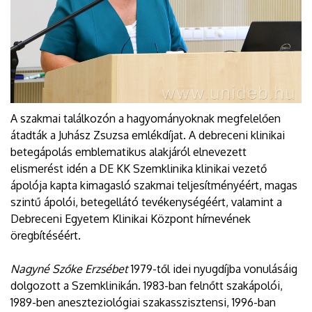
A szakmai találkozón a hagyományoknak megfelelően
átadták a Juhász Zsuzsa emlékdíjat. A debreceni klinikai
betegápolás emblematikus alakjáról elnevezett
elismerést idén a DE KK Szemklinika klinikai vezető
ápolója kapta kimagasló szakmai teljesítményéért, magas
szintű ápolói, betegellátó tevékenységéért, valamint a
Debreceni Egyetem Klinikai Központ hírnevének
öregbítéséért.
Nagyné Szőke Erzsébet
1979-től idei nyugdíjba vonulásáig
dolgozott a Szemklinikán. 1983-ban felnőtt szakápolói,
1989-ben aneszteziológiai szakasszisztensi, 1996-ban