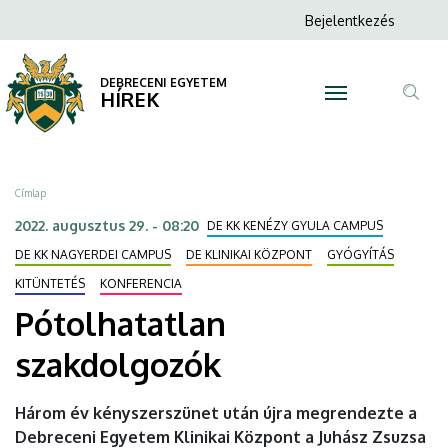
Pótolhatatlan
Ugrás
Anonim
Bejelentkezés
a
N
Felhasználói
szakdolgozók
tartalomra
fiók
DEBRECENI EGYETEM
|
HÍREK
menüje
Tar
DEBRECENI
ker
EGYETEM
Morzsa
Címlap
2022. augusztus 29. - 08:20
DE KK KENÉZY GYULA CAMPUS
DE KK NAGYERDEI CAMPUS
DE KLINIKAI KÖZPONT
GYÓGYÍTÁS
KITÜNTETÉS
KONFERENCIA
Pótolhatatlan
szakdolgozók
Három év kényszerszünet után újra megrendezte a
Debreceni Egyetem Klinikai Központ a Juhász Zsuzsa