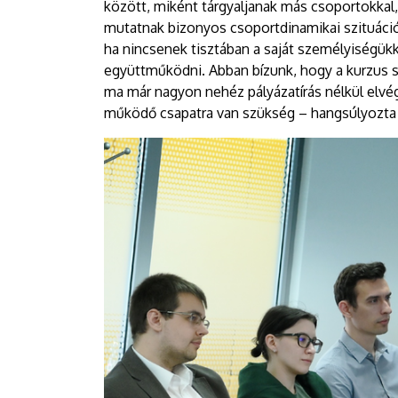
között, miként tárgyaljanak más csoportokkal,
mutatnak bizonyos csoportdinamikai szituációk
ha nincsenek tisztában a saját személyiségü
együttműködni. Abban bízunk, hogy a kurzus seg
ma már nagyon nehéz pályázatírás nélkül elvé
működő csapatra van szükség – hangsúlyozta 