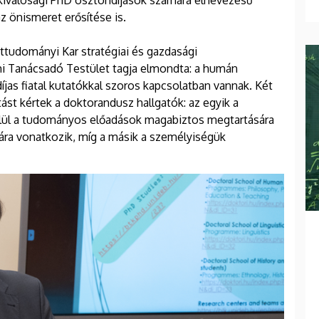
iválósági PhD ösztöndíjasok számára elnevezésű
z önismeret erősítése is.
tudományi Kar stratégiai és gazdasági
i Tanácsadó Testület tagja elmondta: a humán
jas fiatal kutatókkal szoros kapcsolatban vannak. Két
ást kértek a doktorandusz hallgatók: az egyik a
belül a tudományos előadások magabiztos megtartására
ára vonatkozik, míg a másik a személyiségük