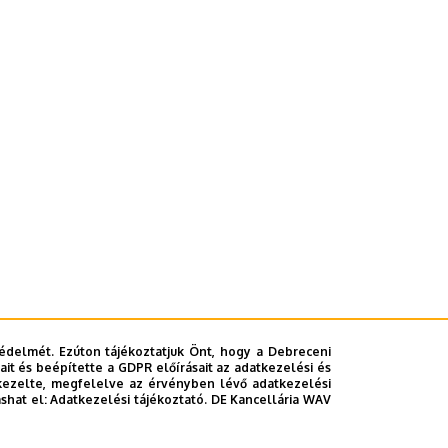
édelmét. Ezúton tájékoztatjuk Önt, hogy a Debreceni
it és beépítette a GDPR előírásait az adatkezelési és
kezelte, megfelelve az érvényben lévő adatkezelési
ashat el:
Adatkezelési tájékoztató.
DE Kancellária WAV