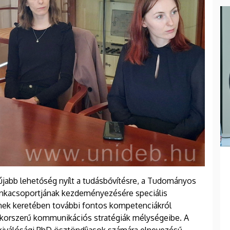
újabb lehetőség nyílt a tudásbővítésre, a Tudományos
nkacsoportjának kezdeményezésére speciális
nek keretében további fontos kompetenciákról
a korszerű kommunikációs stratégiák mélységeibe. A