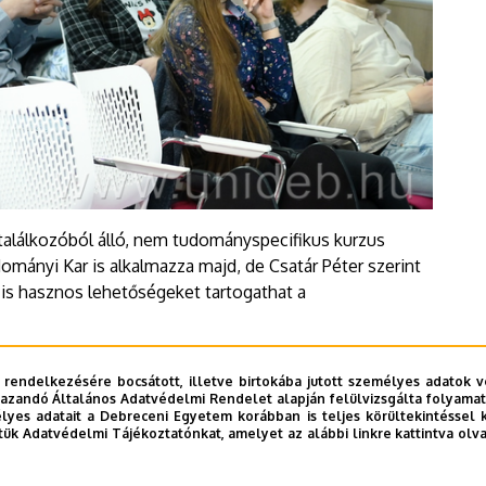
 találkozóból álló, nem tudományspecifikus kurzus
dományi Kar is alkalmazza majd, de Csatár Péter szerint
is hasznos lehetőségeket tartogathat a
hetséges PhD-hallgatókat a GTIDEA Kiválósági Ösztöndíj
 rendelkezésére bocsátott, illetve birtokába jutott személyes adatok v
ig érhető el
ide kattintva
.
azandó Általános Adatvédelmi Rendelet alapján felülvizsgálta folyamata
yes adatait a Debreceni Egyetem korábban is teljes körültekintéssel 
tük Adatvédelmi Tájékoztatónkat, amelyet az alábbi linkre kattintva olv