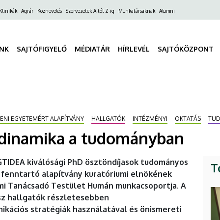
ő
Klinikák
Agrár
Köznevelés
Szervezetek A-tól Z-ig
Munkatársaknak
Alumni
gáció
INK
SAJTÓFIGYELŐ
MÉDIATÁR
HÍRLEVÉL
SAJTÓKÖZPONT
CENI EGYETEMÉRT ALAPÍTVÁNY
HALLGATÓK
INTÉZMÉNYI
OKTATÁS
TU
tdinamika a tudományban
 GTIDEA kiválósági PhD ösztöndíjasok tudományos
T
 fenntartó alapítvány kuratóriumi elnökének
mi Tanácsadó Testület Humán munkacsoportja. A
sz hallgatók részletesebben
ációs stratégiák használatával és önismereti