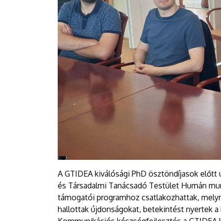
A GTIDEA kiválósági PhD ösztöndíjasok előtt 
és Társadalmi Tanácsadó Testület Humán mu
támogatói programhoz csatlakozhattak, mely
hallottak újdonságokat, betekintést nyertek 