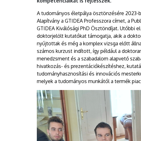
kompetenciáikat is fejlesszék.
A tudományos életpálya ösztönzésére 2023-ba
Alapítvány a GTIDEA Professzora címet, a Publi
GTIDEA Kiválósági PhD Ösztöndíjat. Utóbbi el
doktorjelölt kutatókat támogatja, akik a dokt
nyújtottak és még a komplex vizsga előtt álln
számos kurzust indított, így például a dokto
menedzsment és a szabadalom alapvető szabál
hivatkozás- és prezentációkészítéshez, kutat
tudományhasznosítási és innovációs mesterkur
melyek a tudományos munkától a termék piacra