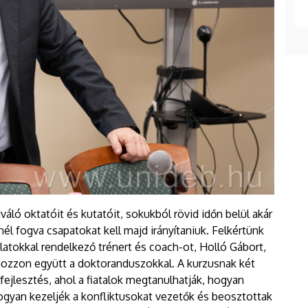
iváló oktatóit és kutatóit, sokukból rövid időn belül akár
él fogva csapatokat kell majd irányítaniuk. Felkértünk
latokkal rendelkező trénert és coach-ot, Holló Gábort,
ozzon együtt a doktoranduszokkal. A kurzusnak két
fejlesztés, ahol a fiatalok megtanulhatják, hogyan
gyan kezeljék a konfliktusokat vezetők és beosztottak