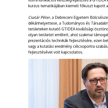
Kommunikációs készségfejlesztés a GTIDEA k
kurzus tematikájában kiemelt fókuszt kapott a
Csatár Péter
, a Debreceni Egyetem Bölcsészet
dékánhelyettese, a Tudományos és Társadalm
területeken kutató GTIDEA kiválósági ösztöndí
olyan területet említett, ahol szakmai támogat
prezentációs technikák fejlesztésére, ezen 
vagy a kutatási eredmény célcsoportra szabás
fejlesztésével volt kapcsolatos.