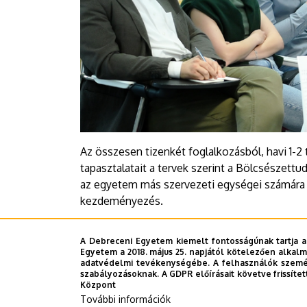
Az összesen tizenkét foglalkozásból, havi 1-2
tapasztalatait a tervek szerint a Bölcsészettu
az egyetem más szervezeti egységei számára 
kezdeményezés.
A fenntartó alapítvány 2026-ban is várja a te
A Debreceni Egyetem kiemelt fontosságúnak tartja a
Programba, a pályázati felület 2026. április 15-
Egyetem a 2018. május 25. napjától kötelezően alkalm
adatvédelmi tevékenységébe. A felhasználók személ
szabályozásoknak. A GDPR előírásait követve frissítet
Sajtóközpont - BZ
Központ
További információk