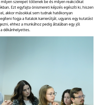
 milyen szerepet töltenek be és milyen reakciókat
ban. Ezt egyfajta önismereti képzés egészíti ki, hiszen
kkel, akkor másokkal sem tudnak hatékonyan
íteni fogja a fiatalok karrierútját, ugyanis egy kutatást
gezni, ehhez a munkához pedig általában egy jól
a dékánhelyettes.