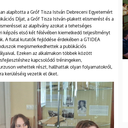
n alapította a Gróf Tisza István Debreceni Egyetemért
kációs Díjat, a Gróf Tisza István-plakett elismerést és a
ismeréssel az alapítvány azokat a tehetséges
ori képzés első két félévében kiemelkedő teljesítményt
ak. A fiatal kutatók fejlődése érdekében a GTIDEA
randuszok megismerkedhettek a publikációs
yaival. Ezeken az alkalmakon többek között
ásfejlesztéshez kapcsolódó tréningeken,
zuson vehettek részt, hallhattak olyan folyamatokról,
 kerüléséig vezetik el őket.