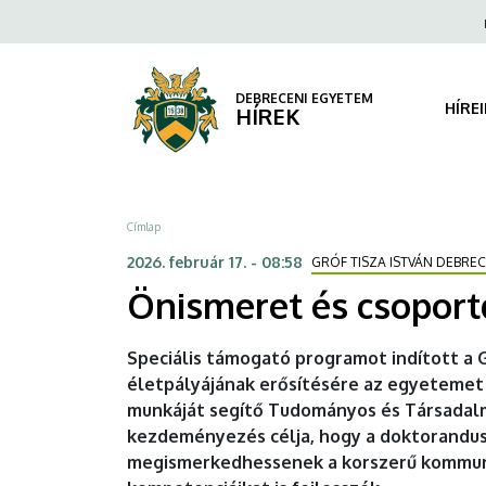
Önismeret
Ugrás
Fels
a
navi
és
tartalomra
csoportdinamika
DEBRECENI EGYETEM
HÍRE
HÍREK
a
tudományban
Morzsa
Címlap
|
2026. február 17. - 08:58
GRÓF TISZA ISTVÁN DEBRE
DEBRECENI
Önismeret és csopor
EGYETEM
Speciális támogató programot indított a
életpályájának erősítésére az egyetemet
munkáját segítő Tudományos és Társadal
kezdeményezés célja, hogy a doktorandu
megismerkedhessenek a korszerű kommunik