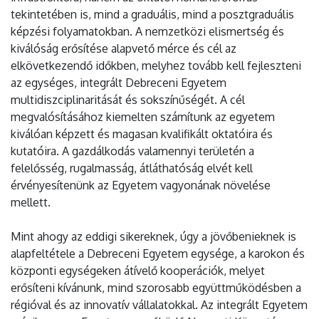
tekintetében is, mind a graduális, mind a posztgraduális
képzési folyamatokban. A nemzetközi elismertség és
kiválóság erősítése alapvető mérce és cél az
elkövetkezendő időkben, melyhez tovább kell fejleszteni
az egységes, integrált Debreceni Egyetem
multidiszciplinaritását és sokszínűségét. A cél
megvalósításához kiemelten számítunk az egyetem
kiválóan képzett és magasan kvalifikált oktatóira és
kutatóira. A gazdálkodás valamennyi területén a
felelősség, rugalmasság, átláthatóság elvét kell
érvényesítenünk az Egyetem vagyonának növelése
mellett.
Mint ahogy az eddigi sikereknek, úgy a jövőbenieknek is
alapfeltétele a Debreceni Egyetem egysége, a karokon és
központi egységeken átívelő kooperációk, melyet
erősíteni kívánunk, mind szorosabb együttműködésben a
régióval és az innovatív vállalatokkal. Az integrált Egyetem