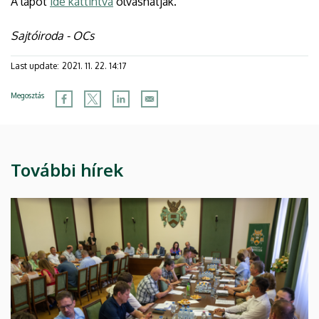
A lapot
ide kattintva
olvashatják.
Sajtóiroda - OCs
Last update:
2021. 11. 22. 14:17
Megosztás
További hírek