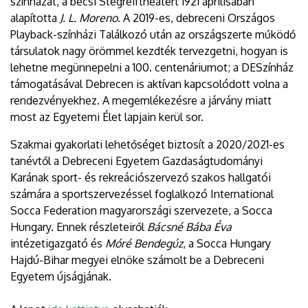
színházat, a bécsi Stegreiftheatert 1921 áprilisában
alapította
J. L. Moreno
. A 2019-es, debreceni Országos
Playback-színházi Találkozó után az országszerte működő
társulatok nagy örömmel kezdték tervezgetni, hogyan is
lehetne megünnepelni a 100. centenáriumot; a DESzínház
támogatásával Debrecen is aktívan kapcsolódott volna a
rendezvényekhez. A megemlékezésre a járvány miatt
most az Egyetemi Élet lapjain kerül sor.
Szakmai gyakorlati lehetőséget biztosít a 2020/2021-es
tanévtől a Debreceni Egyetem Gazdaságtudományi
Karának sport- és rekreációszervező szakos hallgatói
számára a sportszervezéssel foglalkozó International
Socca Federation magyarországi szervezete, a Socca
Hungary. Ennek részleteiről
Bácsné Bába Éva
intézetigazgató és
Móré Bendegúz
, a Socca Hungary
Hajdú-Bihar megyei elnöke számolt be a Debreceni
Egyetem újságjának.