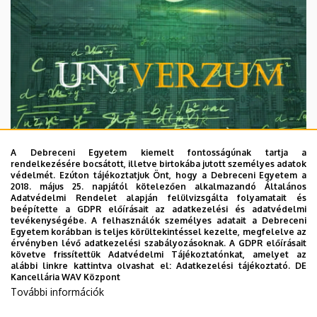
A Debreceni Egyetem kiemelt fontosságúnak tartja a
rendelkezésére bocsátott, illetve birtokába jutott személyes adatok
védelmét. Ezúton tájékoztatjuk Önt, hogy a Debreceni Egyetem a
2018. május 25. napjától kötelezően alkalmazandó Általános
Adatvédelmi Rendelet alapján felülvizsgálta folyamatait és
2026. augusztus 7.
beépítette a GDPR előírásait az adatkezelési és adatvédelmi
Univerzum: A Debreceni Egyetem
tevékenységébe. A felhasználók személyes adatait a Debreceni
Egyetem korábban is teljes körültekintéssel kezelte, megfelelve az
titkos receptjei
érvényben lévő adatkezelési szabályozásoknak. A GDPR előírásait
követve frissítettük Adatvédelmi Tájékoztatónkat, amelyet az
alábbi linkre kattintva olvashat el:
Adatkezelési tájékoztató.
DE
KUTATÁS
TUDOMÁNY
Kancellária WAV Központ
További információk