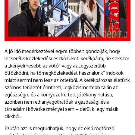
A jó idő megérkeztével egyre többen gondolják, hogy
lecserélik közlekedési eszközüket kerékpárra, de sokszor
a „kényelmesebb az autó” vagy az „egyszerűbb
öltözködni, ha tömegközlekedést használunk” indokok
miatt semmi nem lesz az ötletből. A kerékpározás életünk
számos területét érintheti, legközismertebb talán az
egészségre és a környezetre tett jótékony hatása,
azonban nem elhanyagolhatóak a gazdasági és a
társadalmi következményei sem – derül ki egy másik
cikkből.
Ezután azt is megtudhatjuk, hogy ez első rögtönző