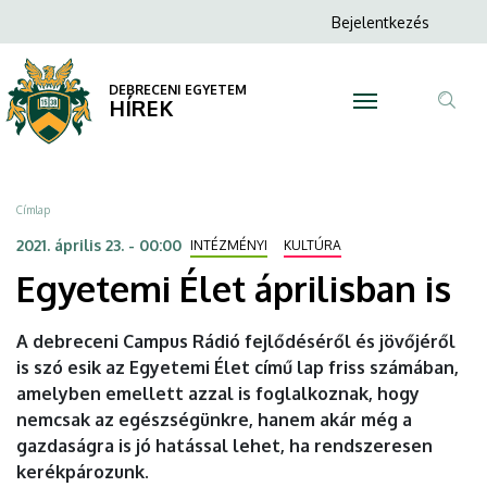
Egyetemi
Ugrás
Anonim
Bejelentkezés
a
N
Felhasználói
Élet
tartalomra
fiók
DEBRECENI EGYETEM
áprilisban
HÍREK
menüje
Tar
is
ker
|
Morzsa
Címlap
DEBRECENI
2021. április 23. - 00:00
INTÉZMÉNYI
KULTÚRA
Egyetemi Élet áprilisban is
EGYETEM
A debreceni Campus Rádió fejlődéséről és jövőjéről
is szó esik az Egyetemi Élet című lap friss számában,
amelyben emellett azzal is foglalkoznak, hogy
nemcsak az egészségünkre, hanem akár még a
gazdaságra is jó hatással lehet, ha rendszeresen
kerékpározunk.