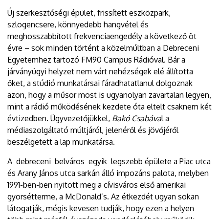
Új szerkesztőségi épület, frissített eszközpark,
szlogencsere, könnyedebb hangvétel és
meghosszabbított frekvenciaengedély a következő öt
évre – sok minden történt a közelmúltban a Debreceni
Egyetemhez tartozó FM90 Campus Rádióval. Bár a
járványügyi helyzet nem várt nehézségek elé állította
őket, a stúdió munkatársai fáradhatatlanul dolgoznak
azon, hogy a műsor most is ugyanolyan zavartalan legyen,
mint a rádió működésének kezdete óta eltelt csaknem két
évtizedben. Ügyvezetőjükkel,
Bakó Csabáva
l a
médiaszolgáltató múltjáról, jelenéről és jövőjéről
beszélgetett a lap munkatársa.
A debreceni belváros egyik legszebb épülete a Piac utca
és Arany János utca sarkán álló impozáns palota, melyben
1991-ben-ben nyitott meg a cívisváros első amerikai
gyorsétterme, a McDonald’s. Az étkezdét ugyan sokan
látogatják, mégis kevesen tudják, hogy ezen a helyen