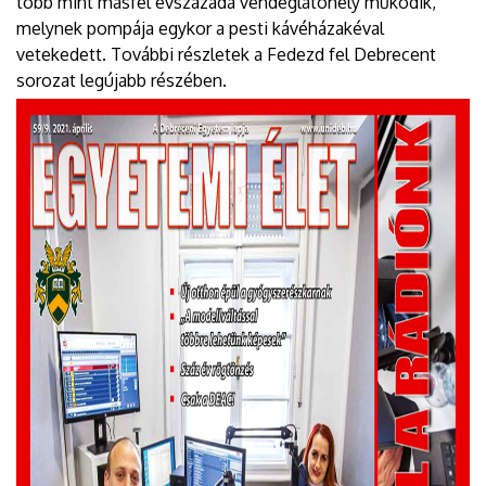
több mint másfél évszázada vendéglátóhely működik,
melynek pompája egykor a pesti kávéházakéval
vetekedett. További részletek a Fedezd fel Debrecent
sorozat legújabb részében.