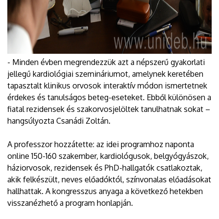
- Minden évben megrendezzük azt a népszerű gyakorlati
jellegű kardiológiai szemináriumot, amelynek keretében
tapasztalt klinikus orvosok interaktív módon ismertetnek
érdekes és tanulságos beteg-eseteket. Ebből különösen a
fiatal rezidensek és szakorvosjelöltek tanulhatnak sokat –
hangsúlyozta Csanádi Zoltán.
A professzor hozzátette: az idei programhoz naponta
online 150-160 szakember, kardiológusok, belgyógyászok,
háziorvosok, rezidensek és PhD-hallgatók csatlakoztak,
akik felkészült, neves előadóktól, színvonalas előadásokat
hallhattak. A kongresszus anyaga a következő hetekben
visszanézhető a program honlapján.