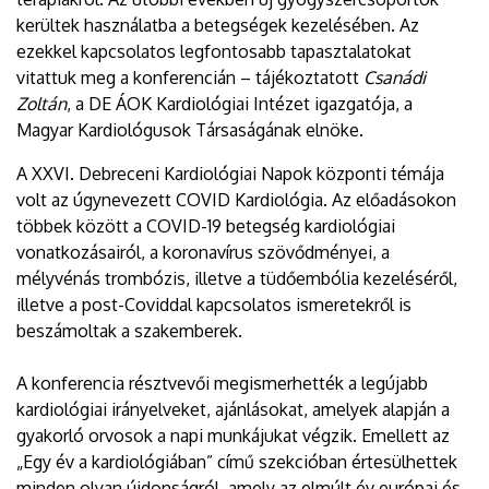
kerültek használatba a betegségek kezelésében. Az
ezekkel kapcsolatos legfontosabb tapasztalatokat
vitattuk meg a konferencián – tájékoztatott
Csanádi
Zoltán
, a DE ÁOK Kardiológiai Intézet igazgatója, a
Magyar Kardiológusok Társaságának elnöke.
A XXVI. Debreceni Kardiológiai Napok központi témája
volt az úgynevezett COVID Kardiológia. Az előadásokon
többek között a COVID-19 betegség kardiológiai
vonatkozásairól, a koronavírus szövődményei, a
mélyvénás trombózis, illetve a tüdőembólia kezeléséről,
illetve a post-Coviddal kapcsolatos ismeretekről is
beszámoltak a szakemberek.
A konferencia résztvevői megismerhették a legújabb
kardiológiai irányelveket, ajánlásokat, amelyek alapján a
gyakorló orvosok a napi munkájukat végzik. Emellett az
„Egy év a kardiológiában” című szekcióban értesülhettek
minden olyan újdonságról, amely az elmúlt év európai és