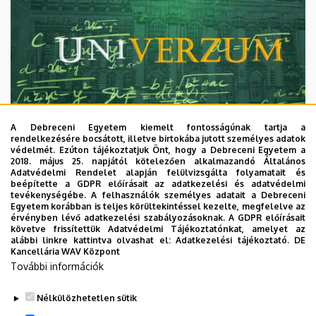
A Debreceni Egyetem kiemelt fontosságúnak tartja a
rendelkezésére bocsátott, illetve birtokába jutott személyes adatok
védelmét. Ezúton tájékoztatjuk Önt, hogy a Debreceni Egyetem a
2018. május 25. napjától kötelezően alkalmazandó Általános
Adatvédelmi Rendelet alapján felülvizsgálta folyamatait és
2026. augusztus 7.
beépítette a GDPR előírásait az adatkezelési és adatvédelmi
Univerzum: A Debreceni Egyetem
tevékenységébe. A felhasználók személyes adatait a Debreceni
Egyetem korábban is teljes körültekintéssel kezelte, megfelelve az
titkos receptjei
érvényben lévő adatkezelési szabályozásoknak. A GDPR előírásait
követve frissítettük Adatvédelmi Tájékoztatónkat, amelyet az
alábbi linkre kattintva olvashat el:
Adatkezelési tájékoztató.
DE
KUTATÁS
TUDOMÁNY
Kancellária WAV Központ
További információk
Nélkülözhetetlen sütik