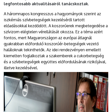
legfontosabb aktualitásairól tanácskoztak.
A háromnapos kongresszus a hagyományok szerint az
iszkémiás szívbetegségek kezeléséről tartott
előadásokkal kezdődött. A koszorúerek megbetegedése a
szívizom elégtelen vérellátását okozza. Ez a téma azért
fontos, mert Magyarországon az európai átlagnál
gyakrabban előforduló koszorúér-betegségek vezető
haláloknak tekinthetők. Az idei rendezvényen emellett
kiemelten foglalkoztak a szakemberek a cukorbetegség
és a szívbetegségek együttes előfordulásának rizikójával,
illetve kezelésével.