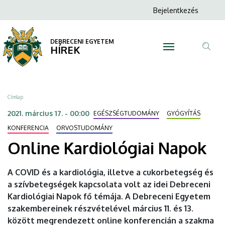
Online
Ugrás
Anonim
Bejelentkezés
a
N
Felhasználói
Kardiológiai
tartalomra
fiók
DEBRECENI EGYETEM
Napok
HÍREK
menüje
Tar
|
ker
DEBRECENI
Morzsa
Címlap
EGYETEM
2021. március 17. - 00:00
EGÉSZSÉGTUDOMÁNY
GYÓGYÍTÁS
KONFERENCIA
ORVOSTUDOMÁNY
Online Kardiológiai Napok
A COVID és a kardiológia, illetve a cukorbetegség és
a szívbetegségek kapcsolata volt az idei Debreceni
Kardiológiai Napok fő témája. A Debreceni Egyetem
szakembereinek részvételével március 11. és 13.
között megrendezett online konferencián a szakma