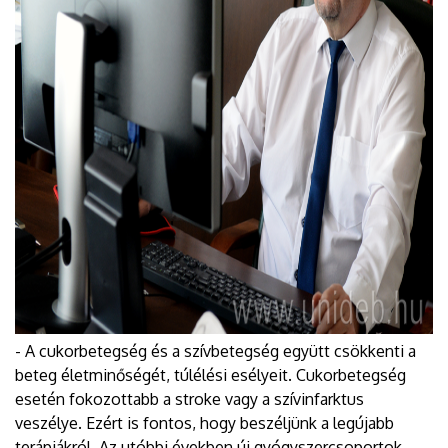
- A cukorbetegség és a szívbetegség együtt csökkenti a
beteg életminőségét, túlélési esélyeit. Cukorbetegség
esetén fokozottabb a stroke vagy a szívinfarktus
veszélye. Ezért is fontos, hogy beszéljünk a legújabb
terápiákról. Az utóbbi években új gyógyszercsoportok