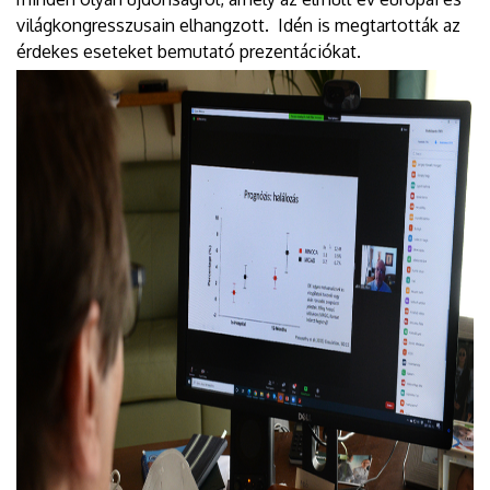
világkongresszusain elhangzott. Idén is megtartották az
érdekes eseteket bemutató prezentációkat.