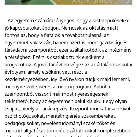
- Az egyetem számára lényeges, hogy a kistelepülésekkel
jó kapcsolatokat ápoljon. Nemcsak az oktatás miatt
fontos az, hogy a fiatalok a továbbtanulásnál az
egyetemet válasszák, hanem azért is, mert gazdasági és
társadalmi szempontból ezer szállal kötődik az intézmény
a térséghez. Ezért is csatlakoztunk elsőként a
programhoz. A jövő tanévben végez az az általános iskolai
évfolyam, amely elsőként vett részt a
kezdeményezésben, így jövő nyáron tudjuk majd lemérni,
mennyire volt sikeres a mentorprogram. Abból a
szempontból viszont már most nyereségesnek
tekinthető, hogy az egyetemen belül kialakult egy olyan
csapat, amely a Tanárképzési Központ munkatársain kívül
pszichológusokat, mentálhigiénés szakembereket,
pedagógusokat, neveléstudományi szakértőket és
mentorhallgatókat tömöríti, ezáltal sokkal komplexebben