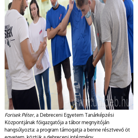
Forisek Péter
, a Debreceni Egyetem Tanárképzési
Központjának főigazgatója a tábor megnyitóján
hangsúlyozta: a program támogatja a benne résztvevő öt
egyetem, köztük a debreceni intézmény