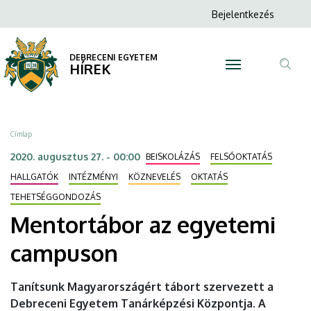
Mentortábor
Ugrás
Anonim
Bejelentkezés
a
N
Felhasználói
az
tartalomra
fiók
DEBRECENI EGYETEM
egyetemi
HÍREK
menüje
Tar
campuson
ker
|
Morzsa
Címlap
DEBRECENI
2020. augusztus 27. - 00:00
BEISKOLÁZÁS
FELSŐOKTATÁS
EGYETEM
HALLGATÓK
INTÉZMÉNYI
KÖZNEVELÉS
OKTATÁS
TEHETSÉGGONDOZÁS
Mentortábor az egyetemi
campuson
Tanítsunk Magyarországért tábort szervezett a
Debreceni Egyetem Tanárképzési Központja. A