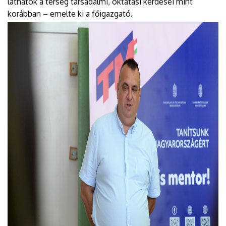
láthatók a térség társadalmi, oktatási kérdései mint
korábban – emelte ki a főigazgató.