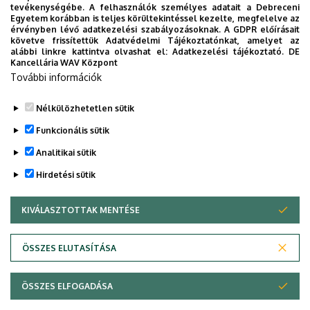
Díszdoktorát gyászolja a Debreceni
tevékenységébe. A felhasználók személyes adatait a Debreceni
Egyetem korábban is teljes körültekintéssel kezelte, megfelelve az
Egyetem
érvényben lévő adatkezelési szabályozásoknak. A GDPR előírásait
követve frissítettük Adatvédelmi Tájékoztatónkat, amelyet az
alábbi linkre kattintva olvashat el:
Adatkezelési tájékoztató.
DE
INTÉZMÉNYI
TTK
TUDOMÁNY
Kancellária WAV Központ
További információk
Nélkülözhetetlen sütik
Funkcionális sütik
Analitikai sütik
Hirdetési sütik
KIVÁLASZTOTTAK MENTÉSE
WITHDRAW CONSENT
DEBRECENI EGYETEM
ÖSSZES ELUTASÍTÁSA
Adatvédelem
Adatvédelem
ÖSSZES ELFOGADÁSA
Copyright © 2026 Unideb