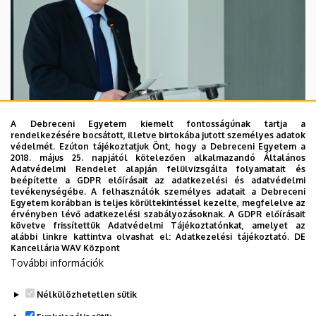
A Debreceni Egyetem kiemelt fontosságúnak tartja a
rendelkezésére bocsátott, illetve birtokába jutott személyes adatok
védelmét. Ezúton tájékoztatjuk Önt, hogy a Debreceni Egyetem a
2018. május 25. napjától kötelezően alkalmazandó Általános
2026. augusztus 7.
Adatvédelmi Rendelet alapján felülvizsgálta folyamatait és
beépítette a GDPR előírásait az adatkezelési és adatvédelmi
Kossa György búcsúzó beszéde
tevékenységébe. A felhasználók személyes adatait a Debreceni
Egyetem korábban is teljes körültekintéssel kezelte, megfelelve az
érvényben lévő adatkezelési szabályozásoknak. A GDPR előírásait
GRÓF TISZA ISTVÁN DEBRECENI EGYETEMÉRT ALAPÍTVÁNY
követve frissítettük Adatvédelmi Tájékoztatónkat, amelyet az
alábbi linkre kattintva olvashat el:
Adatkezelési tájékoztató.
DE
INTÉZMÉNYI
Kancellária WAV Központ
További információk
Nélkülözhetetlen sütik