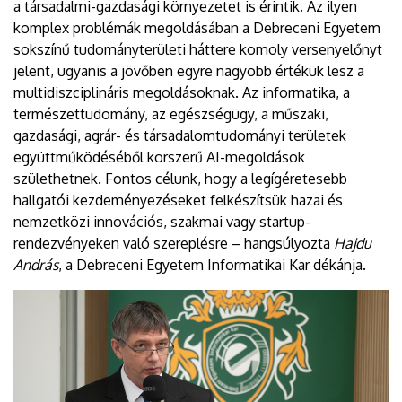
a társadalmi-gazdasági környezetet is érintik. Az ilyen
komplex problémák megoldásában a Debreceni Egyetem
sokszínű tudományterületi háttere komoly versenyelőnyt
jelent, ugyanis a jövőben egyre nagyobb értékük lesz a
multidiszciplináris megoldásoknak. Az informatika, a
természettudomány, az egészségügy, a műszaki,
gazdasági, agrár- és társadalomtudományi területek
együttműködéséből korszerű AI-megoldások
születhetnek. Fontos célunk, hogy a legígéretesebb
hallgatói kezdeményezéseket felkészítsük hazai és
nemzetközi innovációs, szakmai vagy startup-
rendezvényeken való szereplésre – hangsúlyozta
Hajdu
András
, a Debreceni Egyetem Informatikai Kar dékánja.