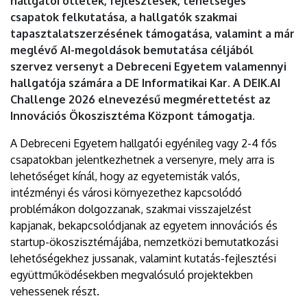
hallgatói ötletek, fejlesztések, tehetséges
csapatok felkutatása, a hallgatók szakmai
tapasztalatszerzésének támogatása, valamint a már
meglévő AI-megoldások bemutatása céljából
szervez versenyt a Debreceni Egyetem valamennyi
hallgatója számára a DE Informatikai Kar. A DEIK.AI
Challenge 2026 elnevezésű megmérettetést az
Innovációs Ökoszisztéma Központ támogatja.
A Debreceni Egyetem hallgatói egyénileg vagy 2-4 fős
csapatokban jelentkezhetnek a versenyre, mely arra is
lehetőséget kínál, hogy az egyetemisták valós,
intézményi és városi környezethez kapcsolódó
problémákon dolgozzanak, szakmai visszajelzést
kapjanak, bekapcsolódjanak az egyetem innovációs és
startup-ökoszisztémájába, nemzetközi bemutatkozási
lehetőségekhez jussanak, valamint kutatás-fejlesztési
együttműködésekben megvalósuló projektekben
vehessenek részt.