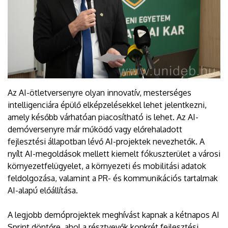
Az AI-ötletversenyre olyan innovatív, mesterséges
intelligenciára épülő elképzelésekkel lehet jelentkezni,
amely később várhatóan piacosítható is lehet. Az AI-
demóversenyre már működő vagy előrehaladott
fejlesztési állapotban lévő AI-projektek nevezhetők. A
nyílt AI-megoldások mellett kiemelt fókuszterület a városi
környezetfelügyelet, a környezeti és mobilitási adatok
feldolgozása, valamint a PR- és kommunikációs tartalmak
AI-alapú előállítása.
A legjobb demóprojektek meghívást kapnak a kétnapos AI
Sprint döntőre, ahol a résztvevők konkrét fejlesztési