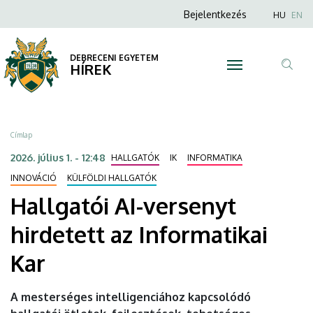
Hallgatói
Ugrás
Anonim
Nyel
Bejelentkezés
HU
EN
a
Felhasználói
AI-
tartalomra
fiók
DEBRECENI EGYETEM
versenyt
HÍREK
menüje
Tar
hirdetett
ker
az
Morzsa
Címlap
Informatikai
2026. július 1. - 12:48
HALLGATÓK
IK
INFORMATIKA
Kar
INNOVÁCIÓ
KÜLFÖLDI HALLGATÓK
Hallgatói AI-versenyt
|
hirdetett az Informatikai
DEBRECENI
Kar
EGYETEM
A mesterséges intelligenciához kapcsolódó