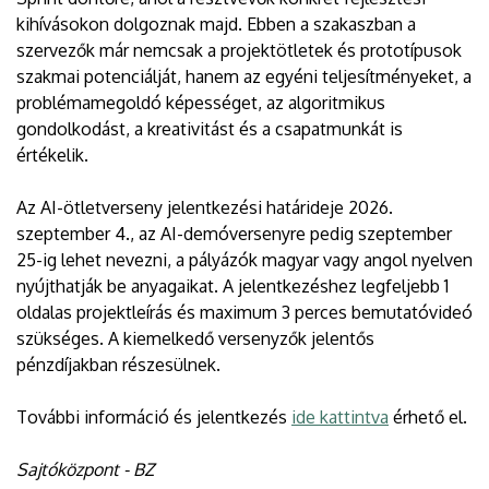
kihívásokon dolgoznak majd. Ebben a szakaszban a
szervezők már nemcsak a projektötletek és prototípusok
szakmai potenciálját, hanem az egyéni teljesítményeket, a
problémamegoldó képességet, az algoritmikus
gondolkodást, a kreativitást és a csapatmunkát is
értékelik.
Az AI-ötletverseny jelentkezési határideje 2026.
szeptember 4., az AI-demóversenyre pedig szeptember
25-ig lehet nevezni, a pályázók magyar vagy angol nyelven
nyújthatják be anyagaikat. A jelentkezéshez legfeljebb 1
oldalas projektleírás és maximum 3 perces bemutatóvideó
szükséges. A kiemelkedő versenyzők jelentős
pénzdíjakban részesülnek.
További információ és jelentkezés
ide kattintva
érhető el.
Sajtóközpont - BZ