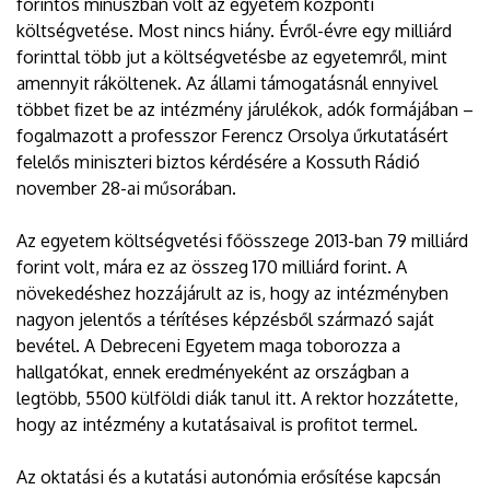
forintos mínuszban volt az egyetem központi
költségvetése. Most nincs hiány. Évről-évre egy milliárd
forinttal több jut a költségvetésbe az egyetemről, mint
amennyit ráköltenek. Az állami támogatásnál ennyivel
többet fizet be az intézmény járulékok, adók formájában –
fogalmazott a professzor Ferencz Orsolya űrkutatásért
felelős miniszteri biztos kérdésére a Kossuth Rádió
november 28-ai műsorában.
Az egyetem költségvetési főösszege 2013-ban 79 milliárd
forint volt, mára ez az összeg 170 milliárd forint. A
növekedéshez hozzájárult az is, hogy az intézményben
nagyon jelentős a térítéses képzésből származó saját
bevétel. A Debreceni Egyetem maga toborozza a
hallgatókat, ennek eredményeként az országban a
legtöbb, 5500 külföldi diák tanul itt. A rektor hozzátette,
hogy az intézmény a kutatásaival is profitot termel.
Az oktatási és a kutatási autonómia erősítése kapcsán