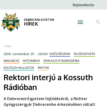
Rektori
Ugrás
Anonim
Bejelentkezés
a
N
Felhasználói
interjú
tartalomra
fiók
DEBRECENI EGYETEM
a
HÍREK
menüje
Tar
Kossuth
ker
Rádióban
Morzsa
Címlap
|
2018. november 29. - 00:00
EGÉSZSÉGIPAR
FELSŐOKTATÁS
DEBRECENI
INNOVÁCIÓ
INTÉZMÉNYI
IPARI EGYÜTTMŰKÖDÉSEK
KÜLFÖLDI HALLGATÓK
REKTOR
EGYETEM
Rektori interjú a Kossuth
Rádióban
A Debreceni Egyetem fejlődéséről, a Richter
Gyógyszergyár Debrecenbe érkezésében vállalt