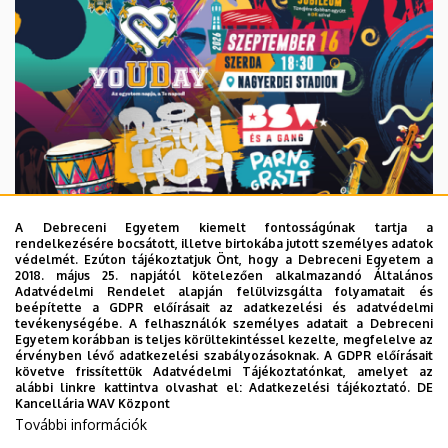
A Debreceni Egyetem kiemelt fontosságúnak tartja a
rendelkezésére bocsátott, illetve birtokába jutott személyes adatok
védelmét. Ezúton tájékoztatjuk Önt, hogy a Debreceni Egyetem a
2018. május 25. napjától kötelezően alkalmazandó Általános
Adatvédelmi Rendelet alapján felülvizsgálta folyamatait és
2026. augusztus 6.
beépítette a GDPR előírásait az adatkezelési és adatvédelmi
Közeleg a 10. yoUDay, hazai sztárok
tevékenységébe. A felhasználók személyes adatait a Debreceni
Egyetem korábban is teljes körültekintéssel kezelte, megfelelve az
a láthatáron
érvényben lévő adatkezelési szabályozásoknak. A GDPR előírásait
követve frissítettük Adatvédelmi Tájékoztatónkat, amelyet az
alábbi linkre kattintva olvashat el:
Adatkezelési tájékoztató.
DE
HALLGATÓK
INTÉZMÉNYI
YOUDAY
Kancellária WAV Központ
További információk