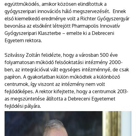
együttműködés, amikor közösen elindítottuk a
gyógyszeripari innovációs háló megszervezését. Ennek
első kiemelkedő eredménye volt a Richter Gyógyszergyár
bevonása az elsőként létrejött Pharmapolis Innovatív
Gyógyszeripari Klaszterbe – emelte ki a Debreceni
Egyetem rektora.
Szilvássy Zoltán felidézte, hogy a városban 500 éve
folyamatosan működő felsőoktatási intézmény 2000-
ben, az integrációval vált egységes intézménnyé, de csak
papíron. A gyakorlatban külön működtek a különböző
centrumok, így viszont az intézmény nem volt
fejlődőképes. A rektor kifejtette, hogy a centrumok 2013-
as megszüntetése állította a Debreceni Egyetemet
fejlődési pályára.