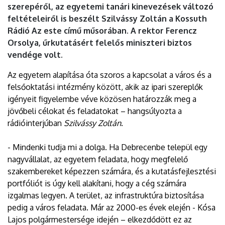
szerepéről, az egyetemi tanári kinevezések változó
feltételeiről is beszélt Szilvássy Zoltán a Kossuth
Rádió Az este című műsorában. A rektor Ferencz
Orsolya, űrkutatásért felelős miniszteri biztos
vendége volt.
Az egyetem alapítása óta szoros a kapcsolat a város és a
felsőoktatási intézmény között, akik az ipari szereplők
igényeit figyelembe véve közösen határozzák meg a
jövőbeli célokat és feladatokat – hangsúlyozta a
rádióinterjúban
Szilvássy Zoltán
.
- Mindenki tudja mi a dolga. Ha Debrecenbe települ egy
nagyvállalat, az egyetem feladata, hogy megfelelő
szakembereket képezzen számára, és a kutatásfejlesztési
portfóliót is úgy kell alakítani, hogy a cég számára
izgalmas legyen. A terület, az infrastruktúra biztosítása
pedig a város feladata. Már az 2000-es évek elején - Kósa
Lajos polgármestersége idején – elkezdődött ez az