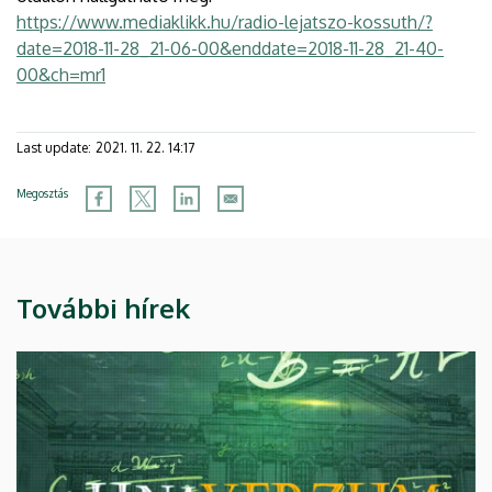
https://www.mediaklikk.hu/radio-lejatszo-kossuth/?
date=2018-11-28_21-06-00&enddate=2018-11-28_21-40-
00&ch=mr1
Last update:
2021. 11. 22. 14:17
Megosztás
További hírek