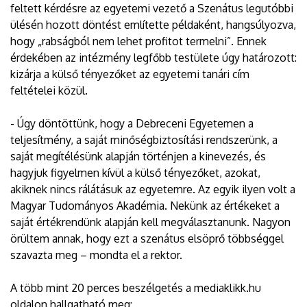
feltett kérdésre az egyetemi vezető a Szenátus legutóbbi
ülésén hozott döntést említette példaként, hangsúlyozva,
hogy „rabságból nem lehet profitot termelni”. Ennek
érdekében az intézmény legfőbb testülete úgy határozott:
kizárja a külső tényezőket az egyetemi tanári cím
feltételei közül.
- Úgy döntöttünk, hogy a Debreceni Egyetemen a
teljesítmény, a saját minőségbiztosítási rendszerünk, a
saját megítélésünk alapján történjen a kinevezés, és
hagyjuk figyelmen kívül a külső tényezőket, azokat,
akiknek nincs rálátásuk az egyetemre. Az egyik ilyen volt a
Magyar Tudományos Akadémia. Nekünk az értékeket a
saját értékrendünk alapján kell megválasztanunk. Nagyon
örültem annak, hogy ezt a szenátus elsöprő többséggel
szavazta meg – mondta el a rektor.
A több mint 20 perces beszélgetés a mediaklikk.hu
oldalon hallgatható meg: