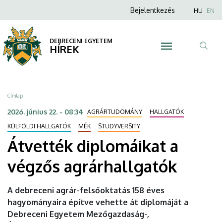
Átvették
Ugrás
Anonim
Nyel
Bejelentkezés
HU
EN
a
Felhasználói
diplomáikat
tartalomra
fiók
DEBRECENI EGYETEM
a
HÍREK
menüje
Tar
végzős
ker
agrárhallgatók
Morzsa
Címlap
|
2026. június 22. - 08:34
AGRÁRTUDOMÁNY
HALLGATÓK
DEBRECENI
KÜLFÖLDI HALLGATÓK
MÉK
STUDYVERSITY
Átvették diplomáikat a
EGYETEM
végzős agrárhallgatók
A debreceni agrár-felsőoktatás 158 éves
hagyományaira építve vehette át diplomáját a
Debreceni Egyetem Mezőgazdaság-,