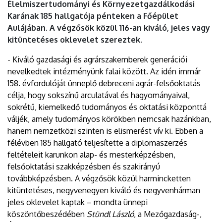
Élelmiszertudományi és Környezetgazdálkodási
Karának 185 hallgatója pénteken a Főépület
Aulájában. A végzősök közül 116-an kiváló, jeles vagy
kitüntetéses oklevelet szereztek.
- Kiváló gazdasági és agrárszakemberek generációi
nevelkedtek intézményünk falai között. Az idén immár
158. évfordulóját ünneplő debreceni agrár-felsőoktatás
célja, hogy sokszínű arculatával és hagyományaival,
sokrétű, kiemelkedő tudományos és oktatási központtá
váljék, amely tudományos körökben nemcsak hazánkban,
hanem nemzetközi szinten is elismerést vív ki. Ebben a
félévben 185 hallgató teljesítette a diplomaszerzés
feltételeit karunkon alap- és mesterképzésben,
felsőoktatási szakképzésben és szakirányú
továbbképzésben. A végzősök közül harmincketten
kitüntetéses, negyvenegyen kiváló és negyvenhárman
jeles oklevelet kaptak – mondta ünnepi
köszöntőbeszédében
Stündl László
, a Mezőgazdaság-,