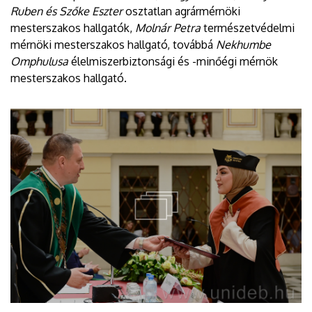
Ruben és Szőke Eszter
osztatlan agrármérnöki
mesterszakos hallgatók,
Molnár Petra
természetvédelmi
mérnöki mesterszakos hallgató, továbbá
Nekhumbe
Omphulusa
élelmiszerbiztonsági és -minőégi mérnök
mesterszakos hallgató.