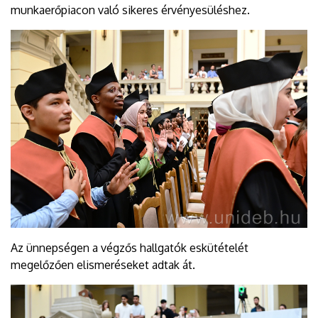
munkaerőpiacon való sikeres érvényesüléshez.
Az ünnepségen a végzős hallgatók eskütételét
megelőzően elismeréseket adtak át.