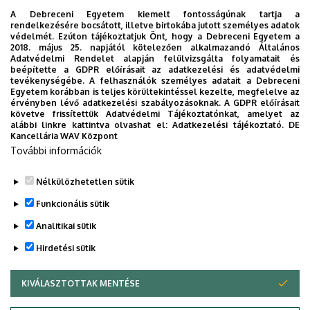
A Debreceni Egyetem kiemelt fontosságúnak tartja a
rendelkezésére bocsátott, illetve birtokába jutott személyes adatok
védelmét. Ezúton tájékoztatjuk Önt, hogy a Debreceni Egyetem a
2018. május 25. napjától kötelezően alkalmazandó Általános
Adatvédelmi Rendelet alapján felülvizsgálta folyamatait és
beépítette a GDPR előírásait az adatkezelési és adatvédelmi
2026. augusztus 4.
tevékenységébe. A felhasználók személyes adatait a Debreceni
Egyetem korábban is teljes körültekintéssel kezelte, megfelelve az
A hőség árnyékában az agrárium
érvényben lévő adatkezelési szabályozásoknak. A GDPR előírásait
követve frissítettük Adatvédelmi Tájékoztatónkat, amelyet az
alábbi linkre kattintva olvashat el:
Adatkezelési tájékoztató.
DE
AGRÁRTUDOMÁNY
AKIT
MÉK
Kancellária WAV Központ
További információk
Nélkülözhetetlen sütik
Funkcionális sütik
Analitikai sütik
Hirdetési sütik
KIVÁLASZTOTTAK MENTÉSE
WITHDRAW CONSENT
DEBRECENI EGYETEM