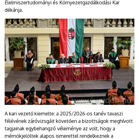
Élelmiszertudományi és Környezetgazdálkodási Kar
dékánja.
A kari vezető kiemelte: a 2025/2026-os tanév tavaszi
félévének záróvizsgáit követően a bizottságok meghívott
tagjainak egybehangzó véleménye az volt, hogy a
mérnökjelöltek alapos ismerettel rendelkeznek a