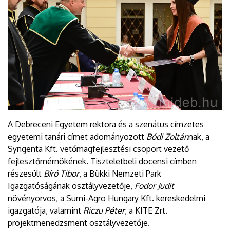
A Debreceni Egyetem rektora és a szenátus címzetes
egyetemi tanári címet adományozott
Bódi Zoltán
nak, a
Syngenta Kft. vetőmagfejlesztési csoport vezető
fejlesztőmérnökének. Tiszteletbeli docensi címben
részesült
Bíró Tibor
, a Bükki Nemzeti Park
Igazgatóságának osztályvezetője,
Fodor Judit
növényorvos, a Sumi-Agro Hungary Kft. kereskedelmi
igazgatója, valamint
Riczu Péter
, a KITE Zrt.
projektmenedzsment osztályvezetője.