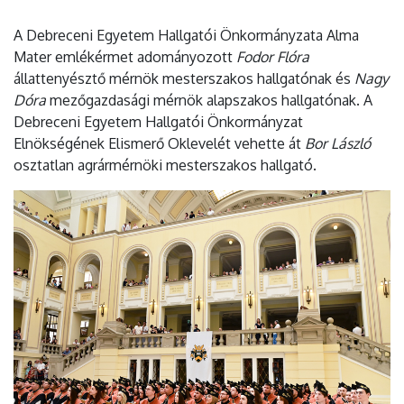
A Debreceni Egyetem Hallgatói Önkormányzata Alma
Mater emlékérmet adományozott
Fodor Flóra
állattenyésztő mérnök mesterszakos hallgatónak és
Nagy
Dóra
mezőgazdasági mérnök alapszakos hallgatónak. A
Debreceni Egyetem Hallgatói Önkormányzat
Elnökségének Elismerő Oklevelét vehette át
Bor László
osztatlan agrármérnöki mesterszakos hallgató.