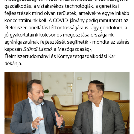
gazdálkodás, a víztakarékos technológiák, a genetikai
fejlesztések mind olyan területek, amelyekre egyre inkább
koncentrálnunk kell. A COVID-járvány pedig rámutatott az
élelmiszer-önellátás létfontosságára is. Úgy gondolom, a
jó gyakorlataink kölcsönös megosztása országaink
agrárágazatának fejlesztését segíthetik - mondta az aláírás
kapcsán
Stündl László
, a Mezőgazdaság-,
Élelmiszertudományi és Környezetgazdálkodási Kar
dékánja.