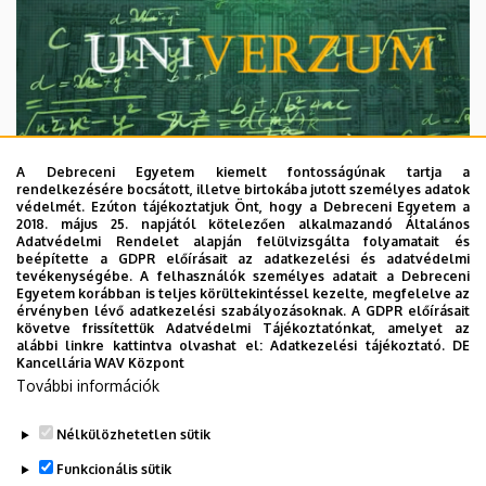
A Debreceni Egyetem kiemelt fontosságúnak tartja a
rendelkezésére bocsátott, illetve birtokába jutott személyes adatok
védelmét. Ezúton tájékoztatjuk Önt, hogy a Debreceni Egyetem a
2018. május 25. napjától kötelezően alkalmazandó Általános
Adatvédelmi Rendelet alapján felülvizsgálta folyamatait és
2026. augusztus 7.
beépítette a GDPR előírásait az adatkezelési és adatvédelmi
Univerzum: A Debreceni Egyetem
tevékenységébe. A felhasználók személyes adatait a Debreceni
Egyetem korábban is teljes körültekintéssel kezelte, megfelelve az
titkos receptjei
érvényben lévő adatkezelési szabályozásoknak. A GDPR előírásait
követve frissítettük Adatvédelmi Tájékoztatónkat, amelyet az
alábbi linkre kattintva olvashat el:
Adatkezelési tájékoztató.
DE
KUTATÁS
TUDOMÁNY
Kancellária WAV Központ
További információk
Nélkülözhetetlen sütik
Funkcionális sütik