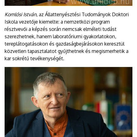
Komlósi István
, az Állattenyésztési Tudományok Doktori
Iskola vezetője kiemelte: a nemzetközi program
résztvevői a képzés során nemcsak elméleti tudást
szerezhetnek, hanem laboratóriumi gyakorlatokon,
tereplátogatásokon és gazdaságbejárásokon keresztül
közvetlen tapasztalatot gyűjthetnek és megismerhetik a
kar sokrétű tevékenységét.