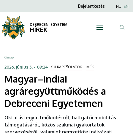
Magyar–
Ugrás
Anonim
Nyel
Bejelentkezés
HU
EN
a
Felhasználói
indiai
tartalomra
fiók
DEBRECENI EGYETEM
agráregyüttműködés
HÍREK
menüje
Tar
a
ker
Debreceni
Morzsa
Címlap
Egyetemen
2026. június 5. - 09:24
KÜLKAPCSOLATOK
MÉK
Magyar–indiai
|
agráregyüttműködés a
DEBRECENI
Debreceni Egyetemen
EGYETEM
Oktatási együttműködésről, hallgatói mobilitás
támogatásáról, közös szakmai gyakorlatok
szervezéséről, valamint nemzetközi pályázati