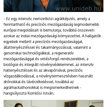
- Ez egy intenzív, nemzetközi agrárképzés, amely a
fenntartható és precíziós mezőgazdaság legmodernebb
európai megoldásait is bemutatja, továbbá összeveti
azokat az indiai mezőgazdasági környezettel. A hallgatók
egyebek mellett a precíziós mezőgazdasággal,
állattenyésztéssel és takarmányozással, valamint a
genomikai technológiákkal, a regeneratív
mezőgazdasággal és vetésforgó-rendszerekkel, a
biológiai és integrált növényvédelemmel, az intenzív
haltenyésztéssel és az akvapóniával, precíziós
vízgazdálkodással, a növénytermesztésben használt
drónokkal és távérzékeléssel, továbbá az
agrárhackathonokkal is megismerkedhetnek -
hangsúlyozta Komlósi István.