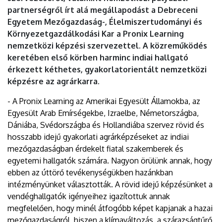
partnerségről írt alá megállapodást a Debreceni
Egyetem Mezőgazdaság-, Élelmiszertudományi és
Környezetgazdálkodási Kar a Pronix Learning
nemzetközi képzési szervezettel. A közreműködés
keretében első körben harminc indiai hallgató
érkezett kéthetes, gyakorlatorientált nemzetközi
képzésre az agrárkarra.
- A Pronix Learning az Amerikai Egyesült Államokba, az
Egyesült Arab Emírségekbe, Izraelbe, Németországba,
Dániába, Svédországba és Hollandiába szervez rövid és
hosszabb idejű gyakorlati agrárképzéseket az indiai
mezőgazdaságban érdekelt fiatal szakemberek és
egyetemi hallgatók számára. Nagyon örülünk annak, hogy
ebben az úttörő tevékenységükben hazánkban
intézményünket választották. A rövid idejű képzésünket a
vendéghallgatók igényeihez igazítottuk annak
megfelelően, hogy minél átfogóbb képet kapjanak a hazai
mezőgazdaságról, hiszen a klímaváltozás, a szárazságtűrő