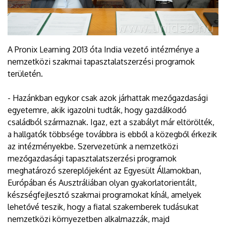
A Pronix Learning 2013 óta India vezető intézménye a
nemzetközi szakmai tapasztalatszerzési programok
területén.
- Hazánkban egykor csak azok járhattak mezőgazdasági
egyetemre, akik igazolni tudták, hogy gazdálkodó
családból származnak. Igaz, ezt a szabályt már eltörölték,
a hallgatók többsége továbbra is ebből a közegből érkezik
az intézményekbe. Szervezetünk a nemzetközi
mezőgazdasági tapasztalatszerzési programok
meghatározó szereplőjeként az Egyesült Államokban,
Európában és Ausztráliában olyan gyakorlatorientált,
készségfejlesztő szakmai programokat kínál, amelyek
lehetővé teszik, hogy a fiatal szakemberek tudásukat
nemzetközi környezetben alkalmazzák, majd