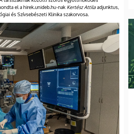
 A társszakmák közötti szoros együttműködés
mondta el a hirek.unideb.hu-nak
Kertész Attila
adjunktus,
giai és Szívsebészeti Klinika szakorvosa.