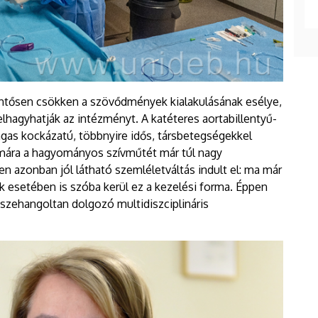
lentősen csökken a szövődmények kialakulásának esélye,
hagyhatják az intézményt. A katéteres aortabillentyű-
gas kockázatú, többnyire idős, társbetegségekkel
ámára a hagyományos szívműtét már túl nagy
en azonban jól látható szemléletváltás indult el: ma már
ek esetében is szóba kerül ez a kezelési forma. Éppen
szehangoltan dolgozó multidiszciplináris