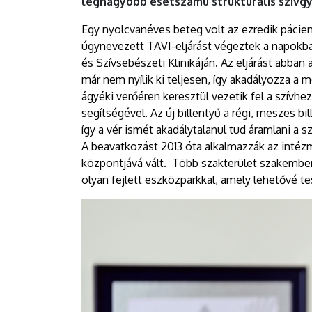
legnagyobb esetszámú strukturális szívg
Egy nyolcvanéves beteg volt az ezredik páciens
úgynevezett TAVI-eljárást végeztek a napokba
és Szívsebészeti Klinikáján. Az eljárást abban
már nem nyílik ki teljesen, így akadályozza a m
ágyéki verőéren keresztül vezetik fel a szívh
segítségével. Az új billentyű a régi, meszes bi
így a vér ismét akadálytalanul tud áramlani a sz
A beavatkozást 2013 óta alkalmazzák az intéz
központjává vált. Több szakterület szakembere
olyan fejlett eszközparkkal, amely lehetővé t