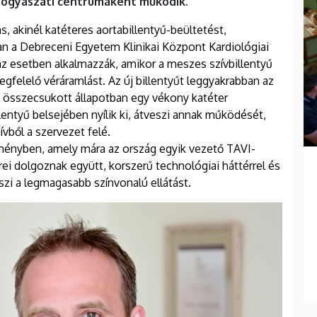
yógyászati centrumaként működik.
, akinél katéteres aortabillentyű-beültetést,
n a Debreceni Egyetem Klinikai Központ Kardiológiai
 az esetben alkalmazzák, amikor a meszes szívbillentyű
egfelelő véráramlást. Az új billentyűt leggyakrabban az
ez összecsukott állapotban egy vékony katéter
llentyű belsejében nyílik ki, átveszi annak működését,
ívből a szervezet felé.
ményben, amely mára az ország egyik vezető TAVI-
i dolgoznak együtt, korszerű technológiai háttérrel és
eszi a legmagasabb színvonalú ellátást.