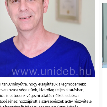
i tanulmányútra, hogy elsajátítsuk a legmodernebb
avatkozást végeztünk, kizárólag teljes altatásban,
t is el tudunk végezni altatás nélkül, sebészi
jlődéséhez hozzájárult a szívsebészek aktív részvétele