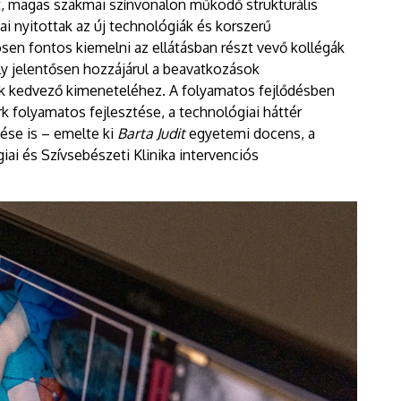
tt, magas szakmai színvonalon működő strukturális
ai nyitottak az új technológiák és korszerű
en fontos kiemelni az ellátásban részt vevő kollégák
ly jelentősen hozzájárul a beavatkozások
k kedvező kimeneteléhez. A folyamatos fejlődésben
k folyamatos fejlesztése, a technológiai háttér
ése is – emelte ki
Barta Judit
egyetemi docens, a
ai és Szívsebészeti Klinika intervenciós