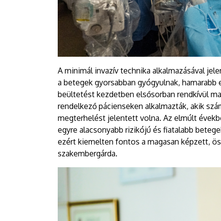
A minimál invazív technika alkalmazásával je
a betegek gyorsabban gyógyulnak, hamarabb el
beültetést kezdetben elsősorban rendkívül ma
rendelkező pácienseken alkalmazták, akik sz
megterhelést jelentett volna. Az elmúlt évekb
egyre alacsonyabb rizikójú és fiatalabb beteg
ezért kiemelten fontos a magasan képzett, ös
szakembergárda.