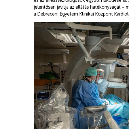
és az aneszteziológusok együttműködése is.
jelentősen javítja az ellátás hatékonyságát – 
a Debreceni Egyetem Klinikai Központ Kardioló