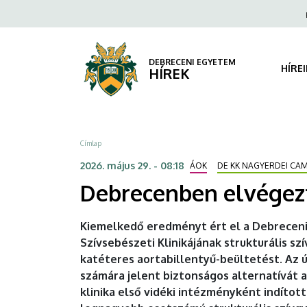
Debrecenben
Ugrás
Fels
a
navi
elvégezték
tartalomra
az
DEBRECENI EGYETEM
HÍRE
HÍREK
ezredik
TAVI-
Morzsa
Címlap
beavatkozást
2026. május 29. - 08:18
ÁOK
DE KK NAGYERDEI CA
|
Debrecenben elvégezt
DEBRECENI
Kiemelkedő eredményt ért el a Debreceni 
EGYETEM
Szívsebészeti Klinikájának strukturális s
katéteres aortabillentyű-beültetést. Az
számára jelent biztonságos alternatívát 
klinika első vidéki intézményként indított