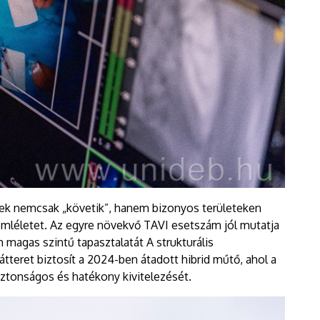
rek nemcsak „követik”, hanem bizonyos területeken
 szemléletet. Az egyre növekvő TAVI esetszám jól mutatja
 magas szintű tapasztalatát A strukturális
tteret biztosít a 2024-ben átadott hibrid műtő, ahol a
biztonságos és hatékony kivitelezését.