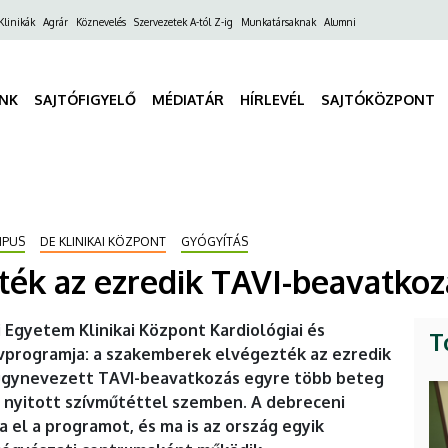
ő
Klinikák
Agrár
Köznevelés
Szervezetek A-tól Z-ig
Munkatársaknak
Alumni
gáció
INK
SAJTÓFIGYELŐ
MÉDIATÁR
HÍRLEVÉL
SAJTÓKÖZPONT
MPUS
DE KLINIKAI KÖZPONT
GYÓGYÍTÁS
ék az ezredik TAVI-beavatkoz
Egyetem Klinikai Központ Kardiológiai és
T
zívprogramja: a szakemberek elvégezték az ezredik
 úgynevezett TAVI-beavatkozás egyre több beteg
a nyitott szívműtéttel szemben. A debreceni
a el a programot, és ma is az ország egyik