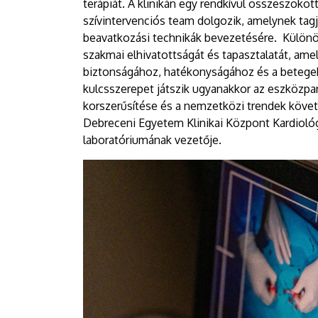
terápiát. A klinikán egy rendkívül összeszoko
szívintervenciós team dolgozik, amelynek tagj
beavatkozási technikák bevezetésére. Különös
szakmai elhivatottságát és tapasztalatát, ame
biztonságához, hatékonyságához és a betege
kulcsszerepet játszik ugyanakkor az eszközpar
korszerűsítése és a nemzetközi trendek követ
Debreceni Egyetem Klinikai Központ Kardiológi
laboratóriumának vezetője.