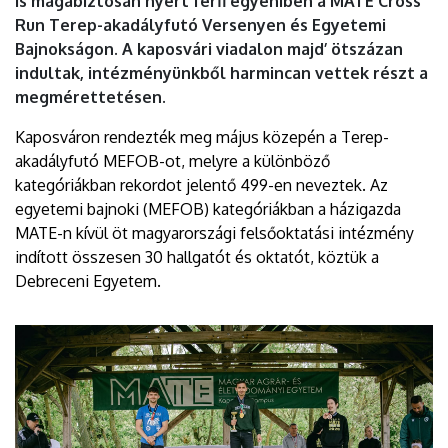
is magabiztosan nyert férfi egyéniben a MATE Cross
EGYETEM
Run Terep-akadályfutó Versenyen és Egyetemi
Bajnokságon. A kaposvári viadalon majd’ ötszázan
indultak, intézményünkből harmincan vettek részt a
megmérettetésen.
Kaposváron rendezték meg május közepén a Terep-
akadályfutó MEFOB-ot, melyre a különböző
kategóriákban rekordot jelentő 499-en neveztek. Az
egyetemi bajnoki (MEFOB) kategóriákban a házigazda
MATE-n kívül öt magyarországi felsőoktatási intézmény
indított összesen 30 hallgatót és oktatót, köztük a
Debreceni Egyetem.