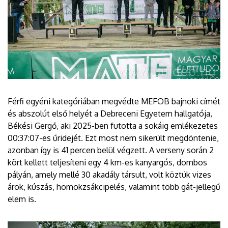
Férfi egyéni kategóriában megvédte MEFOB bajnoki címét
és abszolút első helyét a Debreceni Egyetem hallgatója,
Békési Gergő, aki 2025-ben futotta a sokáig emlékezetes
00:37:07-es űridejét. Ezt most nem sikerült megdöntenie,
azonban így is 41 percen belül végzett. A verseny során 2
kört kellett teljesíteni egy 4 km-es kanyargós, dombos
pályán, amely mellé 30 akadály társult, volt köztük vizes
árok, kúszás, homokzsákcipelés, valamint több gát-jellegű
elem is.