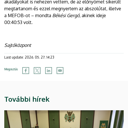
akadályokat is nehezen vettem, de az előnyömet sikerült
megtartanom és ezzel megnyertem az abszolútat, illetve
a MEFOB-ot – mondta
Békési Gergő
, akinek ideje
00:40:53 volt.
Sajtóközpont
Last update:
2026. 05. 27. 14:23
Megosztás
További hírek