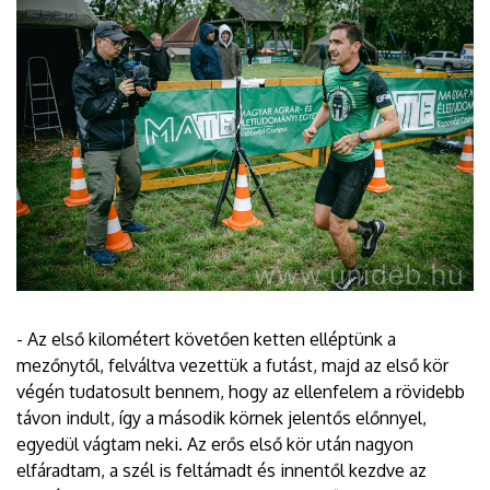
- Az első kilométert követően ketten elléptünk a
mezőnytől, felváltva vezettük a futást, majd az első kör
végén tudatosult bennem, hogy az ellenfelem a rövidebb
távon indult, így a második körnek jelentős előnnyel,
egyedül vágtam neki. Az erős első kör után nagyon
elfáradtam, a szél is feltámadt és innentől kezdve az