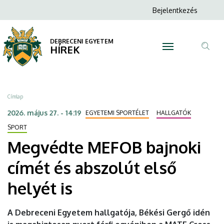
Megvédte
Ugrás
Anonim
Bejelentkezés
a
N
Felhasználói
MEFOB
tartalomra
fiók
DEBRECENI EGYETEM
bajnoki
HÍREK
menüje
Tar
címét
ker
és
Morzsa
Címlap
abszolút
2026. május 27. - 14:19
EGYETEMI SPORTÉLET
HALLGATÓK
első
SPORT
Megvédte MEFOB bajnoki
helyét
címét és abszolút első
is
helyét is
|
DEBRECENI
A Debreceni Egyetem hallgatója, Békési Gergő idén