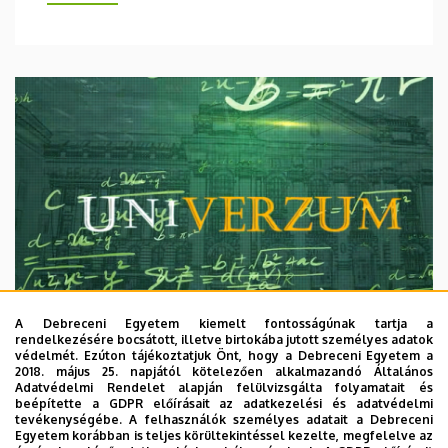
A Debreceni Egyetem kiemelt fontosságúnak tartja a
rendelkezésére bocsátott, illetve birtokába jutott személyes adatok
védelmét. Ezúton tájékoztatjuk Önt, hogy a Debreceni Egyetem a
2018. május 25. napjától kötelezően alkalmazandó Általános
Adatvédelmi Rendelet alapján felülvizsgálta folyamatait és
2026. augusztus 7.
beépítette a GDPR előírásait az adatkezelési és adatvédelmi
Univerzum: A Debreceni Egyetem
tevékenységébe. A felhasználók személyes adatait a Debreceni
Egyetem korábban is teljes körültekintéssel kezelte, megfelelve az