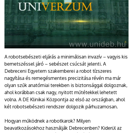
A robotsebészeti eljárás a minimálisan invazív – vagyis kis
bemetszéssel járó – sebészet csúcsát jelenti. A
Debreceni Egyetem szakemberei a robot tízszeres
nagyítása és remegésmentes precizitása révén ma már
olyan szűk anatómiai terekben is biztonsággal dolgoznak,
ahol korábban csak nagy, nyitott műtétekkel lehetett
volna. A DE Klinikai Központja az első az országban, ahol
két robotsebészeti rendszer dolgozik párhuzamosan.
Hogyan működnek a robotkarok? Milyen
beavatkozásokhoz használják Debrecenben? Kiderül az