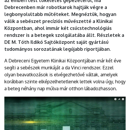
az emberi test tökéletes gépezetéről, ma
|
Debrecenben már robotkarok hajtják végre a
legbonyolultabb műtéteket. Megnéztük, hogyan
DEBRECENI
válik a sebészet precíziós művészetté a Klinikai
EGYETEM
Központban, ahol immár két csúcstechnológiás
rendszer is a betegek szolgálatába állt. Részletek a
DE M. Tóth Ildikó Sajtóközpont saját gyártású
tudományos sorozatának legújabb riportjában.
A Debreceni Egyetem Klinikai Központjában már két éve
segíti a sebészek munkáját a da Vinci rendszer. Ezzel
olyan beavatkozások is elvégezhetővé váltak, amelyek
korábban szinte elképzelhetetlenek lettek volna úgy, hogy
a beteg néhány nap múlva már otthon lábadozhasson.