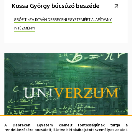
Kossa György búcsúzó beszéde
GRÓF TISZA ISTVÁN DEBRECENI EGYETEMÉRT ALAPÍTVÁNY
INTÉZMÉNYI
A Debreceni Egyetem kiemelt fontosságúnak tartja a
rendelkezésére bocsátott, illetve birtokába jutott személyes adatok