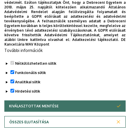
védelmét. Ezúton tájékoztatjuk Önt, hogy a Debreceni Egyetem a
2018. május 25. napjától kötelezően alkalmazandó Általános
Adatvédelmi Rendelet alapján felülvizsgálta folyamatait és
2026. augusztus 7.
beépítette a GDPR előírásait az adatkezelési és adatvédelmi
Univerzum: A Debreceni Egyetem
tevékenységébe. A felhasználók személyes adatait a Debreceni
Egyetem korábban is teljes körültekintéssel kezelte, megfelelve az
titkos receptjei
érvényben lévő adatkezelési szabályozásoknak. A GDPR előírásait
követve frissítettük Adatvédelmi Tájékoztatónkat, amelyet az
alábbi linkre kattintva olvashat el:
Adatkezelési tájékoztató.
DE
KUTATÁS
TUDOMÁNY
Kancellária WAV Központ
További információk
Nélkülözhetetlen sütik
Funkcionális sütik
Analitikai sütik
Hirdetési sütik
KIVÁLASZTOTTAK MENTÉSE
WITHDRAW CONSENT
DEBRECENI EGYETEM
ÖSSZES ELUTASÍTÁSA
Adatvédelem