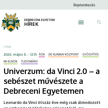
Univerzum:
Ugrás
Anonim
Bejelentkezés
a
N
Felhasználói
da
tartalomra
fiók
DEBRECENI EGYETEM
Vinci
HÍREK
menüje
Tar
2.0
ker
–
Morzsa
Címlap
a
2026. május 8. - 12:15
ÁOK
DE KLINIKAI KÖZPONT
GYÓGYÍTÁS
sebészet
KK-ELNÖK
TUDOMÁNY
Univerzum: da Vinci 2.0 – a
művészete
sebészet művészete a
a
Debreceni Egyetemen
Debreceni
Egyetemen
Leonardo da Vinci ötszáz éve még csak álmodozott