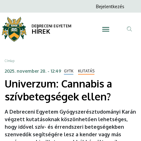
Univerzum:
Ugrás
Anonim
Bejelentkezés
a
N
Felhasználói
Cannabis
tartalomra
fiók
DEBRECENI EGYETEM
a
HÍREK
menüje
Tar
szívbetegségek
ker
ellen?
Morzsa
Címlap
|
2025. november 28. - 12:49
GYTK
KUTATÁS
Univerzum: Cannabis a
DEBRECENI
szívbetegségek ellen?
EGYETEM
A Debreceni Egyetem Gyógyszerésztudományi Karán
végzett kutatásoknak köszönhetően lehetséges,
hogy idővel szív- és érrendszeri betegségekben
szenvedők segítségére lesz a kender vagy más