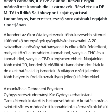
nevén cannabis, illetve az abból készült egyik
módosított kannabidiol-származék. Részletek a DE
M. Tóth Ildikó Sajtóközpont saját gyártású
tudományos, ismeretterjesztő sorozatának legújabb
riportjában.
A kendert az ókor óta igyekeznek több-kevesebb sikerrel
különböző betegségek gyógyítására használni. A 20.
században a növény hatóanyagait is elkezdték felderíteni,
melyek közül a tetrahidro-kannabinol, vagyis a THC és a
kannabidiol, vagyis a CBD a legismertebbek. Napjainkig
több mint 110, kenderből előállított kannabinoidot írtak le,
de ezek hatásai alig ismertek. A világon ezért jelenleg
több helyen is foglalkoznak ilyen jellegű kísérletekkel.
A munkába a Debreceni Egyetem
Gyógyszerésztudományi Kar Gyógyszerhatástani
Tanszékének kutatói is bekapcsolódtak. A kutatás során a
szintetizált és módosított kannabidiol-származékok közül