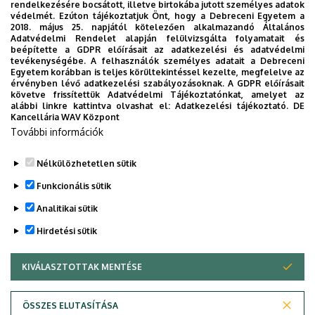
rendelkezésére bocsátott, illetve birtokába jutott személyes adatok
védelmét. Ezúton tájékoztatjuk Önt, hogy a Debreceni Egyetem a
2018. május 25. napjától kötelezően alkalmazandó Általános
Adatvédelmi Rendelet alapján felülvizsgálta folyamatait és
2026. augusztus 6.
beépítette a GDPR előírásait az adatkezelési és adatvédelmi
Közeleg a 10. yoUDay, hazai sztárok
tevékenységébe. A felhasználók személyes adatait a Debreceni
Egyetem korábban is teljes körültekintéssel kezelte, megfelelve az
a láthatáron
érvényben lévő adatkezelési szabályozásoknak. A GDPR előírásait
követve frissítettük Adatvédelmi Tájékoztatónkat, amelyet az
alábbi linkre kattintva olvashat el:
Adatkezelési tájékoztató.
DE
HALLGATÓK
INTÉZMÉNYI
YOUDAY
Kancellária WAV Központ
További információk
Nélkülözhetetlen sütik
Funkcionális sütik
Analitikai sütik
Hirdetési sütik
KIVÁLASZTOTTAK MENTÉSE
WITHDRAW CONSENT
DEBRECENI EGYETEM
ÖSSZES ELUTASÍTÁSA