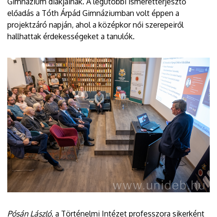
Gimnázium diákjainak. A legutóbbi ismeretterjesztő
előadás a Tóth Árpád Gimnáziumban volt éppen a
projektzáró napján, ahol a középkor női szerepeiről
hallhattak érdekességeket a tanulók.
Pósán László
, a Történelmi Intézet professzora sikerként