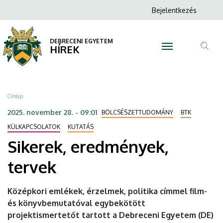
Sikerek,
Ugrás
Anonim
Bejelentkezés
a
N
Felhasználói
eredmények,
tartalomra
fiók
DEBRECENI EGYETEM
tervek
HÍREK
menüje
Tar
|
ker
DEBRECENI
Morzsa
Címlap
EGYETEM
2025. november 28. - 09:01
BÖLCSÉSZETTUDOMÁNY
BTK
KÜLKAPCSOLATOK
KUTATÁS
Sikerek, eredmények,
tervek
Középkori emlékek, érzelmek, politika címmel film-
és könyvbemutatóval egybekötött
projektismertetőt tartott a Debreceni Egyetem (DE)