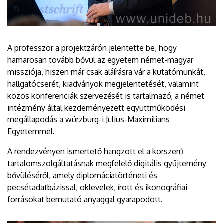
A professzor a projektzárón jelentette be, hogy
hamarosan tovább bővül az egyetem német-magyar
missziója, hiszen már csak aláírásra vár a kutatómunkát,
hallgatócserét, kiadványok megjelentetését, valamint
közös konferenciák szervezését is tartalmazó, a német
intézmény által kezdeményezett együttműködési
megállapodás a würzburg-i Julius-Maximilians
Egyetemmel.
A rendezvényen ismertető hangzott el a korszerű
tartalomszolgáltatásnak megfelelő digitális gyűjtemény
bővüléséről, amely diplomáciatörténeti és
pecsétadatbázissal, oklevelek, írott és ikonográfiai
forrásokat bemutató anyaggal gyarapodott.