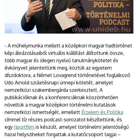
- A műhelymunka mellett a középkori magyar hadtörténet
képi ábrázolásaiból virtuális kiállítást állítottunk össze,
több magyar és idegen nyelvű tanulmánykötetet és
évkönyvet jelentettünk meg, köztük az egyetem
díszdoktora, a Német Lovagrend történetével foglalkozó
Udo Arnold születésnapi ünnepi kötetét, amelyet
nemzetközi szakembergárda szerkesztett. A
publikációknak és a konferenciáknak köszönhetően
növeltük a magyar középkori történelmi kutatások
nemzetközi ismertségét, emellett
Érzelem és Politika
címmel tíz részes podcast-sorozatot készítettünk, és
egy
riportfilm
is készült, amelyet történelmi jelentőségű
hazai helyszíneket forgattak a kutatócsoport tagjai –