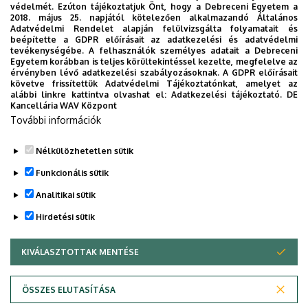
védelmét. Ezúton tájékoztatjuk Önt, hogy a Debreceni Egyetem a
2018. május 25. napjától kötelezően alkalmazandó Általános
Adatvédelmi Rendelet alapján felülvizsgálta folyamatait és
2026. augusztus 5.
beépítette a GDPR előírásait az adatkezelési és adatvédelmi
Díszdoktorát gyászolja a Debreceni
tevékenységébe. A felhasználók személyes adatait a Debreceni
Egyetem korábban is teljes körültekintéssel kezelte, megfelelve az
Egyetem
érvényben lévő adatkezelési szabályozásoknak. A GDPR előírásait
követve frissítettük Adatvédelmi Tájékoztatónkat, amelyet az
alábbi linkre kattintva olvashat el:
Adatkezelési tájékoztató.
DE
INTÉZMÉNYI
TTK
TUDOMÁNY
Kancellária WAV Központ
További információk
Nélkülözhetetlen sütik
Funkcionális sütik
Analitikai sütik
Hirdetési sütik
KIVÁLASZTOTTAK MENTÉSE
WITHDRAW CONSENT
DEBRECENI EGYETEM
ÖSSZES ELUTASÍTÁSA
Adatvédelem