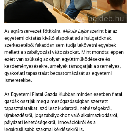
Az agrárszervezet főtitkára,
Mikula Lajos
szerint bár az
egyetemi oktatás kiváló alapokat ad a hallgatóknak,
szerkezetéből fakadóan sem tudja lekövetni egyebek
mellett a szabályozási változásokat. Mint mondta: éppen
ezért van szükség az olyan együttműködésekre és
kezdeményezésekre, amelyek támogatják a személyes,
gyakorlati tapasztalat becsatornázását az egyetemi
ismeretekbe.
Az Egyetemi Fiatal Gazda Klubban minden esetben fiatal
gazdák osztják meg a mezőgazdaságban szerzett
tapasztalataikat, szó lesz kudarcról, nehézségekről,
újrakezdésről, jogszabályokhoz való alkalmazkodásról,
pályázati lehetőségekről, innovációkról és a
legaktuálisabb szakmai kérdésekről is.