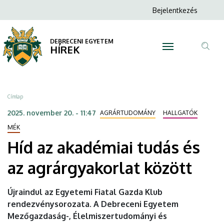
Híd
Ugrás
Anonim
Bejelentkezés
a
N
Felhasználói
az
tartalomra
fiók
DEBRECENI EGYETEM
akadémiai
HÍREK
menüje
Tar
tudás
ker
és
Morzsa
Címlap
az
2025. november 20. - 11:47
AGRÁRTUDOMÁNY
HALLGATÓK
agrárgyakorlat
MÉK
Híd az akadémiai tudás és
között
az agrárgyakorlat között
|
DEBRECENI
Újraindul az Egyetemi Fiatal Gazda Klub
rendezvénysorozata. A Debreceni Egyetem
EGYETEM
Mezőgazdaság-, Élelmiszertudományi és