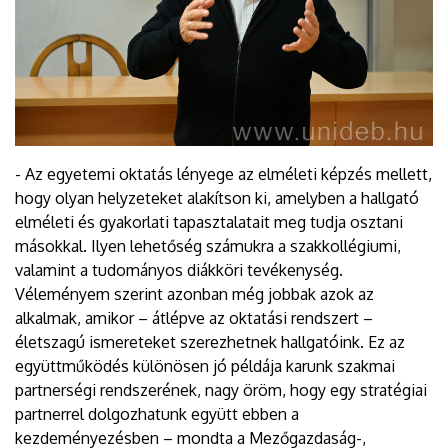
- Az egyetemi oktatás lényege az elméleti képzés mellett,
hogy olyan helyzeteket alakítson ki, amelyben a hallgató
elméleti és gyakorlati tapasztalatait meg tudja osztani
másokkal. Ilyen lehetőség számukra a szakkollégiumi,
valamint a tudományos diákköri tevékenység.
Véleményem szerint azonban még jobbak azok az
alkalmak, amikor – átlépve az oktatási rendszert –
életszagú ismereteket szerezhetnek hallgatóink. Ez az
együttműködés különösen jó példája karunk szakmai
partnerségi rendszerének, nagy öröm, hogy egy stratégiai
partnerrel dolgozhatunk együtt ebben a
kezdeményezésben – mondta a Mezőgazdaság-,