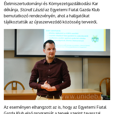
Élelmiszertudományi és Környezetgazdálkodási Kar
dékánja,
Stündl László
az Egyetemi Fiatal Gazda Klub
bemutatkozó rendezvényén, ahol a hallgatókat
tájékoztatták az újraszerveződő közösség terveiről.
Az eseményen elhangzott az is, hogy az Egyetemi Fiatal
Gazda Klub első programját a tervek szerint tavasszal