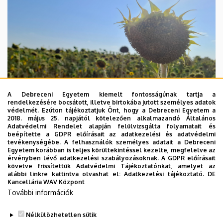
A Debreceni Egyetem kiemelt fontosságúnak tartja a
rendelkezésére bocsátott, illetve birtokába jutott személyes adatok
védelmét. Ezúton tájékoztatjuk Önt, hogy a Debreceni Egyetem a
2018. május 25. napjától kötelezően alkalmazandó Általános
Adatvédelmi Rendelet alapján felülvizsgálta folyamatait és
beépítette a GDPR előírásait az adatkezelési és adatvédelmi
2026. augusztus 4.
tevékenységébe. A felhasználók személyes adatait a Debreceni
Egyetem korábban is teljes körültekintéssel kezelte, megfelelve az
A hőség árnyékában az agrárium
érvényben lévő adatkezelési szabályozásoknak. A GDPR előírásait
követve frissítettük Adatvédelmi Tájékoztatónkat, amelyet az
alábbi linkre kattintva olvashat el:
Adatkezelési tájékoztató.
DE
AGRÁRTUDOMÁNY
AKIT
MÉK
Kancellária WAV Központ
További információk
Nélkülözhetetlen sütik