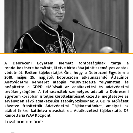
A Debreceni Egyetem kiemelt fontosságúnak tartja a
rendelkezésére bocsátott, illetve birtokába jutott személyes adatok
védelmét. Ezúton tájékoztatjuk Önt, hogy a Debreceni Egyetem a
2018. május 25. napjától kötelezően alkalmazandó Általános
Adatvédelmi Rendelet alapján felülvizsgálta folyamatait és
2026. augusztus 5.
beépítette a GDPR előírásait az adatkezelési és adatvédelmi
Díszdoktorát gyászolja a Debreceni
tevékenységébe. A felhasználók személyes adatait a Debreceni
Egyetem korábban is teljes körültekintéssel kezelte, megfelelve az
Egyetem
érvényben lévő adatkezelési szabályozásoknak. A GDPR előírásait
követve frissítettük Adatvédelmi Tájékoztatónkat, amelyet az
alábbi linkre kattintva olvashat el:
Adatkezelési tájékoztató.
DE
INTÉZMÉNYI
TTK
TUDOMÁNY
Kancellária WAV Központ
További információk