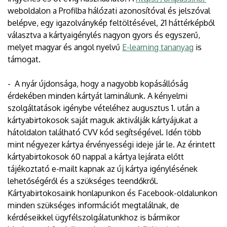
weboldalon a Profilba hálózati azonosítóval és jelszóval
belépve, egy igazolványkép feltöltésével, 21 háttérképből
választva a kártyaigénylés nagyon gyors és egyszerű,
melyet magyar és angol nyelvű
E-learning tananyag
is
támogat.
- A nyár újdonsága, hogy a nagyobb kopásállóság
érdekében minden kártyát laminálunk. A kényelmi
szolgáltatások igénybe vételéhez augusztus 1. után a
kártyabirtokosok saját maguk aktiválják kártyájukat a
hátoldalon található CVV kód segítségével. Idén több
mint négyezer kártya érvényességi ideje jár le. Az érintett
kártyabirtokosok 60 nappal a kártya lejárata előtt
tájékoztató e-mailt kapnak az új kártya igénylésének
lehetőségéről és a szükséges teendőkről.
Kártyabirtokosaink honlapunkon és Facebook-oldalunkon
minden szükséges információt megtalálnak, de
kérdéseikkel ügyfélszolgálatunkhoz is bármikor