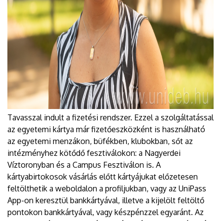
Tavasszal indult a fizetési rendszer. Ezzel a szolgáltatással
az egyetemi kártya már fizetőeszközként is használható
az egyetemi menzákon, büfékben, klubokban, sőt az
intézményhez kötődő fesztiválokon: a Nagyerdei
Víztoronyban és a Campus Fesztiválon is. A
kártyabirtokosok vásárlás előtt kártyájukat előzetesen
feltölthetik a weboldalon a profiljukban, vagy az UniPass
App-on keresztül bankkártyával, illetve a kijelölt feltöltő
pontokon bankkártyával, vagy készpénzzel egyaránt. Az