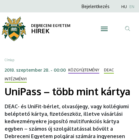
UniPass
Ugrás
Anonim
Nyel
Bejelentkezés
HU
EN
a
Felhasználói
–
tartalomra
fiók
DEBRECENI EGYETEM
több
HÍREK
menüje
Tar
mint
ker
kártya
Morzsa
Címlap
|
2018. szeptember 28. - 00:00
KÖZGYŰJTEMÉNY
DEAC
DEBRECENI
INTÉZMÉNYI
UniPass – több mint kártya
EGYETEM
DEAC- és UniFit-bérlet, olvasójegy, vagy kollégiumi
beléptető kártya, fizetőeszköz, illetve vásárlási
kedvezményekre jogosító multifunkciós kártya
egyben – számos új szolgáltatással bővült a
Debreceni Egyetem polgárai számára ingyenesen