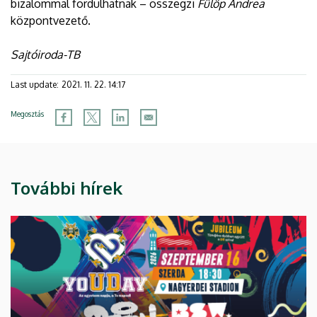
bizalommal fordulhatnak – összegzi
Fülöp Andrea
központvezető.
Sajtóiroda-TB
Last update:
2021. 11. 22. 14:17
Megosztás
További hírek