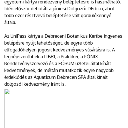
egyetemi kártya rendezvény beléptetésre is használható.
Idén először debütált a júniusi Dolgozói DErbi-n, ahol
több ezer résztvevő beléptetése vált gördülékennyé
általa.
Az UniPass kártya a Debreceni Botanikus Kertbe ingyenes
belépésre nyújt lehetőséget, de egyre több
elfogadóhelyen jogosít kedvezményes vásárlásra is. A
legnépszerűbbek a LIBRI, a Praktiker, a FŐNIX
Rendezvényszervező és a FÓRUM üzletei által kínált
kedvezmények, de méltán mutatkozik egyre nagyobb
érdeklődés az Aquaticum Debrecen SPA által kínált
dolgozói kedvezmény iránt is.