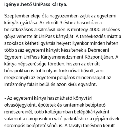
igényelhető UniPass kártya.
Szeptember eleje óta nagyüzemben zajlik az egyetemi
kártyák gyártása. Az elmúlt 3 évhez hasonlóan a
beiratkozások alkalmával idén is mintegy 4000 elsőéves
gólya vehette át UniPass kártyáját. A tanévkezdés miatt a
szokásos kétheti gyártás helyett ilyenkor minden héten
több száz egyetemi kártyát készítenek a Debreceni
Egyetem UniPass Kártyamenedzsment Központjában. A
kártya népszerűsége töretlen, hiszen az elmúlt
hónapokban is több olyan funkcióval bővült, ami
megkönnyíti az egyetemi polgárok mindennapjait az
intézmény falain belül és azon kívül egyaránt.
- Az egyetemi kártya használható könyvtári
olvasójegyként, épületek és tantermek beléptető
rendszereinél, több kollégiumban belépőkártyaként,
valamint a campusokon való parkoláshoz a gépjárművek
sorompós beléptetésénél is. A tavalyi tanévben került