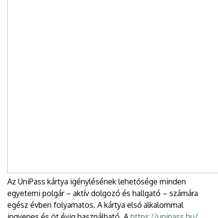
Az UniPass kártya igénylésének lehetősége minden
egyetemi polgár – aktív dolgozó és hallgató – számára
egész évben folyamatos. A kártya első alkalommal
ingyenes és öt évig használható. A
https://unipass.hu/