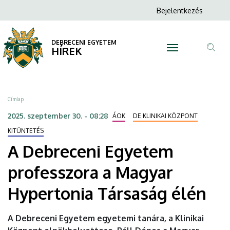
A
Ugrás
Anonim
Bejelentkezés
a
N
Felhasználói
Debreceni
tartalomra
fiók
DEBRECENI EGYETEM
Egyetem
HÍREK
menüje
Tar
professzora
ker
a
Morzsa
Címlap
Magyar
2025. szeptember 30. - 08:28
ÁOK
DE KLINIKAI KÖZPONT
Hypertonia
KITÜNTETÉS
A Debreceni Egyetem
Társaság
professzora a Magyar
élén
Hypertonia Társaság élén
|
DEBRECENI
A Debreceni Egyetem egyetemi tanára, a Klinikai