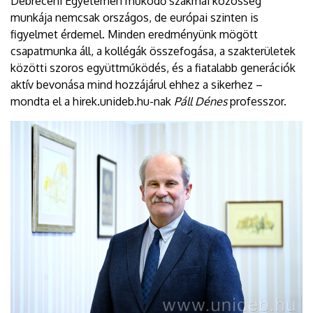
Debreceni Egyetemen működő szakmai közösség
munkája nemcsak országos, de európai szinten is
figyelmet érdemel. Minden eredményünk mögött
csapatmunka áll, a kollégák összefogása, a szakterületek
közötti szoros együttműködés, és a fiatalabb generációk
aktív bevonása mind hozzájárul ehhez a sikerhez –
mondta el a hirek.unideb.hu-nak
Páll Dénes
professzor.