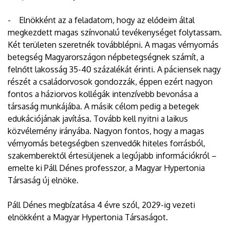
- Elnökként az a feladatom, hogy az elődeim által
megkezdett magas színvonalú tevékenységet folytassam.
Két területen szeretnék továbblépni. A magas vérnyomás
betegség Magyarországon népbetegségnek számít, a
felnőtt lakosság 35-40 százalékát érinti. A páciensek nagy
részét a családorvosok gondozzák, éppen ezért nagyon
fontos a háziorvos kollégák intenzívebb bevonása a
társaság munkájába. A másik célom pedig a betegek
edukációjának javítása. Tovább kell nyitni a laikus
közvélemény irányába. Nagyon fontos, hogy a magas
vérnyomás betegségben szenvedők hiteles forrásból,
szakemberektől értesüljenek a legújabb információkról –
emelte ki Páll Dénes professzor, a Magyar Hypertonia
Társaság új elnöke.
Páll Dénes megbízatása 4 évre szól, 2029-ig vezeti
elnökként a Magyar Hypertonia Társaságot.