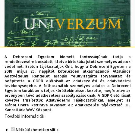
A Debreceni Egyetem kiemelt fontosságúnak tartja a
rendelkezésére bocsátott, illetve birtokába jutott személyes adatok
védelmét. Ezúton tájékoztatjuk Önt, hogy a Debreceni Egyetem a
2018. május 25. napjától kötelezően alkalmazandó Általános
Adatvédelmi Rendelet alapján felülvizsgálta folyamatait és
2026. augusztus 7.
beépítette a GDPR előírásait az adatkezelési és adatvédelmi
Univerzum: A Debreceni Egyetem
tevékenységébe. A felhasználók személyes adatait a Debreceni
Egyetem korábban is teljes körültekintéssel kezelte, megfelelve az
titkos receptjei
érvényben lévő adatkezelési szabályozásoknak. A GDPR előírásait
követve frissítettük Adatvédelmi Tájékoztatónkat, amelyet az
alábbi linkre kattintva olvashat el:
Adatkezelési tájékoztató.
DE
KUTATÁS
TUDOMÁNY
Kancellária WAV Központ
További információk
Nélkülözhetetlen sütik