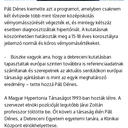
Páll Dénes kiemelte azt a programot, amelyben csaknem
két évtizede több mint tízezer középiskolás
vérnyomásszűrését végezték el, és mintegy kétszáz
esetben diagnosztizáltak hipertóniát. A kutatásnak
köszönhetően határozták meg a 15-18 éves korosztályra
jellemző normál és kóros vérnyomásértékeket.
- Büszke vagyok arra, hogy a debreceni kutatásban
tapasztaltak európai szinten továbbra is referenciaadatnak
számítanak és szerepelnek az aktuális serdülőkori európai
társasági ajánlásban is mint az egyik meghatározó
eredmény – tette hozzá Páll Dénes.
A Magyar Hypertonia Társaságot 1993-ban hozták létre. A
szervezet elnöki pozícióját legutóbb Járai Zoltán
professzor töltötte be. Őt követi a társaság élén Páll
Dénes, a Debreceni Egyetem egyetemi tanára, a Klinikai
Központ elnökhelyettese.