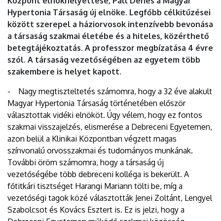
Központ elnökhelyettese, Páll Dénes a Magyar
EGYETEM
Hypertonia Társaság új elnöke. Legfőbb célkitűzései
között szerepel a háziorvosok intenzívebb bevonása
a társaság szakmai életébe és a hiteles, közérthető
betegtájékoztatás. A professzor megbízatása 4 évre
szól. A társaság vezetőségében az egyetem több
szakembere is helyet kapott.
- Nagy megtiszteltetés számomra, hogy a 32 éve alakult
Magyar Hypertonia Társaság történetében először
választottak vidéki elnököt. Úgy vélem, hogy ez fontos
szakmai visszajelzés, elismerése a Debreceni Egyetemen,
azon belül a Klinikai Központban végzett magas
színvonalú orvosszakmai és tudományos munkának.
További öröm számomra, hogy a társaság új
vezetőségébe több debreceni kolléga is bekerült. A
főtitkári tisztséget Harangi Mariann tölti be, míg a
vezetőségi tagok közé választották Jenei Zoltánt, Lengyel
Szabolcsot és Kovács Esztert is. Ez is jelzi, hogy a