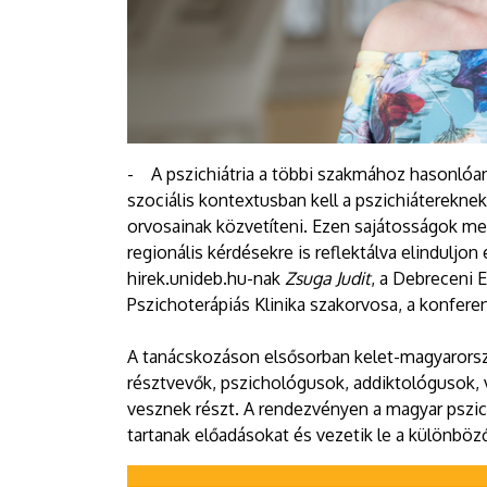
- A pszichiátria a többi szakmához hasonlóan 
szociális kontextusban kell a pszichiáterekne
orvosainak közvetíteni. Ezen sajátosságok m
regionális kérdésekre is reflektálva elindul
hirek.unideb.hu-nak
Zsuga Judit
, a Debreceni 
Pszichoterápiás Klinika szakorvosa, a konfer
A tanácskozáson elsősorban kelet-magyarorszá
résztvevők, pszichológusok, addiktológusok, v
vesznek részt. A rendezvényen a magyar pszi
tartanak előadásokat és vezetik le a különböz