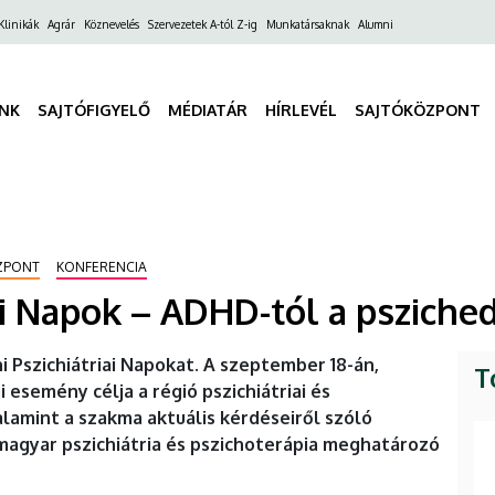
ő
Klinikák
Agrár
Köznevelés
Szervezetek A-tól Z-ig
Munkatársaknak
Alumni
gáció
INK
SAJTÓFIGYELŐ
MÉDIATÁR
HÍRLEVÉL
SAJTÓKÖZPONT
ÖZPONT
KONFERENCIA
ai Napok – ADHD-tól a psziche
 Pszichiátriai Napokat. A szeptember 18-án,
T
semény célja a régió pszichiátriai és
lamint a szakma aktuális kérdéseiről szóló
magyar pszichiátria és pszichoterápia meghatározó