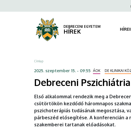
Debreceni
Ugrás
Fels
a
navi
Pszichiátriai
tartalomra
Napok
DEBRECENI EGYETEM
HÍRE
HÍREK
–
ADHD-
Morzsa
Címlap
tól
2025. szeptember 15. - 09:55
ÁOK
DE KLINIKAI K
a
Debreceni Pszichiátri
pszichedelikus
Első alkalommal rendezik meg a Debreceni
medicináig
csütörtökön kezdődő háromnapos szakmai e
pszichoterápiás tudásának megosztása, va
|
párbeszéd elősegítése. A konferencián a 
DEBRECENI
szakemberei tartanak előadásokat.