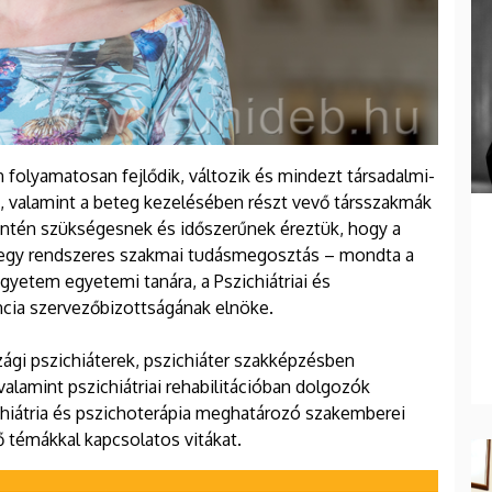
folyamatosan fejlődik, változik és mindezt társadalmi-
k, valamint a beteg kezelésében részt vevő társszakmák
entén szükségesnek és időszerűnek éreztük, hogy a
jon egy rendszeres szakmai tudásmegosztás – mondta a
Egyetem egyetemi tanára, a Pszichiátriai és
encia szervezőbizottságának elnöke.
gi pszichiáterek, pszichiáter szakképzésben
alamint pszichiátriai rehabilitációban dolgozók
chiátria és pszichoterápia meghatározó szakemberei
ő témákkal kapcsolatos vitákat.