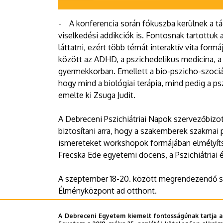
- A konferencia során fókuszba kerülnek a tá
viselkedési addikciók is. Fontosnak tartottu
láttatni, ezért több témát interaktív vita for
között az ADHD, a pszichedelikus medicina, a 
gyermekkorban. Emellett a bio-pszicho-szociá
hogy mind a biológiai terápia, mind pedig a 
emelte ki Zsuga Judit.
A Debreceni Pszichiátriai Napok szervezőbizo
biztosítani arra, hogy a szakemberek szakmai
ismereteket workshopok formájában elmélyít
Frecska Ede egyetemi docens, a Pszichiátriai é
A szeptember 18-20. között megrendezendő 
Élményközpont ad otthont.
Sajtóközpont - CzA
A Debreceni Egyetem kiemelt fontosságúnak tartja a