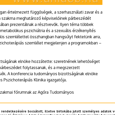
gan értelmezett függőségek, a szerhasználati zavar és a
k a szakma meghatározó képviselőinek párbeszédét
májában prezentálnak a résztvevők. Ilyen téma többek
metabolikus pszichiátria és a szexuális érzékenyítés
lis szemlélettel összhangban hangsúlyt fektetünk arra,
pszichoterápiás szemlélet megjelenjen a programokban –
ttságának elnöke hozzátette: szeretnének lehetőséget
 párbeszédet folytassanak, és a megszerzett
sék. A konferencia tudományos bizottságának elnöke
s Pszichoterápiás Klinika igazgatója.
szakmai fórumnak az Agóra Tudományos
 rendelkezésére bocsátott, illetve birtokába jutott személyes adatok v