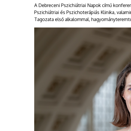
EGYETEM
A Debreceni Pszichiátriai Napok című konfere
Pszichiátriai és Pszichoterápiás Klinika, vala
Tagozata első alkalommal, hagyományteremtő