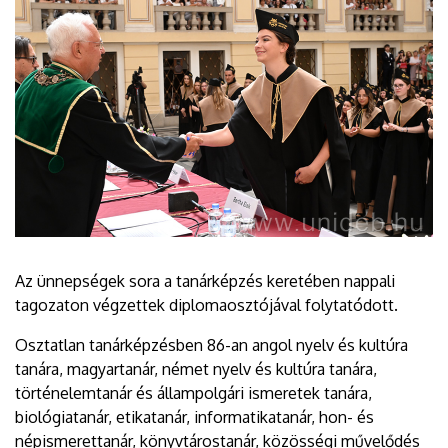
Az ünnepségek sora a tanárképzés keretében nappali
tagozaton végzettek diplomaosztójával folytatódott.
Osztatlan tanárképzésben 86-an angol nyelv és kultúra
tanára, magyartanár, német nyelv és kultúra tanára,
történelemtanár és állampolgári ismeretek tanára,
biológiatanár, etikatanár, informatikatanár, hon- és
népismerettanár, könyvtárostanár, közösségi művelődés