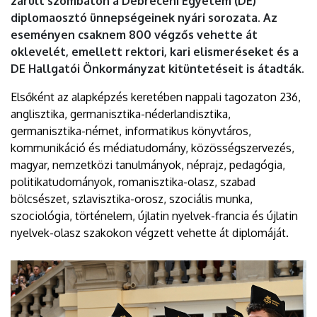
zárult szombaton a Debreceni Egyetem (DE)
diplomaosztó ünnepségeinek nyári sorozata. Az
eseményen csaknem 800 végzős vehette át
oklevelét, emellett rektori, kari elismeréseket és a
DE Hallgatói Önkormányzat kitüntetéseit is átadták.
Elsőként az alapképzés keretében nappali tagozaton 236,
anglisztika, germanisztika-néderlandisztika,
germanisztika-német, informatikus könyvtáros,
kommunikáció és médiatudomány, közösségszervezés,
magyar, nemzetközi tanulmányok, néprajz, pedagógia,
politikatudományok, romanisztika-olasz, szabad
bölcsészet, szlavisztika-orosz, szociális munka,
szociológia, történelem, újlatin nyelvek-francia és újlatin
nyelvek-olasz szakokon végzett vehette át diplomáját.