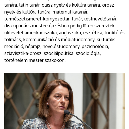
tanára, latin tanár, olasz nyelv és kultúra tanára, orosz
nyelv és kultúra tanára, matematikatanár,
természetismeret-környezettan tanár, testnevelőtanár,
diszciplináris mesterképzésben pedig 111-en szereztek
oklevelet amerikanisztika, anglisztika, esztétika, fordító és
tolmács, kommunikáció és médiatudomány, kulturális
mediáció, néprajz, neveléstudomány, pszichológia,
szlavisztika-orosz, szociálpolitika, szociológia,
történelem mester szakokon.