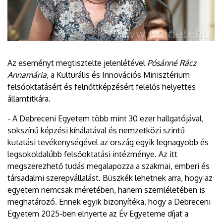
Az eseményt megtisztelte jelenlétével
Pósánné Rácz
Annamária
, a Kulturális és Innovációs Minisztérium
felsőoktatásért és felnőttképzésért felelős helyettes
államtitkára.
- A Debreceni Egyetem több mint 30 ezer hallgatójával,
sokszínű képzési kínálatával és nemzetközi szintű
kutatási tevékenységével az ország egyik legnagyobb és
legsokoldalúbb felsőoktatási intézménye. Az itt
megszerezhető tudás megalapozza a szakmai, emberi és
társadalmi szerepvállalást. Büszkék lehetnek arra, hogy az
egyetem nemcsak méretében, hanem szemléletében is
meghatározó. Ennek egyik bizonyítéka, hogy a Debreceni
Egyetem 2025-ben elnyerte az Év Egyeteme díjat a