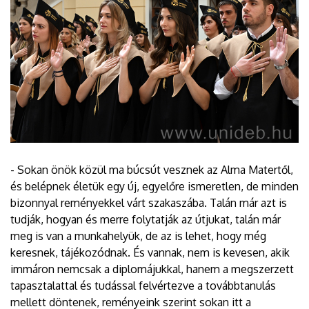
- Sokan önök közül ma búcsút vesznek az Alma Matertől,
és belépnek életük egy új, egyelőre ismeretlen, de minden
bizonnyal reményekkel várt szakaszába. Talán már azt is
tudják, hogyan és merre folytatják az útjukat, talán már
meg is van a munkahelyük, de az is lehet, hogy még
keresnek, tájékozódnak. És vannak, nem is kevesen, akik
immáron nemcsak a diplomájukkal, hanem a megszerzett
tapasztalattal és tudással felvértezve a továbbtanulás
mellett döntenek, reményeink szerint sokan itt a