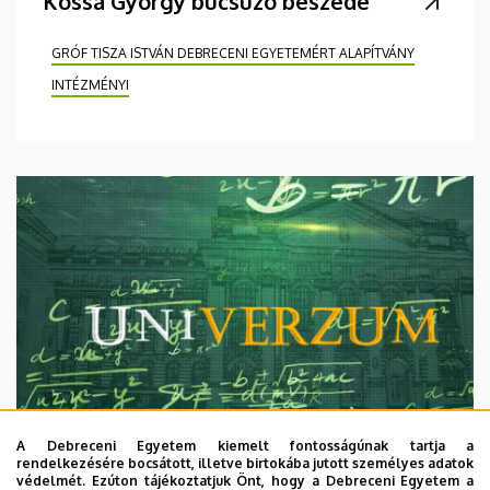
Kossa György búcsúzó beszéde
GRÓF TISZA ISTVÁN DEBRECENI EGYETEMÉRT ALAPÍTVÁNY
INTÉZMÉNYI
A Debreceni Egyetem kiemelt fontosságúnak tartja a
rendelkezésére bocsátott, illetve birtokába jutott személyes adatok
védelmét. Ezúton tájékoztatjuk Önt, hogy a Debreceni Egyetem a