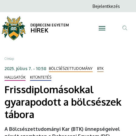
Frissdiplomásokkal
Ugrás
Anonim
Bejelentkezés
a
N
Felhasználói
gyarapodott
tartalomra
fiók
DEBRECENI EGYETEM
a
HÍREK
menüje
Tar
bölcsészek
ker
tábora
Morzsa
Címlap
|
2025. július 7. - 10:58
BÖLCSÉSZETTUDOMÁNY
BTK
DEBRECENI
HALLGATÓK
KITÜNTETÉS
Frissdiplomásokkal
EGYETEM
gyarapodott a bölcsészek
tábora
A Bölcsészettudományi Kar (BTK) ünnepségeivel