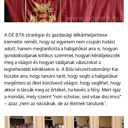
A DE BTK stratégiai és gazdasági dékánhelyettese
kiemelte: reméli, hogy az egyetem nem csupán tudást
adott, hanem megtanította a hallgatókat arra is, hogyan
gondolkodjanak kritikus szemmel, hogyan kérdőjelezzék
meg a világot és hogyan találjanak válaszokat a
legnehezebb kérdésekre is. A Bölcsészettudományi Kar
büszke arra, hogy tanulni tanít, hogy segíti a hallgatókat
megérteni az őket körülvevő világot, hogy segíthet, hogy
akkor is lássák meg az értéket, ha kevés a fény. Mert igaz
a mondás, mely szerint "non scholae, sed vitae discimus"
– azaz „nem az iskolának, de az életnek tanulunk”.