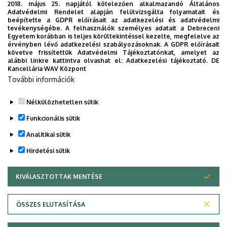
2018. május 25. napjától kötelezően alkalmazandó Általános
Adatvédelmi Rendelet alapján felülvizsgálta folyamatait és
2026. augusztus 7.
beépítette a GDPR előírásait az adatkezelési és adatvédelmi
Univerzum: A Debreceni Egyetem
tevékenységébe. A felhasználók személyes adatait a Debreceni
Egyetem korábban is teljes körültekintéssel kezelte, megfelelve az
titkos receptjei
érvényben lévő adatkezelési szabályozásoknak. A GDPR előírásait
követve frissítettük Adatvédelmi Tájékoztatónkat, amelyet az
alábbi linkre kattintva olvashat el:
Adatkezelési tájékoztató.
DE
KUTATÁS
TUDOMÁNY
Kancellária WAV Központ
További információk
Nélkülözhetetlen sütik
Funkcionális sütik
Analitikai sütik
Hirdetési sütik
KIVÁLASZTOTTAK MENTÉSE
WITHDRAW CONSENT
DEBRECENI EGYETEM
ÖSSZES ELUTASÍTÁSA
Adatvédelem
Adatvédelem