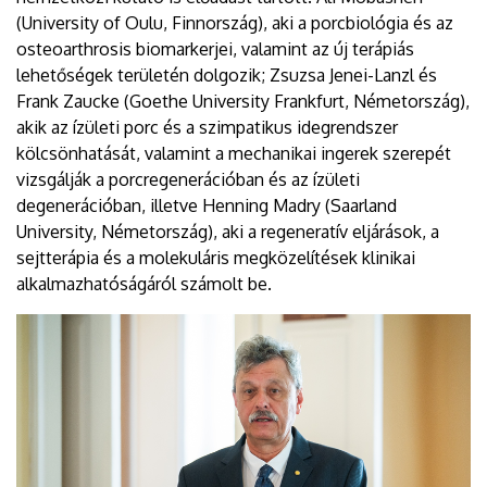
(University of Oulu, Finnország), aki a porcbiológia és az
osteoarthrosis biomarkerjei, valamint az új terápiás
lehetőségek területén dolgozik; Zsuzsa Jenei-Lanzl és
Frank Zaucke (Goethe University Frankfurt, Németország),
akik az ízületi porc és a szimpatikus idegrendszer
kölcsönhatását, valamint a mechanikai ingerek szerepét
vizsgálják a porcregenerációban és az ízületi
degenerációban, illetve Henning Madry (Saarland
University, Németország), aki a regeneratív eljárások, a
sejtterápia és a molekuláris megközelítések klinikai
alkalmazhatóságáról számolt be.