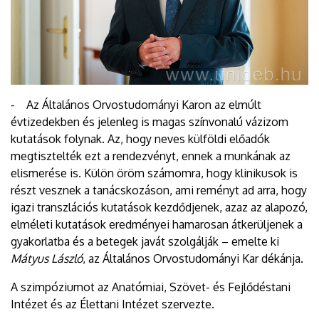
- Az Általános Orvostudományi Karon az elmúlt
évtizedekben és jelenleg is magas színvonalú vázizom
kutatások folynak. Az, hogy neves külföldi előadók
megtisztelték ezt a rendezvényt, ennek a munkának az
elismerése is. Külön öröm számomra, hogy klinikusok is
részt vesznek a tanácskozáson, ami reményt ad arra, hogy
igazi transzlációs kutatások kezdődjenek, azaz az alapozó,
elméleti kutatások eredményei hamarosan átkerüljenek a
gyakorlatba és a betegek javát szolgálják – emelte ki
Mátyus László
, az Általános Orvostudományi Kar dékánja.
A szimpóziumot az Anatómiai, Szövet- és Fejlődéstani
Intézet és az Élettani Intézet szervezte.