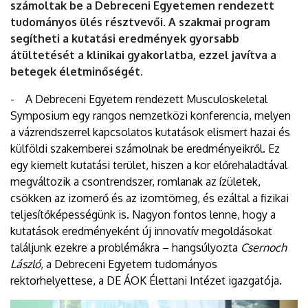
számoltak be a Debreceni Egyetemen rendezett
tudományos ülés résztvevői. A szakmai program
segítheti a kutatási eredmények gyorsabb
átültetését a klinikai gyakorlatba, ezzel javítva a
betegek életminőségét.
- A Debreceni Egyetem rendezett Musculoskeletal
Symposium egy rangos nemzetközi konferencia, melyen
a vázrendszerrel kapcsolatos kutatások elismert hazai és
külföldi szakemberei számolnak be eredményeikről. Ez
egy kiemelt kutatási terület, hiszen a kor előrehaladtával
megváltozik a csontrendszer, romlanak az ízületek,
csökken az izomerő és az izomtömeg, és ezáltal a fizikai
teljesítőképességünk is. Nagyon fontos lenne, hogy a
kutatások eredményeként új innovatív megoldásokat
találjunk ezekre a problémákra – hangsúlyozta
Csernoch
László
, a Debreceni Egyetem tudományos
rektorhelyettese, a DE ÁOK Élettani Intézet igazgatója.