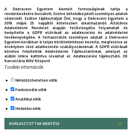
A Debreceni Egyetem kiemelt fontosságúnak tartja a
rendelkezésére bocsátott, illetve birtokába jutott személyes adatok
védelmét. Ezúton tájékoztatjuk Önt, hogy a Debreceni Egyetem a
2018. május 25. napjától kötelezően alkalmazandó Általános
Adatvédelmi Rendelet alapján felülvizsgálta folyamatait és
2026. augusztus 6.
beépítette a GDPR előírásait az adatkezelési és adatvédelmi
Közeleg a 10. yoUDay, hazai sztárok
tevékenységébe. A felhasználók személyes adatait a Debreceni
Egyetem korábban is teljes körültekintéssel kezelte, megfelelve az
a láthatáron
érvényben lévő adatkezelési szabályozásoknak. A GDPR előírásait
követve frissítettük Adatvédelmi Tájékoztatónkat, amelyet az
alábbi linkre kattintva olvashat el:
Adatkezelési tájékoztató.
DE
HALLGATÓK
INTÉZMÉNYI
YOUDAY
Kancellária WAV Központ
További információk
Nélkülözhetetlen sütik
Funkcionális sütik
Analitikai sütik
Hirdetési sütik
KIVÁLASZTOTTAK MENTÉSE
WITHDRAW CONSENT
DEBRECENI EGYETEM