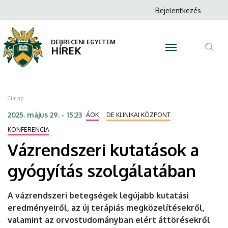
Vázrendszeri
Ugrás
Anonim
Bejelentkezés
a
N
Felhasználói
kutatások
tartalomra
fiók
DEBRECENI EGYETEM
a
HÍREK
menüje
Tar
gyógyítás
ker
szolgálatában
Morzsa
Címlap
|
2025. május 29. - 15:23
ÁOK
DE KLINIKAI KÖZPONT
DEBRECENI
KONFERENCIA
Vázrendszeri kutatások a
EGYETEM
gyógyítás szolgálatában
A vázrendszeri betegségek legújabb kutatási
eredményeiről, az új terápiás megközelítésekről,
valamint az orvostudományban elért áttörésekről