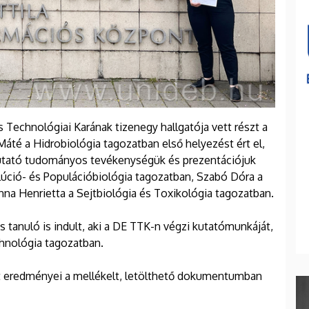
echnológiai Karának tizenegy hallgatója vett részt a
áté a Hidrobiológia tagozatban első helyezést ért el,
mutató tudományos tevékenységük és prezentációjuk
úció- és Populációbiológia tagozatban, Szabó Dóra a
nna Henrietta a Sejtbiológia és Toxikológia tagozatban.
s tanuló is indult, aki a DE TTK-n végzi kutatómunkáját,
chnológia tagozatban.
t eredményei a mellékelt, letölthető dokumentumban