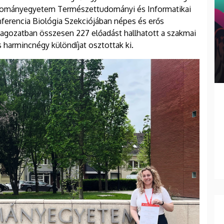
 Tudományegyetem Természettudományi és Informatikai
erencia Biológia Szekciójában népes és erős
tagozatban összesen 227 előadást hallhatott a szakmai
s harmincnégy különdíjat osztottak ki.