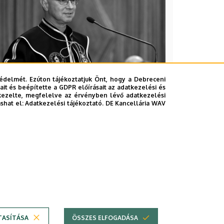
édelmét. Ezúton tájékoztatjuk Önt, hogy a Debreceni
it és beépítette a GDPR előírásait az adatkezelési és
kezelte, megfelelve az érvényben lévő adatkezelési
ashat el:
Adatkezelési tájékoztató.
DE Kancellária WAV
2026. augusztus 5.
Díszdoktorát gyászolja a
Debreceni Egyetem
INTÉZMÉNYI
TTK
TUDOMÁNY
TASÍTÁSA
ÖSSZES ELFOGADÁSA