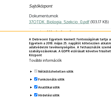
Sajtóközpont
Dokumentumok
37OTDK_Biologia_Szekcio_0.pdf
(103.17 KB)
Last update:
2025. 04. 24. 11:18
A Debreceni Egyetem kiemelt fontosságúnak tartja a
Egyetem a 2018. május 25. napjától kötelezően alkalm
adatvédelmi tevékenységébe. A felhasználók személ
szabályozásoknak. A GDPR előírásait követve frissítet
Megosztás
Központ
További információk
Nélkülözhetetlen sütik
Funkcionális sütik
Analitikai sütik
Hirdetési sütik
WITHDRAW CONSENT