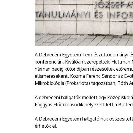
A Debreceni Egyetem Természettudományi és T
konferencián. Kiválóan szerepeltek: Huttman M
hárman pedig különdíjban részesültek előre
elismeréseként, Kozma Ferenc Sándor az Evol
Mikrobiológia (Prokarióta) tagozatban, Tóth A
A debreceni hallgatók mellett egy középiskolá
Faggyas Flóra második helyezett lett a Biote
A Debreceni Egyetem hallgatóinak összesítet
érhetők el.