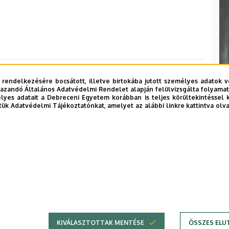
 rendelkezésére bocsátott, illetve birtokába jutott személyes adatok v
azandó Általános Adatvédelmi Rendelet alapján felülvizsgálta folyamata
yes adatait a Debreceni Egyetem korábban is teljes körültekintéssel 
tük Adatvédelmi Tájékoztatónkat, amelyet az alábbi linkre kattintva olv
KIVÁLASZTOTTAK MENTÉSE
ÖSSZES ELU