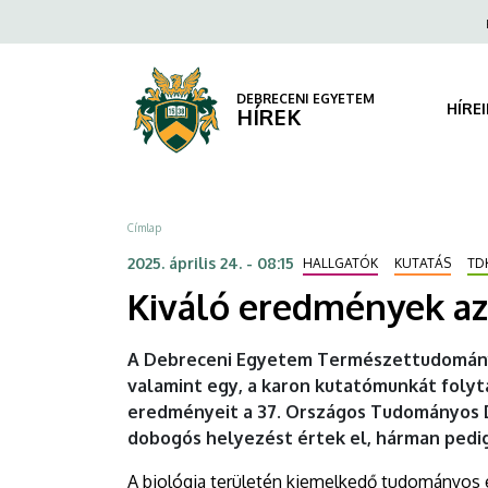
Kiváló
Ugrás
Fels
a
navi
eredmények
tartalomra
az
DEBRECENI EGYETEM
HÍRE
HÍREK
OTDK
Biológia
Morzsa
Címlap
Szekciójában
2025. április 24. - 08:15
HALLGATÓK
KUTATÁS
TD
|
Kiváló eredmények az
DEBRECENI
A Debreceni Egyetem Természettudományi 
EGYETEM
valamint egy, a karon kutatómunkát folyta
eredményeit a 37. Országos Tudományos Di
dobogós helyezést értek el, hárman pedig
A biológia területén kiemelkedő tudományos