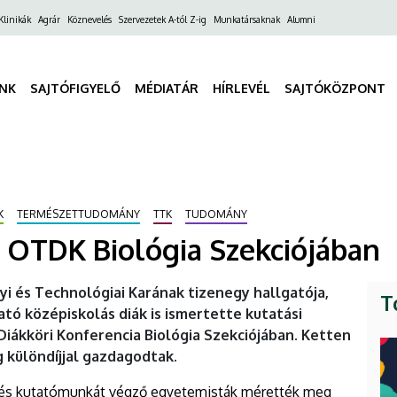
ő
Klinikák
Agrár
Köznevelés
Szervezetek A-tól Z-ig
Munkatársaknak
Alumni
gáció
INK
SAJTÓFIGYELŐ
MÉDIATÁR
HÍRLEVÉL
SAJTÓKÖZPONT
K
TERMÉSZETTUDOMÁNY
TTK
TUDOMÁNY
 OTDK Biológia Szekciójában
és Technológiai Karának tizenegy hallgatója,
T
tó középiskolás diák is ismertette kutatási
ákköri Konferencia Biológia Szekciójában. Ketten
 különdíjjal gazdagodtak.
 és kutatómunkát végző egyetemisták mérették meg