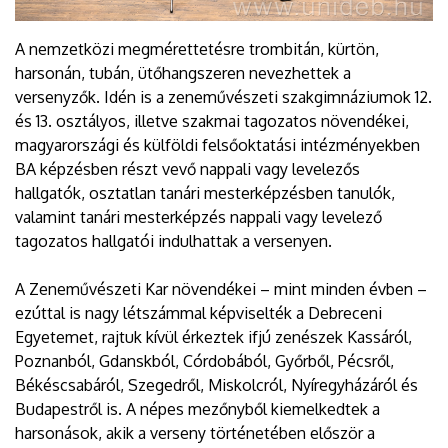
A nemzetközi megmérettetésre trombitán, kürtön,
harsonán, tubán, ütőhangszeren nevezhettek a
versenyzők. Idén is a zeneművészeti szakgimnáziumok 12.
és 13. osztályos, illetve szakmai tagozatos növendékei,
magyarországi és külföldi felsőoktatási intézményekben
BA képzésben részt vevő nappali vagy levelezős
hallgatók, osztatlan tanári mesterképzésben tanulók,
valamint tanári mesterképzés nappali vagy levelező
tagozatos hallgatói indulhattak a versenyen.
A Zeneművészeti Kar növendékei – mint minden évben –
ezúttal is nagy létszámmal képviselték a Debreceni
Egyetemet, rajtuk kívül érkeztek ifjú zenészek Kassáról,
Poznanból, Gdanskból, Córdobából, Győrből, Pécsről,
Békéscsabáról, Szegedről, Miskolcról, Nyíregyházáról és
Budapestről is. A népes mezőnyből kiemelkedtek a
harsonások, akik a verseny történetében először a