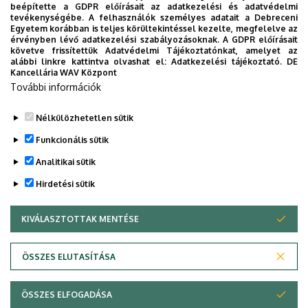
beépítette a GDPR előírásait az adatkezelési és adatvédelmi
Kossa György búcsúzó beszéde
tevékenységébe. A felhasználók személyes adatait a Debreceni
Egyetem korábban is teljes körültekintéssel kezelte, megfelelve az
érvényben lévő adatkezelési szabályozásoknak. A GDPR előírásait
követve frissítettük Adatvédelmi Tájékoztatónkat, amelyet az
GRÓF TISZA ISTVÁN DEBRECENI EGYETEMÉRT ALAPÍTVÁNY
alábbi linkre kattintva olvashat el:
Adatkezelési tájékoztató.
DE
INTÉZMÉNYI
Kancellária WAV Központ
További információk
Nélkülözhetetlen sütik
Funkcionális sütik
Analitikai sütik
Hirdetési sütik
KIVÁLASZTOTTAK MENTÉSE
WITHDRAW CONSENT
DEBRECENI EGYETEM
ÖSSZES ELUTASÍTÁSA
Adatvédelem
Adatvédelem
ÖSSZES ELFOGADÁSA