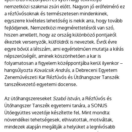
nemzetközi szakmai zsűri előtt. Nagyon jó erőfelmérő ez
a rézfúvósoknak és természetesen mindenkinek,
egyszerre kivételes lehetőség is nekik arra, hogy tovább
fejlődjenek. Nemzetközi megmérettetésről van szó,
hiszen amellett, hogy az ország különböző pontjairól
ékeztek versenyzők, külföldről is neveztek. Évről évre
egyre bővül a létszám, ami egyértelműen mutatja a kiírás
népszerűségét, aminek köszönhetően a kar is
folyamatosan a figyelem középpontjába kerül ilyenkor –
hangsúlyozta
Kovalcsik András
, a Debreceni Egyetem
Zeneművészeti Kar Rézfúvós és Ütőhangszer Tanszék
tanszékvezető egyetemi docense.
Az ütőhangszereseket
Szabó István
, a Rézfúvós és
Ütőhangszer Tanszék egyetemi tanára, a SONUS
Ütőegyüttes vezetője készítette fel. Mint mondta:
növendékei tehetségesek, elhivatottak, motiváltak,
mindezek alapján megállják a helyüket a legnívósabb