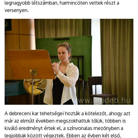
legnagyobb létszámban, harmincöten vettek részt a
versenyen.
A debreceni kar tehetségei hozták a kötelezőt, ahogy azt
már az elmúlt években megszokhattuk tőlük, többen is
kiváló eredményt értek el, a színvonalas mezőnyben a
legjobbak között végeztek. Ebben az évben két első,