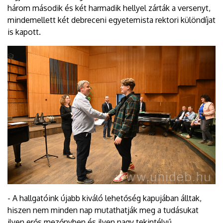
három második és két harmadik hellyel zárták a versenyt,
mindemellett két debreceni egyetemista rektori különdíjat
is kapott.
- A hallgatóink újabb kiváló lehetőség kapujában álltak,
hiszen nem minden nap mutathatják meg a tudásukat
ilyen erős mezőnyben és ilyen nagy tekintélyű