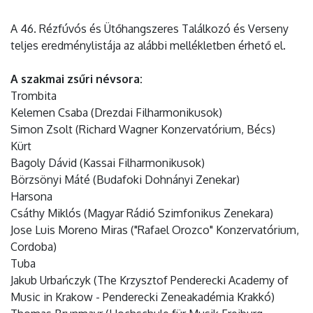
A 46. Rézfúvós és Ütőhangszeres Találkozó és Verseny
teljes eredménylistája az alábbi mellékletben érhető el.
A szakmai zsűri névsora:
Trombita
Kelemen Csaba (Drezdai Filharmonikusok)
Simon Zsolt (Richard Wagner Konzervatórium, Bécs)
Kürt
Bagoly Dávid (Kassai Filharmonikusok)
Börzsönyi Máté (Budafoki Dohnányi Zenekar)
Harsona
Csáthy Miklós (Magyar Rádió Szimfonikus Zenekara)
Jose Luis Moreno Miras ("Rafael Orozco" Konzervatórium,
Cordoba)
Tuba
Jakub Urbańczyk (The Krzysztof Penderecki Academy of
Music in Krakow - Penderecki Zeneakadémia Krakkó)