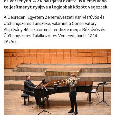
és Versenyen. A ZK hallgatói ezúttal is kiemelkedő
teljesítményt nyújtva a legjobbak között végeztek.
A Debreceni Egyetem Zeneművészeti Kar Rézfúvós és
Ütőhangszeres Tanszéke, valamint a Conservatory
Alapítvány 46. alkalommal rendezte meg a Rézfúvós és
Ütőhangszeres Találkozót és Versenyt, április 12-14.
között.