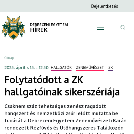
Folytatódott
Ugrás
Anonim
Bejelentkezés
a
N
Felhasználói
a
tartalomra
fiók
DEBRECENI EGYETEM
ZK
HÍREK
menüje
Tar
hallgatóinak
ker
sikerszériája
Morzsa
Címlap
|
2025. április 15. - 12:50
HALLGATÓK
ZENEMŰVÉSZET
ZK
Folytatódott a ZK
DEBRECENI
hallgatóinak sikerszériája
EGYETEM
Csaknem száz tehetséges zenész ragadott
hangszert és nemzetközi zsűri előtt mutatta be
tudását a Debreceni Egyetem Zeneművészeti Karán
rendezett Rézfúvós és Ütőhangszeres Találkozón