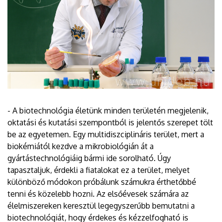
- A biotechnológia életünk minden területén megjelenik,
oktatási és kutatási szempontból is jelentős szerepet tölt
be az egyetemen. Egy multidiszciplináris terület, mert a
biokémiától kezdve a mikrobiológián át a
gyártástechnológiáig bármi ide sorolható. Úgy
tapasztaljuk, érdekli a fiatalokat ez a terület, melyet
különböző módokon próbálunk számukra érthetőbbé
tenni és közelebb hozni. Az elsőévesek számára az
élelmiszereken keresztül legegyszerűbb bemutatni a
biotechnológiát, hogy érdekes és kézzelfogható is