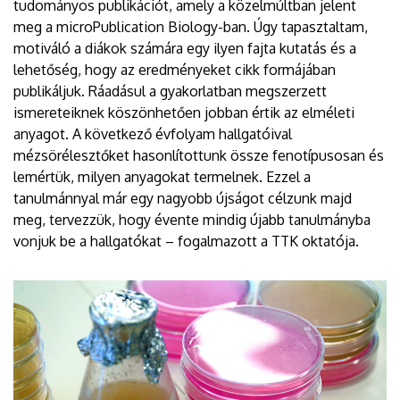
tudományos publikációt, amely a közelmúltban jelent
meg a microPublication Biology-ban. Úgy tapasztaltam,
motiváló a diákok számára egy ilyen fajta kutatás és a
lehetőség, hogy az eredményeket cikk formájában
publikáljuk. Ráadásul a gyakorlatban megszerzett
ismereteiknek köszönhetően jobban értik az elméleti
anyagot. A következő évfolyam hallgatóival
mézsörélesztőket hasonlítottunk össze fenotípusosan és
lemértük, milyen anyagokat termelnek. Ezzel a
tanulmánnyal már egy nagyobb újságot célzunk majd
meg, tervezzük, hogy évente mindig újabb tanulmányba
vonjuk be a hallgatókat – fogalmazott a TTK oktatója.