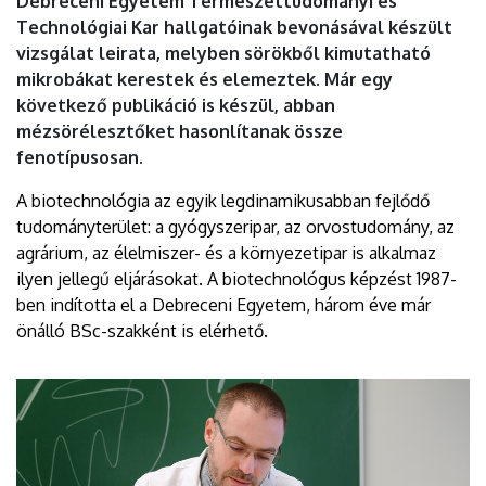
Debreceni Egyetem Természettudományi és
Technológiai Kar hallgatóinak bevonásával készült
vizsgálat leirata, melyben sörökből kimutatható
mikrobákat kerestek és elemeztek. Már egy
következő publikáció is készül, abban
mézsörélesztőket hasonlítanak össze
fenotípusosan.
A biotechnológia az egyik legdinamikusabban fejlődő
tudományterület: a gyógyszeripar, az orvostudomány, az
agrárium, az élelmiszer- és a környezetipar is alkalmaz
ilyen jellegű eljárásokat. A biotechnológus képzést 1987-
ben indította el a Debreceni Egyetem, három éve már
önálló BSc-szakként is elérhető.