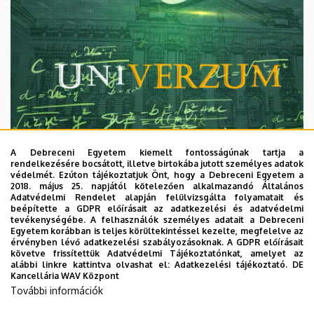
A Debreceni Egyetem kiemelt fontosságúnak tartja a
rendelkezésére bocsátott, illetve birtokába jutott személyes adatok
védelmét. Ezúton tájékoztatjuk Önt, hogy a Debreceni Egyetem a
2018. május 25. napjától kötelezően alkalmazandó Általános
Adatvédelmi Rendelet alapján felülvizsgálta folyamatait és
2026. augusztus 7.
beépítette a GDPR előírásait az adatkezelési és adatvédelmi
Univerzum: A Debreceni Egyetem
tevékenységébe. A felhasználók személyes adatait a Debreceni
Egyetem korábban is teljes körültekintéssel kezelte, megfelelve az
titkos receptjei
érvényben lévő adatkezelési szabályozásoknak. A GDPR előírásait
követve frissítettük Adatvédelmi Tájékoztatónkat, amelyet az
alábbi linkre kattintva olvashat el:
Adatkezelési tájékoztató.
DE
KUTATÁS
TUDOMÁNY
Kancellária WAV Központ
További információk