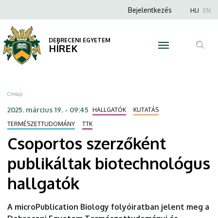
Csoportos
Ugrás
Anonim
Nyel
Bejelentkezés
HU
EN
a
Felhasználói
szerzőként
tartalomra
fiók
DEBRECENI EGYETEM
publikáltak
HÍREK
menüje
Tar
biotechnológus
ker
hallgatók
Morzsa
Címlap
|
2025. március 19. - 09:45
HALLGATÓK
KUTATÁS
DEBRECENI
TERMÉSZETTUDOMÁNY
TTK
Csoportos szerzőként
EGYETEM
publikáltak biotechnológus
hallgatók
A microPublication Biology folyóiratban jelent meg a