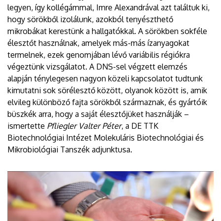
legyen, így kollégámmal, Imre Alexandrával azt találtuk ki,
hogy sörökből izolálunk, azokból tenyészthető
mikrobákat kerestünk a hallgatókkal. A sörökben sokféle
élesztőt használnak, amelyek más-más ízanyagokat
termelnek, ezek genomjában lévő variábilis régiókra
végeztünk vizsgálatot. A DNS-sel végzett elemzés
alapján ténylegesen nagyon közeli kapcsolatot tudtunk
kimutatni sok sörélesztő között, olyanok között is, amik
elvileg különböző fajta sörökből származnak, és gyártóik
büszkék arra, hogy a saját élesztőjüket használják –
ismertette
Pfliegler Valter Péter
, a DE TTK
Biotechnológiai Intézet Molekuláris Biotechnológiai és
Mikrobiológiai Tanszék adjunktusa.