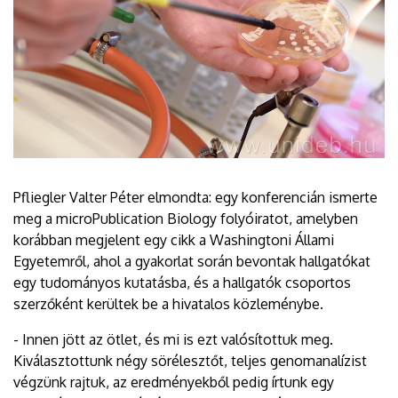
Pfliegler Valter Péter elmondta: egy konferencián ismerte
meg a microPublication Biology folyóiratot, amelyben
korábban megjelent egy cikk a Washingtoni Állami
Egyetemről, ahol a gyakorlat során bevontak hallgatókat
egy tudományos kutatásba, és a hallgatók csoportos
szerzőként kerültek be a hivatalos közleménybe.
- Innen jött az ötlet, és mi is ezt valósítottuk meg.
Kiválasztottunk négy sörélesztőt, teljes genomanalízist
végzünk rajtuk, az eredményekből pedig írtunk egy