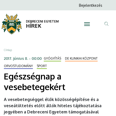
Egészségnap
Ugrás
Anonim
Bejelentkezés
a
N
Felhasználói
a
tartalomra
fiók
DEBRECENI EGYETEM
vesebetegekért
HÍREK
menüje
Tar
|
ker
DEBRECENI
Morzsa
Címlap
EGYETEM
2017. június 8. - 00:00
GYÓGYÍTÁS
DE KLINIKAI KÖZPONT
ORVOSTUDOMÁNY
SPORT
Egészségnap a
vesebetegekért
A vesebetegséggel élők közösségépítése és a
veseátültetés előtt állók hiteles tájékoztatása
jegyében a Debreceni Egyetem támogatásával