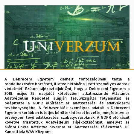
A Debreceni Egyetem kiemelt fontosságúnak tartja a
rendelkezésére bocsátott, illetve birtokába jutott személyes adatok
védelmét. Ezúton tájékoztatjuk Önt, hogy a Debreceni Egyetem a
2018. május 25. napjától kötelezően alkalmazandó Általános
Adatvédelmi Rendelet alapján felülvizsgálta folyamatait és
2026. augusztus 7.
beépítette a GDPR előírásait az adatkezelési és adatvédelmi
Univerzum: A Debreceni Egyetem
tevékenységébe. A felhasználók személyes adatait a Debreceni
Egyetem korábban is teljes körültekintéssel kezelte, megfelelve az
titkos receptjei
érvényben lévő adatkezelési szabályozásoknak. A GDPR előírásait
követve frissítettük Adatvédelmi Tájékoztatónkat, amelyet az
alábbi linkre kattintva olvashat el:
Adatkezelési tájékoztató.
DE
KUTATÁS
TUDOMÁNY
Kancellária WAV Központ