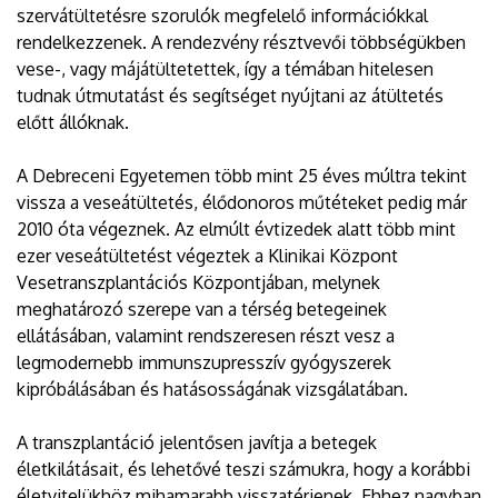
szervátültetésre szorulók megfelelő információkkal
rendelkezzenek. A rendezvény résztvevői többségükben
vese-, vagy májátültetettek, így a témában hitelesen
tudnak útmutatást és segítséget nyújtani az átültetés
előtt állóknak.
A Debreceni Egyetemen több mint 25 éves múltra tekint
vissza a veseátültetés, élődonoros műtéteket pedig már
2010 óta végeznek. Az elmúlt évtizedek alatt több mint
ezer veseátültetést végeztek a Klinikai Központ
Vesetranszplantációs Központjában, melynek
meghatározó szerepe van a térség betegeinek
ellátásában, valamint rendszeresen részt vesz a
legmodernebb immunszupresszív gyógyszerek
kipróbálásában és hatásosságának vizsgálatában.
A transzplantáció jelentősen javítja a betegek
életkilátásait, és lehetővé teszi számukra, hogy a korábbi
életvitelükhöz mihamarabb visszatérjenek. Ehhez nagyban