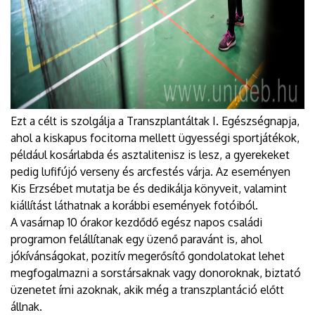
Ezt a célt is szolgálja a Transzplantáltak I. Egészségnapja,
ahol a kiskapus focitorna mellett ügyességi sportjátékok,
például kosárlabda és asztalitenisz is lesz, a gyerekeket
pedig lufifújó verseny és arcfestés várja. Az eseményen
Kis Erzsébet mutatja be és dedikálja könyveit, valamint
kiállítást láthatnak a korábbi események fotóiból.
A vasárnap 10 órakor kezdődő egész napos családi
programon felállítanak egy üzenő paravánt is, ahol
jókívánságokat, pozitív megerősítő gondolatokat lehet
megfogalmazni a sorstársaknak vagy donoroknak, biztató
üzenetet írni azoknak, akik még a transzplantáció előtt
állnak.