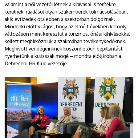
valamint a női vezetői létnek a kihívásai is terítékre
kerülnek, ráadásul olyan szakemberek tolmácsolásában,
akik évtizedek óta ebben a szektorban dolgoznak.
Mindenki előtt világos, hogy az elmúlt években komoly
változáson ment keresztül a turizmus, óriási kihívásokkal
kellett megbirkózniuk a szakmában tevékenykedőknek.
Meghívott vendégeinknek köszönhetően bepillantást
nyerhetünk a kulisszák mögé – mondta elöljáróban a
Debreceni HR Klub vezetője.