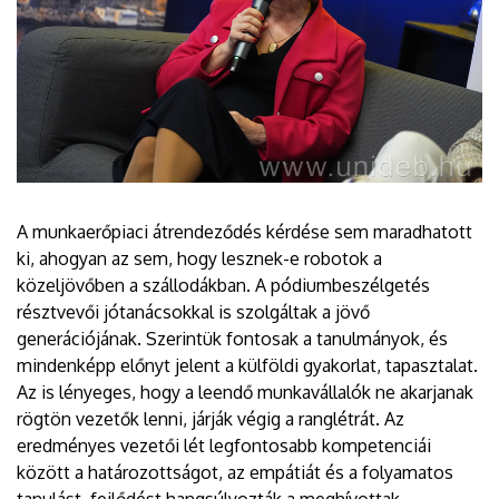
A munkaerőpiaci átrendeződés kérdése sem maradhatott
ki, ahogyan az sem, hogy lesznek-e robotok a
közeljövőben a szállodákban. A pódiumbeszélgetés
résztvevői jótanácsokkal is szolgáltak a jövő
generációjának. Szerintük fontosak a tanulmányok, és
mindenképp előnyt jelent a külföldi gyakorlat, tapasztalat.
Az is lényeges, hogy a leendő munkavállalók ne akarjanak
rögtön vezetők lenni, járják végig a ranglétrát. Az
eredményes vezetői lét legfontosabb kompetenciái
között a határozottságot, az empátiát és a folyamatos