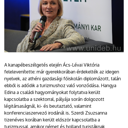
A kanapébeszélgetés elején Ács-Lévai Viktória
felelevenítette: már gyerekkorában érdekelték az idegen
nyelvek, az athéni gazdasági főiskolán diplomázott, talán
ebből is adódik a turizmushoz való vonzódása. Hangya
Edina a családi hagyományokat folytatva került
kapcsolatba a szektorral, pályája során dolgozott
légitársaságnál, ki- és beutaztató, valamint
konferenciaszervező irodánál is. Szerdi Zsuzsanna
tizenéves korában került először kapcsolatba a
turizmussal, amikor német és holland turistáknak