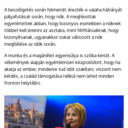
A beszélgetés során felmerült: érezték-e valaha hátrányát
pályafutásuk során, hogy nők. A meghívottak
egyetértettek abban, hogy bizonyos esetekben a nőknek
többet kell letenni az asztalra, mint férfitársaiknak, hogy
bizonyítsanak, ugyanakkor sokat változott a nők
megítélése az idők során.
A munka és a magánélet egyensúlya is szóba került. A
vélemények alapján egyértelműen kirajzolódott, hogy ha
akarja az ember, mindenre tud időt szakítani, viszont nem
kérdés, a család támogatása nélkül nem lehet minden
fronton helytállni.