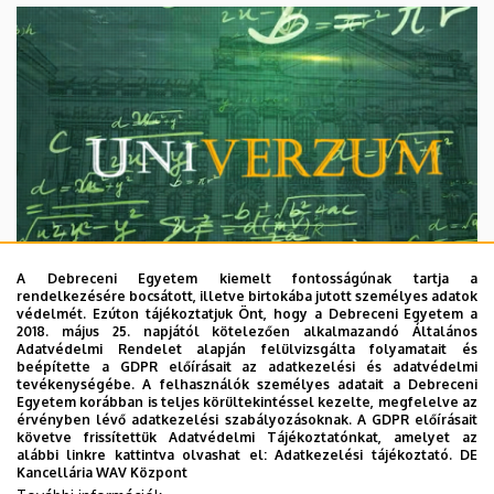
A Debreceni Egyetem kiemelt fontosságúnak tartja a
rendelkezésére bocsátott, illetve birtokába jutott személyes adatok
védelmét. Ezúton tájékoztatjuk Önt, hogy a Debreceni Egyetem a
2018. május 25. napjától kötelezően alkalmazandó Általános
Adatvédelmi Rendelet alapján felülvizsgálta folyamatait és
2026. augusztus 7.
beépítette a GDPR előírásait az adatkezelési és adatvédelmi
Univerzum: A Debreceni Egyetem
tevékenységébe. A felhasználók személyes adatait a Debreceni
Egyetem korábban is teljes körültekintéssel kezelte, megfelelve az
titkos receptjei
érvényben lévő adatkezelési szabályozásoknak. A GDPR előírásait
követve frissítettük Adatvédelmi Tájékoztatónkat, amelyet az
alábbi linkre kattintva olvashat el:
Adatkezelési tájékoztató.
DE
KUTATÁS
TUDOMÁNY
Kancellária WAV Központ