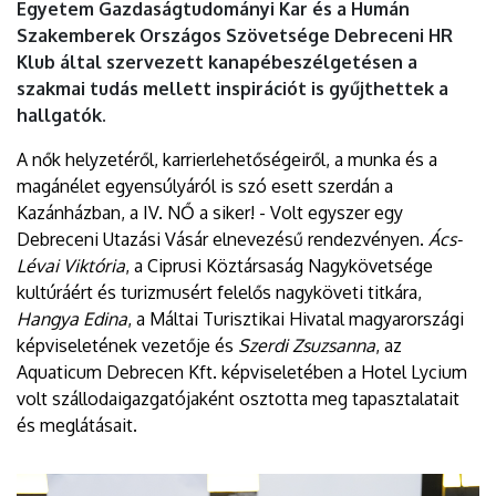
Egyetem Gazdaságtudományi Kar és a Humán
Szakemberek Országos Szövetsége Debreceni HR
Klub által szervezett kanapébeszélgetésen a
szakmai tudás mellett inspirációt is gyűjthettek a
hallgatók.
A nők helyzetéről, karrierlehetőségeiről, a munka és a
magánélet egyensúlyáról is szó esett szerdán a
Kazánházban, a IV. NŐ a siker! - Volt egyszer egy
Debreceni Utazási Vásár elnevezésű rendezvényen.
Ács-
Lévai Viktória
, a Ciprusi Köztársaság Nagykövetsége
kultúráért és turizmusért felelős nagyköveti titkára,
Hangya Edina
, a Máltai Turisztikai Hivatal magyarországi
képviseletének vezetője és
Szerdi Zsuzsanna
, az
Aquaticum Debrecen Kft. képviseletében a Hotel Lycium
volt szállodaigazgatójaként osztotta meg tapasztalatait
és meglátásait.