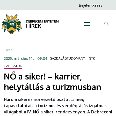
NŐ
Ugrás
Anonim
Bejelentkezés
a
N
Felhasználói
a
tartalomra
fiók
DEBRECENI EGYETEM
siker!
HÍREK
menüje
Tar
–
ker
karrier,
Morzsa
Címlap
helytállás
2025. március 14. - 09:04
GAZDASÁGTUDOMÁNY
GTK
a
HALLGATÓK
NŐ a siker! – karrier,
turizmusban
helytállás a turizmusban
|
DEBRECENI
Három sikeres női vezető osztotta meg
tapasztalatait a turizmus és vendéglátás izgalmas
EGYETEM
világából a IV. NŐ a siker! rendezvényen. A Debreceni