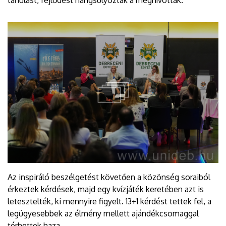
tanulást, fejlődést hangsúlyozták a meghívottak.
Az inspiráló beszélgetést követően a közönség soraiból
érkeztek kérdések, majd egy kvízjáték keretében azt is
letesztelték, ki mennyire figyelt. 13+1 kérdést tettek fel, a
legügyesebbek az élmény mellett ajándékcsomaggal
térhettek haza.