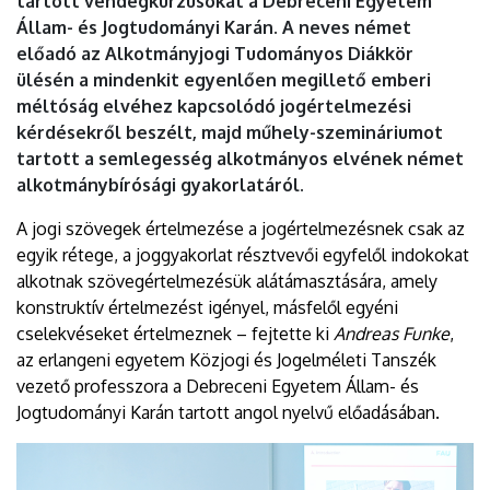
tartott vendégkurzusokat a Debreceni Egyetem
Állam- és Jogtudományi Karán. A neves német
előadó az Alkotmányjogi Tudományos Diákkör
ülésén a mindenkit egyenlően megillető emberi
méltóság elvéhez kapcsolódó jogértelmezési
kérdésekről beszélt, majd műhely-szemináriumot
tartott a semlegesség alkotmányos elvének német
alkotmánybírósági gyakorlatáról.
A jogi szövegek értelmezése a jogértelmezésnek csak az
egyik rétege, a joggyakorlat résztvevői egyfelől indokokat
alkotnak szövegértelmezésük alátámasztására, amely
konstruktív értelmezést igényel, másfelől egyéni
cselekvéseket értelmeznek – fejtette ki
Andreas Funke
,
az erlangeni egyetem Közjogi és Jogelméleti Tanszék
vezető professzora a Debreceni Egyetem Állam- és
Jogtudományi Karán tartott angol nyelvű előadásában.