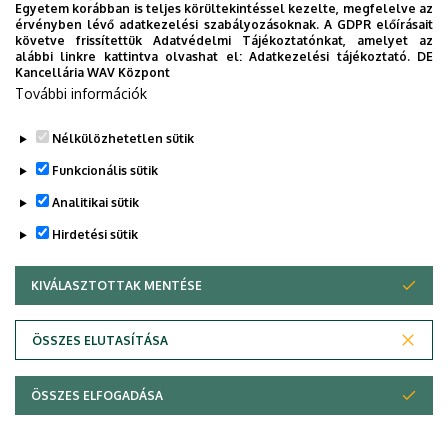
Egyetem korábban is teljes körültekintéssel kezelte, megfelelve az
titkos receptjei
érvényben lévő adatkezelési szabályozásoknak. A GDPR előírásait
követve frissítettük Adatvédelmi Tájékoztatónkat, amelyet az
alábbi linkre kattintva olvashat el:
Adatkezelési tájékoztató.
DE
KUTATÁS
TUDOMÁNY
Kancellária WAV Központ
További információk
Nélkülözhetetlen sütik
Funkcionális sütik
Analitikai sütik
Hirdetési sütik
KIVÁLASZTOTTAK MENTÉSE
WITHDRAW CONSENT
DEBRECENI EGYETEM
ÖSSZES ELUTASÍTÁSA
Adatvédelem
Adatvédelem
ÖSSZES ELFOGADÁSA
Copyright © 2026 Unideb