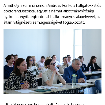
A műhely-szemináriumon Andreas Funke a hallgatókkal és
doktoranduszokkal együtt a német alkotmánybírósági
gyakorlat egyik legfontosabb alkotmányos alapelvével, az
állam világnézeti semlegességével foglalkozott.
- Itt két esetkörre koncentrált. Az egyik, hogyan