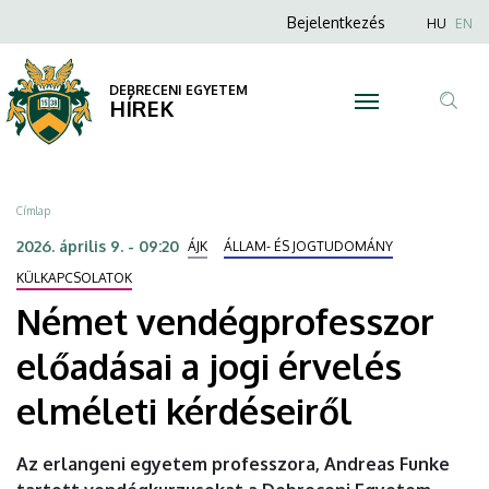
Német
Ugrás
Anonim
Nyel
Bejelentkezés
HU
EN
a
Felhasználói
vendégprofesszor
tartalomra
fiók
DEBRECENI EGYETEM
előadásai
HÍREK
menüje
Tar
a
ker
jogi
Morzsa
Címlap
érvelés
2026. április 9. - 09:20
ÁJK
ÁLLAM- ÉS JOGTUDOMÁNY
elméleti
KÜLKAPCSOLATOK
Német vendégprofesszor
kérdéseiről
előadásai a jogi érvelés
|
elméleti kérdéseiről
DEBRECENI
EGYETEM
Az erlangeni egyetem professzora, Andreas Funke