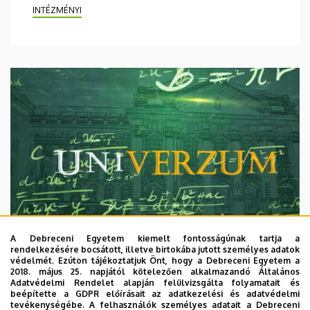
INTÉZMÉNYI
A Debreceni Egyetem kiemelt fontosságúnak tartja a
rendelkezésére bocsátott, illetve birtokába jutott személyes adatok
védelmét. Ezúton tájékoztatjuk Önt, hogy a Debreceni Egyetem a
2018. május 25. napjától kötelezően alkalmazandó Általános
Adatvédelmi Rendelet alapján felülvizsgálta folyamatait és
2026. augusztus 7.
beépítette a GDPR előírásait az adatkezelési és adatvédelmi
Univerzum: A Debreceni Egyetem
tevékenységébe. A felhasználók személyes adatait a Debreceni