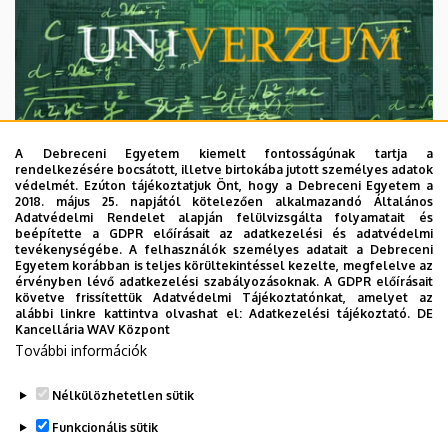
A Debreceni Egyetem kiemelt fontosságúnak tartja a
rendelkezésére bocsátott, illetve birtokába jutott személyes adatok
védelmét. Ezúton tájékoztatjuk Önt, hogy a Debreceni Egyetem a
2018. május 25. napjától kötelezően alkalmazandó Általános
Adatvédelmi Rendelet alapján felülvizsgálta folyamatait és
2026. augusztus 7.
beépítette a GDPR előírásait az adatkezelési és adatvédelmi
Univerzum: A Debreceni Egyetem
tevékenységébe. A felhasználók személyes adatait a Debreceni
Egyetem korábban is teljes körültekintéssel kezelte, megfelelve az
titkos receptjei
érvényben lévő adatkezelési szabályozásoknak. A GDPR előírásait
követve frissítettük Adatvédelmi Tájékoztatónkat, amelyet az
alábbi linkre kattintva olvashat el:
Adatkezelési tájékoztató.
DE
KUTATÁS
TUDOMÁNY
Kancellária WAV Központ
További információk
Nélkülözhetetlen sütik
Funkcionális sütik