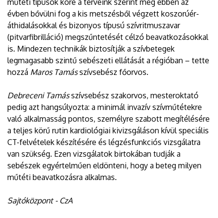
műtéti típusok köre a terveink szerint még ebben az
évben bővülni fog a kis metszésből végzett koszorúér-
áthidalásokkal és bizonyos típusú szívritmuszavar
(pitvarfibrilláció) megszűntetését célzó beavatkozásokkal
is. Mindezen technikák biztosítják a szívbetegek
legmagasabb szintű sebészeti ellátását a régióban – tette
hozzá
Maros Tamás
szívsebész főorvos.
Debreceni Tamás
szívsebész szakorvos, mesteroktató
pedig azt hangsúlyozta: a minimál invazív szívműtétekre
való alkalmasság pontos, személyre szabott megítélésére
a teljes körű rutin kardiológiai kivizsgáláson kívül speciális
CT-felvételek készítésére és légzésfunkciós vizsgálatra
van szükség. Ezen vizsgálatok birtokában tudják a
sebészek egyértelműen eldönteni, hogy a beteg milyen
műtéti beavatkozásra alkalmas.
Sajtóközpont - CzA