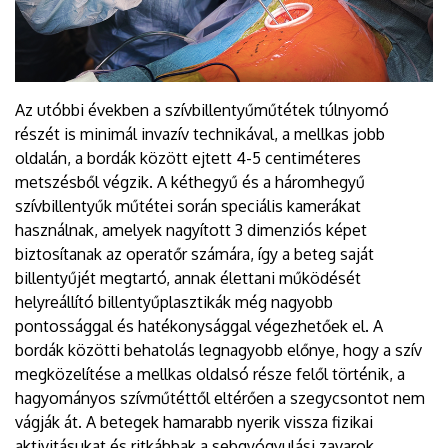
Az utóbbi években a szívbillentyűműtétek túlnyomó
részét is minimál invazív technikával, a mellkas jobb
oldalán, a bordák között ejtett 4-5 centiméteres
metszésből végzik. A kéthegyű és a háromhegyű
szívbillentyűk műtétei során speciális kamerákat
használnak, amelyek nagyított 3 dimenziós képet
biztosítanak az operatőr számára, így a beteg saját
billentyűjét megtartó, annak élettani működését
helyreállító billentyűplasztikák még nagyobb
pontossággal és hatékonysággal végezhetőek el. A
bordák közötti behatolás legnagyobb előnye, hogy a szív
megközelítése a mellkas oldalsó része felől történik, a
hagyományos szívműtéttől eltérően a szegycsontot nem
vágják át. A betegek hamarabb nyerik vissza fizikai
aktivitásukat és ritkábbak a sebgyógyulási zavarok.