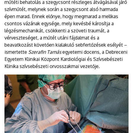
műtéti behatolás a szegycsont részleges átvágásával járó
szívműtét, melynek során a szegycsont alsó harmada
épen marad. Ennek előnye, hogy megmarad a mellkas
csontos vázának egysége, mely kevésbé károsítja a
légzésmechanikát, csökkenti a szöveti traumát, a
vérveszteséget, a műtét utáni fájdalmat és a
beavatkozást követően kialakuló sebfertőzések esélyét –
ismertette
Szerafin Tamás
egyetemi docens, a Debreceni
Egyetem Klinikai Központ Kardiológiai és Szívsebészeti
Klinika szívsebészeti orvosszakmai vezetője.