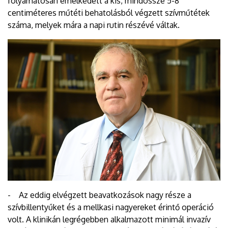
folyamatosan emelkedett a kis, mindössze 5-8
centiméteres műtéti behatolásból végzett szívműtétek
száma, melyek mára a napi rutin részévé váltak.
- Az eddig elvégzett beavatkozások nagy része a
szívbillentyűket és a mellkasi nagyereket érintő operáció
volt. A klinikán legrégebben alkalmazott minimál invazív