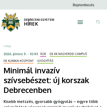
Minimál
Ugrás
Anonim
Bejelentkezés
a
N
Felhasználói
invazív
tartalomra
fiók
DEBRECENI EGYETEM
szívsebészet:
HÍREK
menüje
Tar
új
ker
korszak
Morzsa
Címlap
Debrecenben
2026. június 9. - 10:45
ÁOK
DE KK NAGYERDEI CAMPUS
|
DE KLINIKAI KÖZPONT
GYÓGYÍTÁS
Minimál invazív
DEBRECENI
szívsebészet: új korszak
EGYETEM
Debrecenben
Kisebb metszés, gyorsabb gyógyulás – egyre több