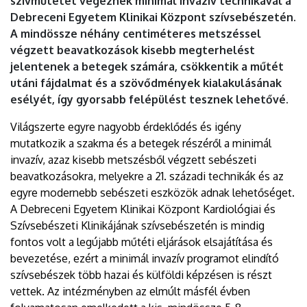
szívműtétet végeznek minimál invazív technikával a
Debreceni Egyetem Klinikai Központ szívsebészetén.
A mindössze néhány centiméteres metszéssel
végzett beavatkozások kisebb megterhelést
jelentenek a betegek számára, csökkentik a műtét
utáni fájdalmat és a szövődmények kialakulásának
esélyét, így gyorsabb felépülést tesznek lehetővé.
Világszerte egyre nagyobb érdeklődés és igény
mutatkozik a szakma és a betegek részéről a minimál
invazív, azaz kisebb metszésből végzett sebészeti
beavatkozásokra, melyekre a 21. századi technikák és az
egyre modernebb sebészeti eszközök adnak lehetőséget.
A Debreceni Egyetem Klinikai Központ Kardiológiai és
Szívsebészeti Klinikájának szívsebészetén is mindig
fontos volt a legújabb műtéti eljárások elsajátítása és
bevezetése, ezért a minimál invazív programot elindító
szívsebészek több hazai és külföldi képzésen is részt
vettek. Az intézményben az elmúlt másfél évben