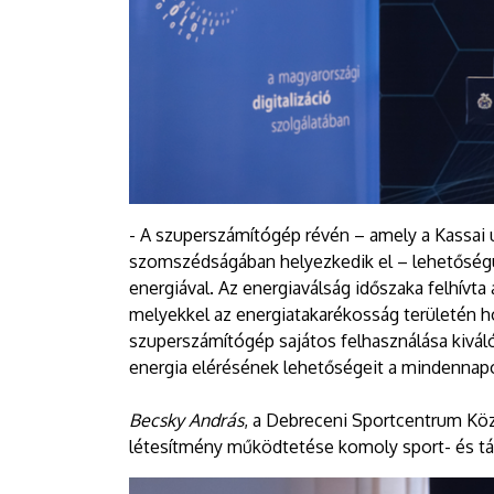
- A szuperszámítógép révén – amely a Kassai 
szomszédságában helyezkedik el – lehetőségünk 
energiával. Az energiaválság időszaka felhívta
melyekkel az energiatakarékosság területén h
szuperszámítógép sajátos felhasználása kiváló v
energia elérésének lehetőségeit a mindennapok
Becsky András
, a Debreceni Sportcentrum Köz
létesítmény működtetése komoly sport- és tá