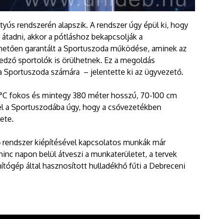
tyús rendszerén alapszik. A rendszer úgy épül ki, hogy
tadni, akkor a pótláshoz bekapcsolják a
hetően garantált a Sportuszoda működése, aminek az
 edző sportolók is örülhetnek. Ez a megoldás
 Sportuszoda számára – jelentette ki az ügyvezető.
1°C fokos és mintegy 380 méter hosszú, 70-100 cm
 el a Sportuszodába úgy, hogy a csővezetékben
lete.
ő rendszer kiépítésével kapcsolatos munkák már
minc napon belül átveszi a munkaterületet, a tervek
tógép által hasznosított hulladékhő fűti a Debreceni