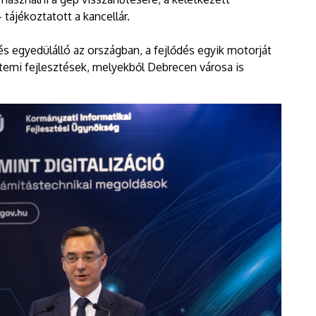
 tájékoztatott a kancellár.
s egyedülálló az országban, a fejlődés egyik motorját
temi fejlesztések, melyekből Debrecen városa is