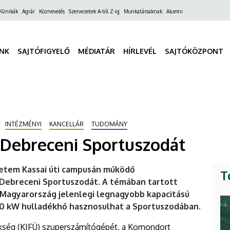
ő
Klinikák
Agrár
Köznevelés
Szervezetek A-tól Z-ig
Munkatársaknak
Alumni
gáció
INK
SAJTÓFIGYELŐ
MÉDIATÁR
HÍRLEVÉL
SAJTÓKÖZPONT
INTÉZMÉNYI
KANCELLÁR
TUDOMÁNY
 Debreceni Sportuszodát
etem Kassai úti campusán működő
T
 Debreceni Sportuszodát. A témában tartott
 Magyarország jelenlegi legnagyobb kapacitású
 kW hulladékhő hasznosulhat a Sportuszodában.
ökség (KIFÜ) szuperszámítógépét, a Komondort