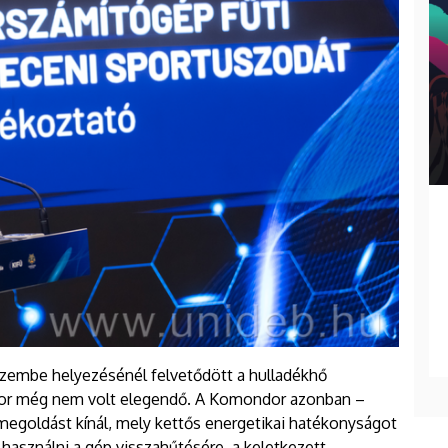
zembe helyezésénél felvetődött a hulladékhő
kkor még nem volt elegendő. A Komondor azonban –
 megoldást kínál, mely kettős energetikai hatékonyságot
használni a gép visszahűtésére, a keletkezett