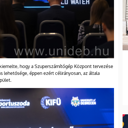
 kiemelte, hogy a Szuperszámítógép Központ tervezése
 lehetősége, éppen ezért célirányosan, az általa
pület.