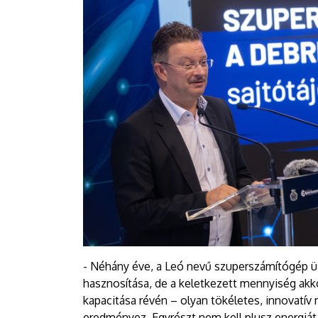
- Néhány éve, a Leó nevű szuperszámítógép ü
hasznosítása, de a keletkezett mennyiség a
kapacitása révén – olyan tökéletes, innovatív
eredményez. Egyrészt nem kell plusz energiát 