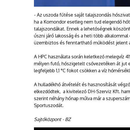
- Az uszoda fűtése saját talajszondás hőszivat
ha a Komondor esetleg nem tud elegendő hőt á
talajszondákat. Ennek a lehetőségnek köszön
úszni járó lakosság és a heti több alkalommal
üzembiztos és fenntartható működést jelent a
A HPC használata során keletkező melegvíz 4
mélyen futó, hőszigetelt csővezetéken át jut
legfeljebb 1,1 °C fokot csökken a víz hőmérsék
A hulladékhő átvételét és hasznosítását végz
elkezdődtek, a kivitelező DH-Szerviz Kft. har
szerint néhány hónap múlva már a szuperszámí
Sportuszodát.
Sajtóközpont - BZ