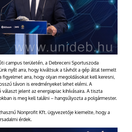
úti campus területén, a Debreceni Sportuszoda
nyílt arra, hogy kiváltsuk a távhőt a gép által termelt
 a figyelmet arra, hogy olyan megoldásokat kell keresni,
osszú távon is eredményeket lehet elérni. A
álaszt jelent az energiapiac kihívásaira. A tiszta
ban is meg kell találni – hangsúlyozta a polgármester.
hasznú Nonprofit Kft. ügyvezetője kiemelte, hogy a
rsadalmi érdek.