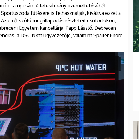
ai úti campusán. A létesítmény üzemeltetéséből
ortuszoda fűtésére is felhasználják, kiváltva ezzel a
 Az erről szóló megállapodás részleteit csütörtökön,
ebreceni Egyetem kancellárja, Papp László, Debrecen
ndrás, a DSC NKft ügyvezetője, valamint Spaller Endre,