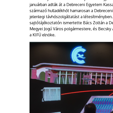
januárban adták át a Debreceni Egyetem Kass
származó hulladékhőt hamarosan a Debreceni Sp
jelenlegi távhőszolgáltatást a létesítményben.
sajtótájékoztatón ismertette Bács Zoltán a D
Megyei Jogú Város polgármestere, és Becsky A
a KIFÜ elnöke.