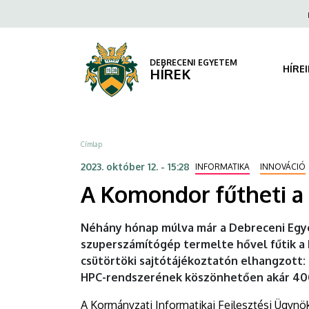
A
Ugrás
Fels
a
navi
Komondor
tartalomra
fűtheti
DEBRECENI EGYETEM
HÍRE
HÍREK
a
Debreceni
Morzsa
Címlap
Sportuszodát
2023. október 12. - 15:28
INFORMATIKA
INNOVÁCIÓ
|
A Komondor fűtheti a
DEBRECENI
Néhány hónap múlva már a Debreceni Egy
EGYETEM
szuperszámítógép termelte hővel fűtik a
csütörtöki sajtótájékoztatón elhangzott:
HPC-rendszerének köszönhetően akár 400
A Kormányzati Informatikai Fejlesztési Ügyn