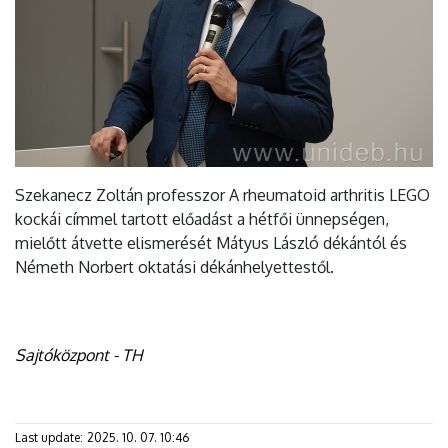
Szekanecz Zoltán professzor A rheumatoid arthritis LEGO
kockái címmel tartott előadást a hétfői ünnepségen,
mielőtt átvette elismerését Mátyus László dékántól és
Németh Norbert oktatási dékánhelyettestől.
Sajtóközpont - TH
Last update:
2025. 10. 07. 10:46