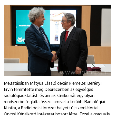
Méltatásában Mátyus László dékán kiemelte: Berényi
Ervin teremtette meg Debrecenben az egységes
radiológiaoktatást, és annak klinikumát egy olyan
rendszerbe foglalta össze, amivel a korábbi Radiológiai
Klinika, a Radiológiai Intézet helyett új szemlélettel
Orvosi Képalkotó Intézetet hozott létre. Ezzel a graduális,