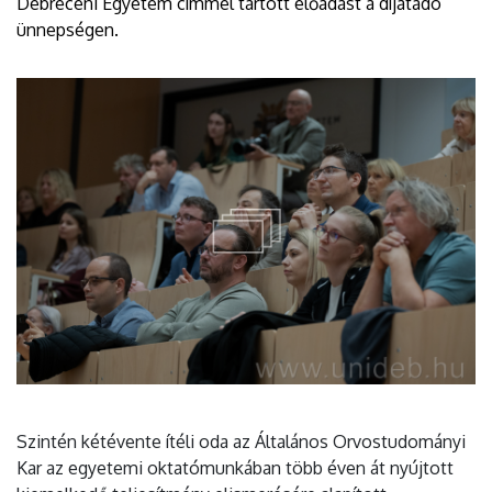
Debreceni Egyetem címmel tartott előadást a díjátadó
ünnepségen.
Szintén kétévente ítéli oda az Általános Orvostudományi
Kar az egyetemi oktatómunkában több éven át nyújtott