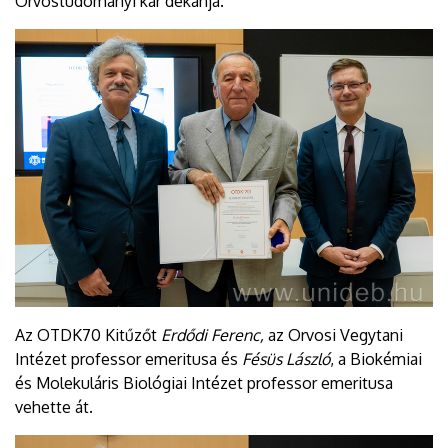
Orvostudományi kar dékánja.
Az OTDK70 Kitűzőt
Erdődi Ferenc,
az Orvosi Vegytani
Intézet professor emeritusa és
Fésüs László
, a Biokémiai
és Molekuláris Biológiai Intézet professor emeritusa
vehette át.