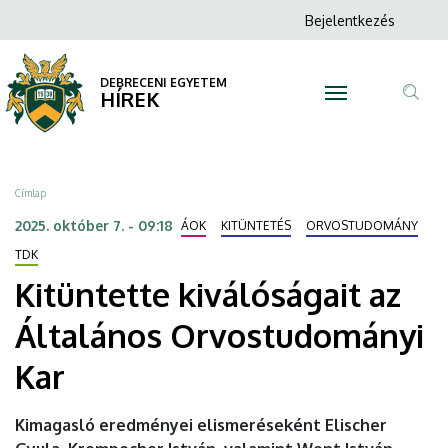
Kitüntette
Ugrás
Anonim
Bejelentkezés
a
N
Felhasználói
kiválóságait
tartalomra
fiók
DEBRECENI EGYETEM
az
HÍREK
menüje
Tar
Általános
ker
Orvostudományi
Morzsa
Címlap
Kar
2025. október 7. - 09:18
ÁOK
KITÜNTETÉS
ORVOSTUDOMÁNY
|
TDK
Kitüntette kiválóságait az
DEBRECENI
Általános Orvostudományi
EGYETEM
Kar
Kimagasló eredményei elismeréseként Elischer