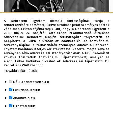
A Debreceni Egyetem kiemelt fontosságúnak tartja a
rendelkezésére bocsátott, illetve birtokába jutott személyes adatok
védelmét. Ezúton tájékoztatjuk Önt, hogy a Debreceni Egyetem a
2018. május 25. napjától kötelezően alkalmazandó Általános
Adatvédelmi Rendelet alapján felülvizsgálta folyamatait és
2026. augusztus 5.
beépítette a GDPR előírásait az adatkezelési és adatvédelmi
Díszdoktorát gyászolja a Debreceni
tevékenységébe. A felhasználók személyes adatait a Debreceni
Egyetem korábban is teljes körültekintéssel kezelte, megfelelve az
Egyetem
érvényben lévő adatkezelési szabályozásoknak. A GDPR előírásait
követve frissítettük Adatvédelmi Tájékoztatónkat, amelyet az
alábbi linkre kattintva olvashat el:
Adatkezelési tájékoztató.
DE
INTÉZMÉNYI
TTK
TUDOMÁNY
Kancellária WAV Központ
További információk
Nélkülözhetetlen sütik
Funkcionális sütik
Analitikai sütik
Hirdetési sütik