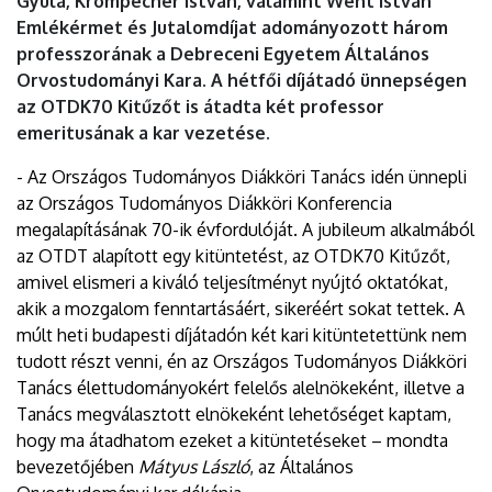
Gyula, Krompecher István, valamint Went István
Emlékérmet és Jutalomdíjat adományozott három
professzorának a Debreceni Egyetem Általános
Orvostudományi Kara. A hétfői díjátadó ünnepségen
az OTDK70 Kitűzőt is átadta két professor
emeritusának a kar vezetése.
- Az Országos Tudományos Diákköri Tanács idén ünnepli
az Országos Tudományos Diákköri Konferencia
megalapításának 70-ik évfordulóját. A jubileum alkalmából
az OTDT alapított egy kitüntetést, az OTDK70 Kitűzőt,
amivel elismeri a kiváló teljesítményt nyújtó oktatókat,
akik a mozgalom fenntartásáért, sikeréért sokat tettek. A
múlt heti budapesti díjátadón két kari kitüntetettünk nem
tudott részt venni, én az Országos Tudományos Diákköri
Tanács élettudományokért felelős alelnökeként, illetve a
Tanács megválasztott elnökeként lehetőséget kaptam,
hogy ma átadhatom ezeket a kitüntetéseket – mondta
bevezetőjében
Mátyus László
, az Általános