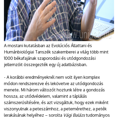
A mostani kutatásban az Evolúciós Állattani és
Humánbiológiai Tanszék szakemberei a világ több mint
1000 békafajának szaporodási és utódgondozási
jellemzőit összegezték egy új adatbázisban.
- A korábbi eredményeknél nem volt ilyen komplex
módon rendszerezve és lekövetve az utódgondozás
menete. Mi három változót hoztunk létre a gondozás
hossza, az utódvédelem, valamint a táplálás
számszerűsítésére, és azt vizsgáltuk, hogy ezek miként
viszonyulnak a peteszámhoz, a petemérethez, a peték
lerakásának helyéhez – sorolta
Vági Balázs
tudományos