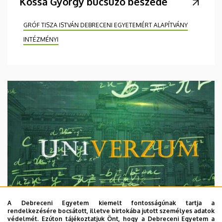
Kossa György búcsúzó beszéde
GRÓF TISZA ISTVÁN DEBRECENI EGYETEMÉRT ALAPÍTVÁNY
INTÉZMÉNYI
A Debreceni Egyetem kiemelt fontosságúnak tartja a
rendelkezésére bocsátott, illetve birtokába jutott személyes adatok
védelmét. Ezúton tájékoztatjuk Önt, hogy a Debreceni Egyetem a