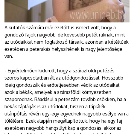
A kutatók számára már ezelőtt is ismert volt, hogy a
gondozó fajok nagyobb, de kevesebb petét raknak, mint
az utódaikkal nem foglalkozó társaik, azonban a kétéltűek
esetében a peterakás helyszínének is nagy jelentősége
van.
- Egyértelműen kiderült, hogy a szárazföldi petézés
szoros kapcsolatban áll az utódgondozással. Hosszabb
ideig gondozzák és erőteljesebben védik az utódaikat
azok a békák, amelyek a szárazföldi környezetben
szaporodnak. Ráadásul a peteszám tovább csökken, ha a
békák táplálják is az utódokat, hiszen a táplálék-
utánpótlás révén egy-egy egyednek nagyobb esélye van a
túlélésre. Ezek alapján megállapítottuk, hogy ha egy faj
esetében nagyobb hangsúlyt kap a gondozás, akkor az