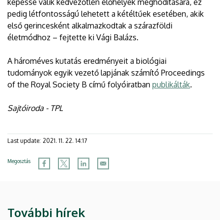
képessé válik kedvezőtlen élőhelyek meghódítására, ez
pedig létfontosságú lehetett a kétéltűek esetében, akik
első gerincesként alkalmazkodtak a szárazföldi
életmódhoz – fejtette ki Vági Balázs.
A hároméves kutatás eredményeit a biológiai
tudományok egyik vezető lapjának számító Proceedings
of the Royal Society B című folyóiratban
publikálták
.
Sajtóiroda - TPL
Last update:
2021. 11. 22. 14:17
Megosztás
További hírek