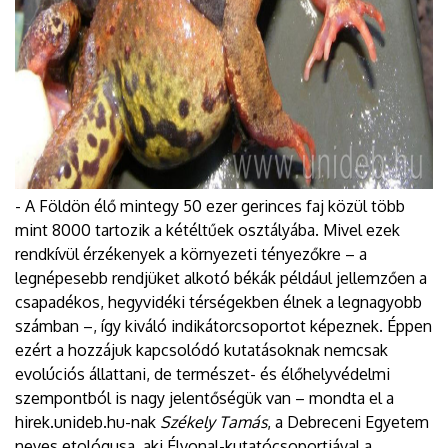
- A Földön élő mintegy 50 ezer gerinces faj közül több
mint 8000 tartozik a kétéltűek osztályába. Mivel ezek
rendkívül érzékenyek a környezeti tényezőkre – a
legnépesebb rendjüket alkotó békák például jellemzően a
csapadékos, hegyvidéki térségekben élnek a legnagyobb
számban –, így kiváló indikátorcsoportot képeznek. Éppen
ezért a hozzájuk kapcsolódó kutatásoknak nemcsak
evolúciós állattani, de természet- és élőhelyvédelmi
szempontból is nagy jelentőségük van – mondta el a
hirek.unideb.hu-nak
Székely Tamás
, a Debreceni Egyetem
neves etológusa, aki Élvonal-kutatócsoportjával a