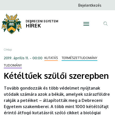
Kétéltűek
Ugrás
Anonim
Bejelentkezés
a
N
Felhasználói
szülői
tartalomra
fiók
DEBRECENI EGYETEM
szerepben
HÍREK
menüje
Tar
|
ker
DEBRECENI
Morzsa
Címlap
EGYETEM
2019. április 11. - 00:00
KUTATÁS
TERMÉSZETTUDOMÁNY
TUDOMÁNY
Kétéltűek szülői szerepben
Tovább gondozzák és több védelmet nyújtanak
utódaik számára azok a békák, amelyek szárazföldre
rakják a petéiket – állapították meg a Debreceni
Egyetem szakemberei. A több mint 1000 kétéltűfajt
érintő átfogó kutatásról szóló cikket a biológiai