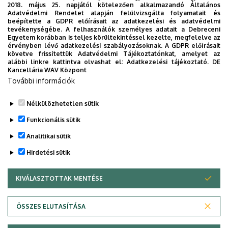
2018. május 25. napjától kötelezően alkalmazandó Általános
Adatvédelmi Rendelet alapján felülvizsgálta folyamatait és
2026. augusztus 7.
beépítette a GDPR előírásait az adatkezelési és adatvédelmi
Univerzum: A Debreceni Egyetem
tevékenységébe. A felhasználók személyes adatait a Debreceni
Egyetem korábban is teljes körültekintéssel kezelte, megfelelve az
titkos receptjei
érvényben lévő adatkezelési szabályozásoknak. A GDPR előírásait
követve frissítettük Adatvédelmi Tájékoztatónkat, amelyet az
alábbi linkre kattintva olvashat el:
Adatkezelési tájékoztató.
DE
KUTATÁS
TUDOMÁNY
Kancellária WAV Központ
További információk
Nélkülözhetetlen sütik
Funkcionális sütik
Analitikai sütik
Hirdetési sütik
KIVÁLASZTOTTAK MENTÉSE
WITHDRAW CONSENT
DEBRECENI EGYETEM
ÖSSZES ELUTASÍTÁSA
Adatvédelem
Adatvédelem