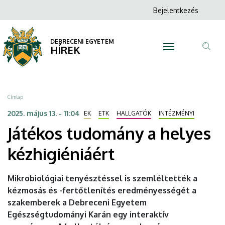
Játékos
Ugrás
Anonim
Bejelentkezés
a
N
Felhasználói
tudomány
tartalomra
fiók
DEBRECENI EGYETEM
a
HÍREK
menüje
Tar
helyes
ker
kézhigiéniáért
Morzsa
Címlap
|
2025. május 13. - 11:04
EK
ETK
HALLGATÓK
INTÉZMÉNYI
Játékos tudomány a helyes
DEBRECENI
kézhigiéniáért
EGYETEM
Mikrobiológiai tenyésztéssel is szemléltették a
kézmosás és -fertőtlenítés eredményességét a
szakemberek a Debreceni Egyetem
Egészségtudományi Karán egy interaktív