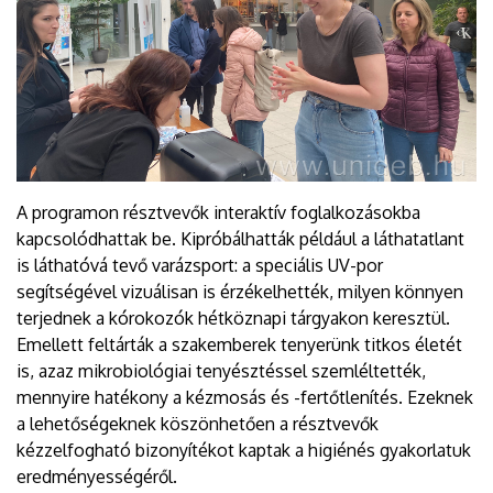
A programon résztvevők interaktív foglalkozásokba
kapcsolódhattak be. Kipróbálhatták például a láthatatlant
is láthatóvá tevő varázsport: a speciális UV-por
segítségével vizuálisan is érzékelhették, milyen könnyen
terjednek a kórokozók hétköznapi tárgyakon keresztül.
Emellett feltárták a szakemberek tenyerünk titkos életét
is, azaz mikrobiológiai tenyésztéssel szemléltették,
mennyire hatékony a kézmosás és -fertőtlenítés. Ezeknek
a lehetőségeknek köszönhetően a résztvevők
kézzelfogható bizonyítékot kaptak a higiénés gyakorlatuk
eredményességéről.