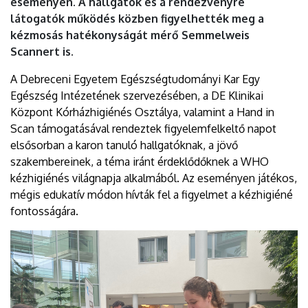
eseményen. A hallgatók és a rendezvényre
látogatók működés közben figyelhették meg a
kézmosás hatékonyságát mérő Semmelweis
Scannert is.
A Debreceni Egyetem Egészségtudományi Kar Egy
Egészség Intézetének szervezésében, a DE Klinikai
Központ Kórházhigiénés Osztálya, valamint a Hand in
Scan támogatásával rendeztek figyelemfelkeltő napot
elsősorban a karon tanuló hallgatóknak, a jövő
szakembereinek, a téma iránt érdeklődőknek a WHO
kézhigiénés világnapja alkalmából. Az eseményen játékos,
mégis edukatív módon hívták fel a figyelmet a kézhigiéné
fontosságára.