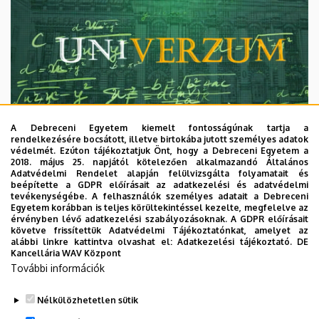
A Debreceni Egyetem kiemelt fontosságúnak tartja a
rendelkezésére bocsátott, illetve birtokába jutott személyes adatok
védelmét. Ezúton tájékoztatjuk Önt, hogy a Debreceni Egyetem a
2018. május 25. napjától kötelezően alkalmazandó Általános
Adatvédelmi Rendelet alapján felülvizsgálta folyamatait és
2026. augusztus 7.
beépítette a GDPR előírásait az adatkezelési és adatvédelmi
Univerzum: A Debreceni Egyetem
tevékenységébe. A felhasználók személyes adatait a Debreceni
Egyetem korábban is teljes körültekintéssel kezelte, megfelelve az
titkos receptjei
érvényben lévő adatkezelési szabályozásoknak. A GDPR előírásait
követve frissítettük Adatvédelmi Tájékoztatónkat, amelyet az
alábbi linkre kattintva olvashat el:
Adatkezelési tájékoztató.
DE
KUTATÁS
TUDOMÁNY
Kancellária WAV Központ
További információk
Nélkülözhetetlen sütik