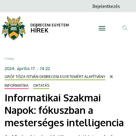
Informatikai
Ugrás
Anonim
Bejelentkezés
a
N
Felhasználói
Szakmai
tartalomra
fiók
DEBRECENI EGYETEM
Napok:
HÍREK
menüje
Tar
fókuszban
ker
a
Morzsa
Címlap
mesterséges
2024. április 17. - 14:22
GRÓF TISZA ISTVÁN DEBRECENI EGYETEMÉRT ALAPÍTVÁNY
IK
intelligencia
INFORMATIKA
OKTATÁS
|
Informatikai Szakmai
DEBRECENI
Napok: fókuszban a
EGYETEM
mesterséges intelligencia