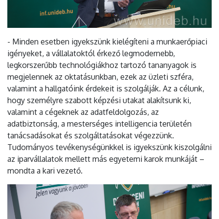
- Minden esetben igyekszünk kielégíteni a munkaerőpiaci
igényeket, a vállalatoktól érkező legmodernebb,
legkorszerűbb technológiákhoz tartozó tananyagok is
megjelennek az oktatásunkban, ezek az üzleti szféra,
valamint a hallgatóink érdekeit is szolgálják. Az a célunk,
hogy személyre szabott képzési utakat alakítsunk ki,
valamint a cégeknek az adatfeldolgozás, az
adatbiztonság, a mesterséges intelligencia területén
tanácsadásokat és szolgáltatásokat végezzünk.
Tudományos tevékenységünkkel is igyekszünk kiszolgálni
az iparvállalatok mellett más egyetemi karok munkáját –
mondta a kari vezető.