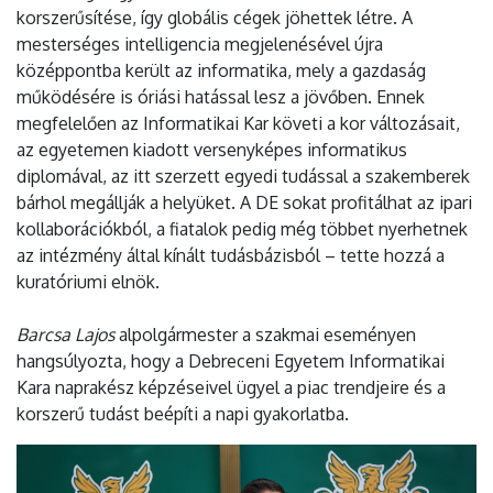
korszerűsítése, így globális cégek jöhettek létre. A
mesterséges intelligencia megjelenésével újra
középpontba került az informatika, mely a gazdaság
működésére is óriási hatással lesz a jövőben. Ennek
megfelelően az Informatikai Kar követi a kor változásait,
az egyetemen kiadott versenyképes informatikus
diplomával, az itt szerzett egyedi tudással a szakemberek
bárhol megállják a helyüket. A DE sokat profitálhat az ipari
kollaborációkból, a fiatalok pedig még többet nyerhetnek
az intézmény által kínált tudásbázisból – tette hozzá a
kuratóriumi elnök.
Barcsa Lajos
alpolgármester a szakmai eseményen
hangsúlyozta, hogy a Debreceni Egyetem Informatikai
Kara naprakész képzéseivel ügyel a piac trendjeire és a
korszerű tudást beépíti a napi gyakorlatba.