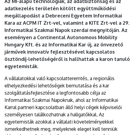
Az MI-alapú technológiák, az adatbiztonság és az
adatkezelés területén kötött együttműködési
megállapodást a Debreceni Egyetem Informatikai
Kara az ACPM IT Zrt-vel, valamint a KITE Zrt-vel a 29.
Informatikai Szakmai Napok szerdai megnyitóján. Az
eseményen a Continental Autonomous Mobility
Hungary Kft. és az Informatikai Kar új, az önvezető
járművek innovatív fejlesztésével kapcsolatos
ösztöndíj-lehetőségéről is hallhattak a karon tanuló
egyetemisták.
A vállalatokkal való kapcsolatteremtés, a regionális
elhelyezkedési lehetőségek bemutatása és a kar
szolgáltatásfejlesztése a legfontosabb célja az
Informatikai Szakmai Napoknak, ahol az Informatikai
Karral partneri kapcsolatban álló helyi cégek képviselői
személyesen találkozhatnak a hallgatókkal. Az
egyetemisták azokkal a vállalati követelményekkel
ismerkedhetnek meg, melyeknek eleget kell tenniük