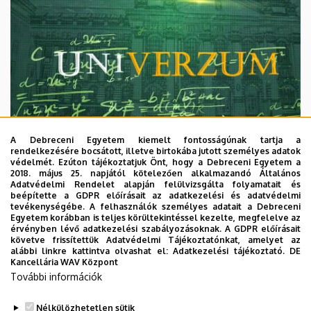
A Debreceni Egyetem kiemelt fontosságúnak tartja a
rendelkezésére bocsátott, illetve birtokába jutott személyes adatok
védelmét. Ezúton tájékoztatjuk Önt, hogy a Debreceni Egyetem a
2018. május 25. napjától kötelezően alkalmazandó Általános
Adatvédelmi Rendelet alapján felülvizsgálta folyamatait és
2026. augusztus 7.
beépítette a GDPR előírásait az adatkezelési és adatvédelmi
Univerzum: A Debreceni Egyetem
tevékenységébe. A felhasználók személyes adatait a Debreceni
Egyetem korábban is teljes körültekintéssel kezelte, megfelelve az
titkos receptjei
érvényben lévő adatkezelési szabályozásoknak. A GDPR előírásait
követve frissítettük Adatvédelmi Tájékoztatónkat, amelyet az
alábbi linkre kattintva olvashat el:
Adatkezelési tájékoztató.
DE
KUTATÁS
TUDOMÁNY
Kancellária WAV Központ
További információk
Nélkülözhetetlen sütik