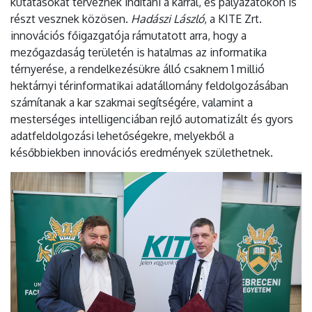
kutatásokat terveznek indítani a karral, és pályázatokon is
részt vesznek közösen.
Hadászi László
, a KITE Zrt.
innovációs főigazgatója rámutatott arra, hogy a
mezőgazdaság területén is hatalmas az informatika
térnyerése, a rendelkezésükre álló csaknem 1 millió
hektárnyi térinformatikai adatállomány feldolgozásában
számítanak a kar szakmai segítségére, valamint a
mesterséges intelligenciában rejlő automatizált és gyors
adatfeldolgozási lehetőségekre, melyekből a
későbbiekben innovációs eredmények születhetnek.