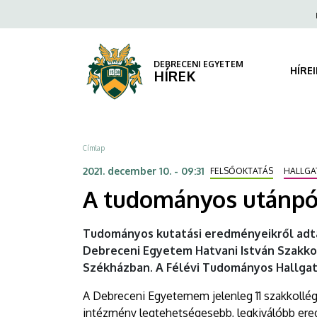
A
Ugrás
Fels
a
navi
tudományos
tartalomra
utánpótlás
DEBRECENI EGYETEM
HÍRE
HÍREK
bázisa
|
Morzsa
Címlap
DEBRECENI
2021. december 10. - 09:31
FELSŐOKTATÁS
HALLGA
EGYETEM
A tudományos utánpót
Tudományos kutatási eredményeikről adt
Debreceni Egyetem Hatvani István Szakko
Székházban. A Félévi Tudományos Hallgató
A Debreceni Egyetemem jelenleg 11 szakkollé
intézmény legtehetségesebb, legkiválóbb ered