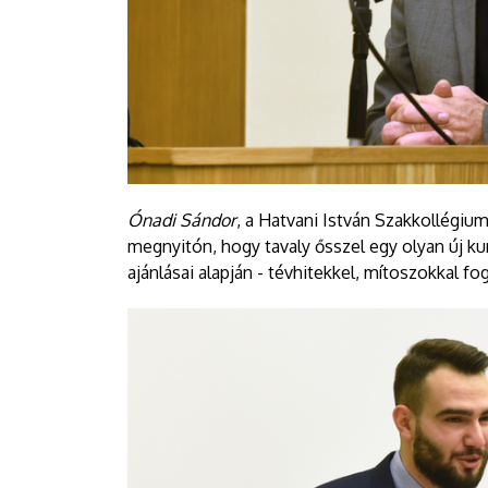
Ónadi Sándor
, a Hatvani István Szakkollégiu
megnyitón, hogy tavaly ősszel egy olyan új ku
ajánlásai alapján - tévhitekkel, mítoszokkal f