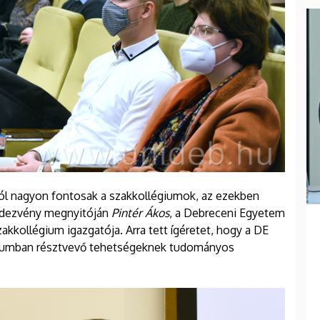
l nagyon fontosak a szakkollégiumok, az ezekben
endezvény megnyitóján
Pintér Ákos
, a Debreceni Egyetem
zakkollégium igazgatója. Arra tett ígéretet, hogy a DE
giumban résztvevő tehetségeknek tudományos