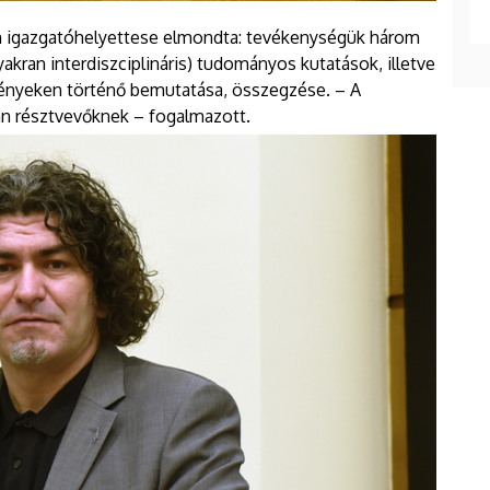
um igazgatóhelyettese elmondta: tevékenységük három
yakran interdiszciplináris) tudományos kutatások, illetve
vényeken történő bemutatása, összegzése. – A
an résztvevőknek – fogalmazott.