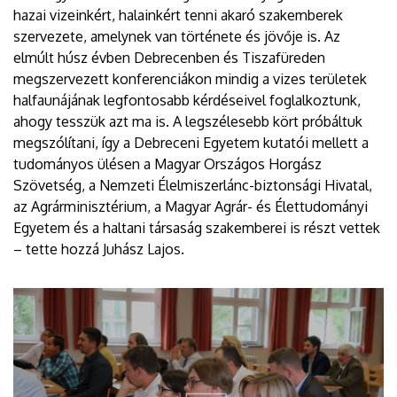
hazai vizeinkért, halainkért tenni akaró szakemberek
szervezete, amelynek van története és jövője is. Az
elmúlt húsz évben Debrecenben és Tiszafüreden
megszervezett konferenciákon mindig a vizes területek
halfaunájának legfontosabb kérdéseivel foglalkoztunk,
ahogy tesszük azt ma is. A legszélesebb kört próbáltuk
megszólítani, így a Debreceni Egyetem kutatói mellett a
tudományos ülésen a Magyar Országos Horgász
Szövetség, a Nemzeti Élelmiszerlánc-biztonsági Hivatal,
az Agrárminisztérium, a Magyar Agrár- és Élettudományi
Egyetem és a haltani társaság szakemberei is részt vettek
– tette hozzá Juhász Lajos.