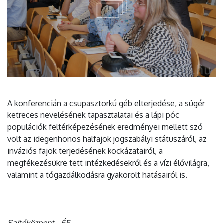
A konferencián a csupasztorkú géb elterjedése, a sügér
ketreces nevelésének tapasztalatai és a lápi póc
populációk feltérképezésének eredményei mellett szó
volt az idegenhonos halfajok jogszabályi státuszáról, az
inváziós fajok terjedésének kockázatairól, a
megfékezésükre tett intézkedésekről és a vízi élővilágra,
valamint a tógazdálkodásra gyakorolt hatásairól is.
Sajtóközpont - ÉE