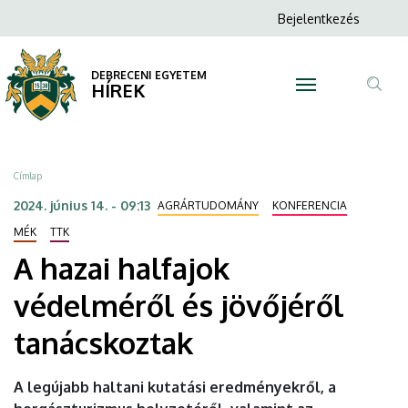
A
Ugrás
Anonim
Bejelentkezés
a
N
Felhasználói
hazai
tartalomra
fiók
DEBRECENI EGYETEM
halfajok
HÍREK
menüje
Tar
védelméről
ker
és
Morzsa
Címlap
jövőjéről
2024. június 14. - 09:13
AGRÁRTUDOMÁNY
KONFERENCIA
tanácskoztak
MÉK
TTK
A hazai halfajok
|
védelméről és jövőjéről
DEBRECENI
tanácskoztak
EGYETEM
A legújabb haltani kutatási eredményekről, a