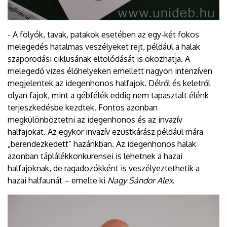
- A folyók, tavak, patakok esetében az egy-két fokos
melegedés hatalmas veszélyeket rejt, például a halak
szaporodási ciklusának eltolódását is okozhatja. A
melegedő vizes élőhelyeken emellett nagyon intenzíven
megjelentek az idegenhonos halfajok. Délről és keletről
olyan fajok, mint a gébfélék eddig nem tapasztalt élénk
terjeszkedésbe kezdtek. Fontos azonban
megkülönböztetni az idegenhonos és az invazív
halfajokat. Az egykor invazív ezüstkárász például mára
„berendezkedett” hazánkban. Az idegenhonos halak
azonban táplálékkonkurensei is lehetnek a hazai
halfajoknak, de ragadozókként is veszélyeztethetik a
hazai halfaunát – emelte ki
Nagy Sándor Alex
.