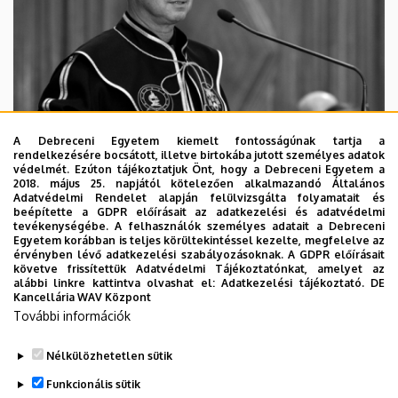
A Debreceni Egyetem kiemelt fontosságúnak tartja a
rendelkezésére bocsátott, illetve birtokába jutott személyes adatok
védelmét. Ezúton tájékoztatjuk Önt, hogy a Debreceni Egyetem a
2018. május 25. napjától kötelezően alkalmazandó Általános
Adatvédelmi Rendelet alapján felülvizsgálta folyamatait és
2026. augusztus 5.
beépítette a GDPR előírásait az adatkezelési és adatvédelmi
Díszdoktorát gyászolja a Debreceni
tevékenységébe. A felhasználók személyes adatait a Debreceni
Egyetem korábban is teljes körültekintéssel kezelte, megfelelve az
Egyetem
érvényben lévő adatkezelési szabályozásoknak. A GDPR előírásait
követve frissítettük Adatvédelmi Tájékoztatónkat, amelyet az
alábbi linkre kattintva olvashat el:
Adatkezelési tájékoztató.
DE
INTÉZMÉNYI
TTK
TUDOMÁNY
Kancellária WAV Központ
További információk
Nélkülözhetetlen sütik
Funkcionális sütik