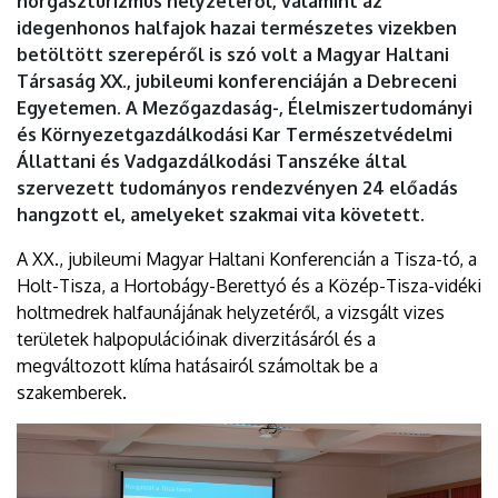
horgászturizmus helyzetéről, valamint az
idegenhonos halfajok hazai természetes vizekben
betöltött szerepéről is szó volt a Magyar Haltani
Társaság XX., jubileumi konferenciáján a Debreceni
Egyetemen. A Mezőgazdaság-, Élelmiszertudományi
és Környezetgazdálkodási Kar Természetvédelmi
Állattani és Vadgazdálkodási Tanszéke által
szervezett tudományos rendezvényen 24 előadás
hangzott el, amelyeket szakmai vita követett.
A XX., jubileumi Magyar Haltani Konferencián a Tisza-tó, a
Holt-Tisza, a Hortobágy-Berettyó és a Közép-Tisza-vidéki
holtmedrek halfaunájának helyzetéről, a vizsgált vizes
területek halpopulációinak diverzitásáról és a
megváltozott klíma hatásairól számoltak be a
szakemberek.