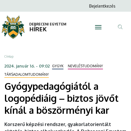
Gyógypedagógiától
Ugrás
Anonim
Bejelentkezés
a
N
Felhasználói
a
tartalomra
fiók
DEBRECENI EGYETEM
logopédiáig
HÍREK
menüje
Tar
–
ker
biztos
Morzsa
Címlap
jövőt
2024. január 16. - 09:02
GYGYK
NEVELÉSTUDOMÁNY
kínál
TÁRSADALOMTUDOMÁNY
Gyógypedagógiától a
a
logopédiáig – biztos jövőt
böszörményi
kínál a böszörményi kar
kar
|
Korszerű képzési rendszer, gyakorlatorientált