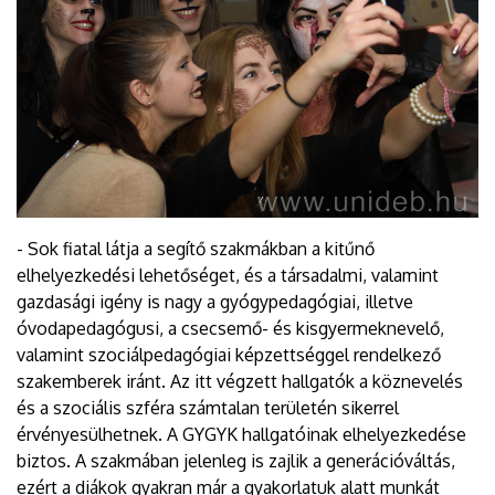
- Sok fiatal látja a segítő szakmákban a kitűnő
elhelyezkedési lehetőséget, és a társadalmi, valamint
gazdasági igény is nagy a gyógypedagógiai, illetve
óvodapedagógusi, a csecsemő- és kisgyermeknevelő,
valamint szociálpedagógiai képzettséggel rendelkező
szakemberek iránt. Az itt végzett hallgatók a köznevelés
és a szociális szféra számtalan területén sikerrel
érvényesülhetnek. A GYGYK hallgatóinak elhelyezkedése
biztos. A szakmában jelenleg is zajlik a generációváltás,
ezért a diákok gyakran már a gyakorlatuk alatt munkát