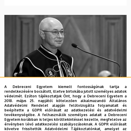
A Debreceni Egyetem kiemelt fontosságúnak tartja a
rendelkezésére bocsátott, illetve birtokába jutott személyes adatok
védelmét. Ezúton tájékoztatjuk Önt, hogy a Debreceni Egyetem a
2018. május 25. napjától kötelezően alkalmazandó Általános
Adatvédelmi Rendelet alapján felülvizsgálta folyamatait és
2026. augusztus 5.
beépítette a GDPR előírásait az adatkezelési és adatvédelmi
Díszdoktorát gyászolja a Debreceni
tevékenységébe. A felhasználók személyes adatait a Debreceni
Egyetem korábban is teljes körültekintéssel kezelte, megfelelve az
Egyetem
érvényben lévő adatkezelési szabályozásoknak. A GDPR előírásait
követve frissítettük Adatvédelmi Tájékoztatónkat, amelyet az