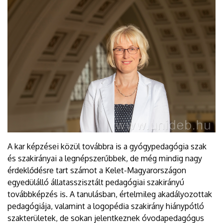
A kar képzései közül továbbra is a gyógypedagógia szak
és szakirányai a legnépszerűbbek, de még mindig nagy
érdeklődésre tart számot a Kelet-Magyarországon
egyedülálló állatasszisztált pedagógiai szakirányú
továbbképzés is. A tanulásban, értelmileg akadályozottak
pedagógiája, valamint a logopédia szakirány hiánypótló
szakterületek, de sokan jelentkeznek óvodapedagógus