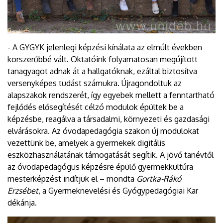
- A GYGYK jelenlegi képzési kínálata az elmúlt években
korszerűbbé vált. Oktatóink folyamatosan megújított
tanagyagot adnak át a hallgatóknak, ezáltal biztosítva
versenyképes tudást számukra. Újragondoltuk az
alapszakok rendszerét, így egyebek mellett a fenntartható
fejlődés elősegítését célzó modulok épültek be a
képzésbe, reagálva a társadalmi, környezeti és gazdasági
elvárásokra. Az óvodapedagógia szakon új modulokat
vezettünk be, amelyek a gyermekek digitális
eszközhasználatának támogatását segítik. A jövő tanévtől
az óvodapedagógus képzésre épülő gyermekkultúra
mesterképzést indítjuk el – mondta
Gortka-Rákó
Erzsébet
, a Gyermeknevelési és Gyógypedagógiai Kar
dékánja.