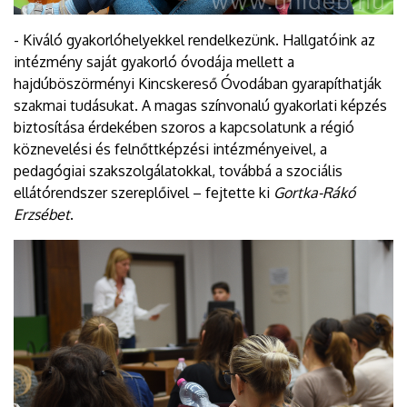
- Kiváló gyakorlóhelyekkel rendelkezünk. Hallgatóink az
intézmény saját gyakorló óvodája mellett a
hajdúböszörményi Kincskereső Óvodában gyarapíthatják
szakmai tudásukat. A magas színvonalú gyakorlati képzés
biztosítása érdekében szoros a kapcsolatunk a régió
köznevelési és felnőttképzési intézményeivel, a
pedagógiai szakszolgálatokkal, továbbá a szociális
ellátórendszer szereplőivel – fejtette ki
Gortka-Rákó
Erzsébet
.