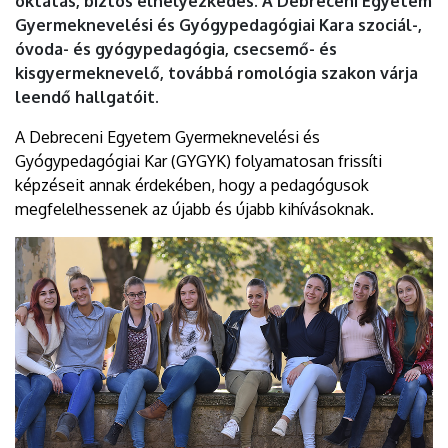
oktatás, biztos elhelyezkedés. A Debreceni Egyetem
DEBRECENI
Gyermeknevelési és Gyógypedagógiai Kara szociál-,
óvoda- és gyógypedagógia, csecsemő- és
EGYETEM
kisgyermeknevelő, továbbá romológia szakon várja
leendő hallgatóit.
A Debreceni Egyetem Gyermeknevelési és
Gyógypedagógiai Kar (GYGYK) folyamatosan frissíti
képzéseit annak érdekében, hogy a pedagógusok
megfelelhessenek az újabb és újabb kihívásoknak.