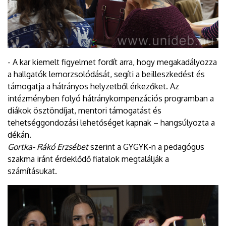
- A kar kiemelt figyelmet fordít arra, hogy megakadályozza
a hallgatók lemorzsolódását, segíti a beilleszkedést és
támogatja a hátrányos helyzetből érkezőket. Az
intézményben folyó hátránykompenzációs programban a
diákok ösztöndíjat, mentori támogatást és
tehetséggondozási lehetőséget kapnak – hangsúlyozta a
dékán.
Gortka- Rákó Erzsébet
szerint a GYGYK-n a pedagógus
szakma iránt érdeklődő fiatalok megtalálják a
számításukat.