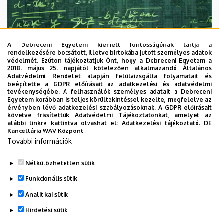
A Debreceni Egyetem kiemelt fontosságúnak tartja a
rendelkezésére bocsátott, illetve birtokába jutott személyes adatok
védelmét. Ezúton tájékoztatjuk Önt, hogy a Debreceni Egyetem a
2018. május 25. napjától kötelezően alkalmazandó Általános
Adatvédelmi Rendelet alapján felülvizsgálta folyamatait és
2026. augusztus 7.
beépítette a GDPR előírásait az adatkezelési és adatvédelmi
Univerzum: A Debreceni Egyetem
tevékenységébe. A felhasználók személyes adatait a Debreceni
Egyetem korábban is teljes körültekintéssel kezelte, megfelelve az
titkos receptjei
érvényben lévő adatkezelési szabályozásoknak. A GDPR előírásait
követve frissítettük Adatvédelmi Tájékoztatónkat, amelyet az
alábbi linkre kattintva olvashat el:
Adatkezelési tájékoztató.
DE
KUTATÁS
TUDOMÁNY
Kancellária WAV Központ
További információk
Nélkülözhetetlen sütik
Funkcionális sütik
Analitikai sütik
Hirdetési sütik