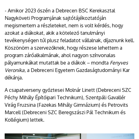
- Amikor 2023 őszén a Debrecen BSC Kerekasztal
Nagyköveti Programjának sajtótájékoztatóján
megismertem a részleteket, nem is volt kérdés, hogy
azokat a diákokat, akik a kötelező tanulmányi
tevékenységen túl plusz feladatot vállalnak, díjaznunk kell.
Köszönöm a szervezőknek, hogy részese lehettem a
program záróalkalmának, ahol nagyon színvonalas
pályamunkákat mutattak be a diákok – mondta
Fenyves
Veronika
, a Debreceni Egyetem Gazdaságtudományi Kar
dékánja.
A csapatverseny győztesei Molnár Linett (Debreceni SZC
Péchy Mihály Építőipari Technikum), Szentpáli Gavallér
Virág Fruzsina (Fazekas Mihály Gimnázium) és Petrovits
Marcell (Debreceni SZC Beregszászi Pál Technikum és
Kollégium) lettek.