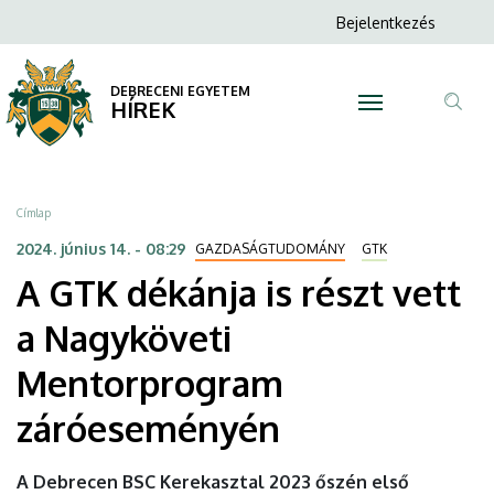
A
Ugrás
Anonim
Bejelentkezés
a
N
Felhasználói
GTK
tartalomra
fiók
DEBRECENI EGYETEM
dékánja
HÍREK
menüje
Tar
is
ker
részt
Morzsa
Címlap
vett
2024. június 14. - 08:29
GAZDASÁGTUDOMÁNY
GTK
A GTK dékánja is részt vett
a
a Nagyköveti
Nagyköveti
Mentorprogram
Mentorprogram
záróeseményén
záróeseményén
|
A Debrecen BSC Kerekasztal 2023 őszén első