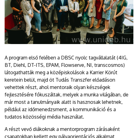
A program első felében a DBSC nyolc tagvállalatát (4IG,
BT, Diehl, DT-ITS, EPAM, Flowserve, NI, transcosmos)
látogathatták meg a középiskolások a Karrier Körút
keretein belül, majd öt Tudás Transzfer előadáson
vehettek részt, ahol mentoraik olyan készségek
fejlesztésére fókuszáltak, melyek a munka világában, de
már most a tanulmányaik alatt is hasznosak lehetnek,
például az időmenedzsment, a kommunikáció és a
tudatos közösségi média használat.
A részt vevő diákoknak a mentorprogram zárásaként
csapatokban kellett egy pályaorientációs alkalmat