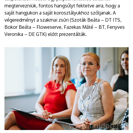
megtervezniük, fontos hangsúlyt fektetve arra, hogy a
saját hangjukon a saját korosztályukhoz szóljanak. A
végeredményt a szakmai zsűri (Szoták Beáta – DT ITS,
Bokor Beáta – Floweserve, Fazekas Máté – BT, Fenyves
Veronika – DE GTK) előtt prezentálták.