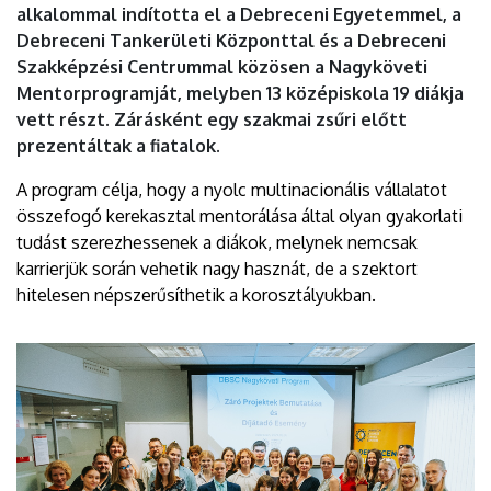
alkalommal indította el a Debreceni Egyetemmel, a
DEBRECENI
Debreceni Tankerületi Központtal és a Debreceni
EGYETEM
Szakképzési Centrummal közösen a Nagyköveti
Mentorprogramját, melyben 13 középiskola 19 diákja
vett részt. Zárásként egy szakmai zsűri előtt
prezentáltak a fiatalok.
A program célja, hogy a nyolc multinacionális vállalatot
összefogó kerekasztal mentorálása által olyan gyakorlati
tudást szerezhessenek a diákok, melynek nemcsak
karrierjük során vehetik nagy hasznát, de a szektort
hitelesen népszerűsíthetik a korosztályukban.