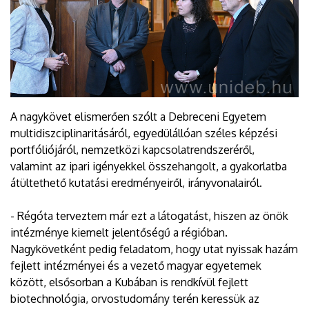
A nagykövet elismerően szólt a Debreceni Egyetem
multidiszciplinaritásáról, egyedülállóan széles képzési
portfóliójáról, nemzetközi kapcsolatrendszeréről,
valamint az ipari igényekkel összehangolt, a gyakorlatba
átültethető kutatási eredményeiről, irányvonalairól.
- Régóta terveztem már ezt a látogatást, hiszen az önök
intézménye kiemelt jelentőségű a régióban.
Nagykövetként pedig feladatom, hogy utat nyissak hazám
fejlett intézményei és a vezető magyar egyetemek
között, elsősorban a Kubában is rendkívül fejlett
biotechnológia, orvostudomány terén keressük az