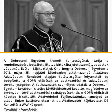
A Debreceni Egyetem kiemelt fontosságúnak tartja a
rendelkezésére bocsátott, illetve birtokába jutott személyes adatok
védelmét. Ezúton tájékoztatjuk Önt, hogy a Debreceni Egyetem a
2018. május 25. napjától kötelezően alkalmazandó Általános
Adatvédelmi Rendelet alapján felülvizsgálta folyamatait és
2026. augusztus 5.
beépítette a GDPR előírásait az adatkezelési és adatvédelmi
Díszdoktorát gyászolja a Debreceni
tevékenységébe. A felhasználók személyes adatait a Debreceni
Egyetem korábban is teljes körültekintéssel kezelte, megfelelve az
Egyetem
érvényben lévő adatkezelési szabályozásoknak. A GDPR előírásait
követve frissítettük Adatvédelmi Tájékoztatónkat, amelyet az
alábbi linkre kattintva olvashat el:
Adatkezelési tájékoztató.
DE
INTÉZMÉNYI
TTK
TUDOMÁNY
Kancellária WAV Központ
További információk