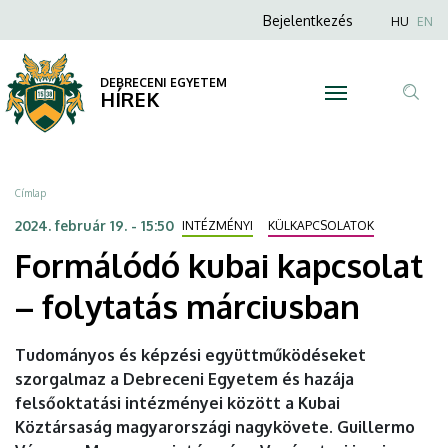
Formálódó
Ugrás
Anonim
Nyel
Bejelentkezés
HU
EN
a
Felhasználói
kubai
tartalomra
fiók
DEBRECENI EGYETEM
kapcsolat
HÍREK
menüje
Tar
–
ker
folytatás
Morzsa
Címlap
márciusban
2024. február 19. - 15:50
INTÉZMÉNYI
KÜLKAPCSOLATOK
Formálódó kubai kapcsolat
|
– folytatás márciusban
DEBRECENI
EGYETEM
Tudományos és képzési együttműködéseket
szorgalmaz a Debreceni Egyetem és hazája
felsőoktatási intézményei között a Kubai
Köztársaság magyarországi nagykövete. Guillermo