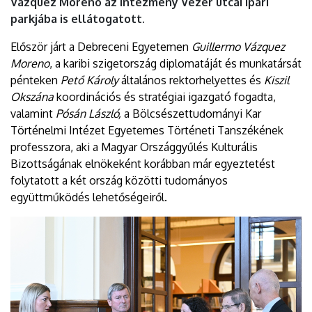
Vázquez Moreno az intézmény Vezér utcai ipari
parkjába is ellátogatott.
Először járt a Debreceni Egyetemen
Guillermo Vázquez
Moreno
, a karibi szigetország diplomatáját és munkatársát
pénteken
Pető Károly
általános rektorhelyettes és
Kiszil
Okszána
koordinációs és stratégiai igazgató fogadta,
valamint
Pósán László,
a Bölcsészettudományi Kar
Történelmi Intézet Egyetemes Történeti Tanszékének
professzora, aki a Magyar Országgyűlés Kulturális
Bizottságának elnökeként korábban már egyeztetést
folytatott a két ország közötti tudományos
együttműködés lehetőségeiről.