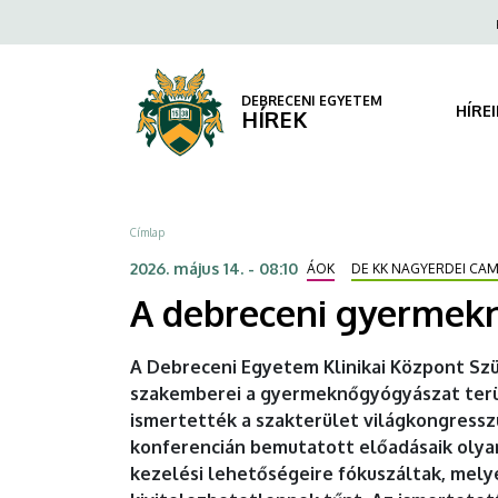
A
Ugrás
Fels
a
navi
debreceni
tartalomra
gyermeknőgyógyászat
DEBRECENI EGYETEM
HÍRE
HÍREK
sikere
a
Morzsa
Címlap
világkongresszuson
2026. május 14. - 08:10
ÁOK
DE KK NAGYERDEI CA
|
A debreceni gyermekn
DEBRECENI
A Debreceni Egyetem Klinikai Központ Szü
EGYETEM
szakemberei a gyermeknőgyógyászat terü
ismertették a szakterület világkongress
konferencián bemutatott előadásaik olya
kezelési lehetőségeire fókuszáltak, mel