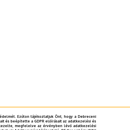
édelmét. Ezúton tájékoztatjuk Önt, hogy a Debreceni
it és beépítette a GDPR előírásait az adatkezelési és
kezelte, megfelelve az érvényben lévő adatkezelési