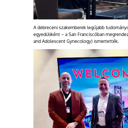
A debreceni szakemberek legújabb tudományo
egyedüliként – a San Franciscóban megrendez
and Adolescent Gynecology) ismertették.