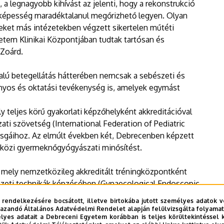
, a legnagyobb kihívást az jelenti, hogy a rekonstrukció
 képesség maradéktalanul megőrizhető legyen. Olyan
eket más intézetekben végzett sikertelen műtéti
tem Klinikai Központjában tudtak tartósan és
 Zoárd.
nalú betegellátás hátterében nemcsak a sebészeti és
ányos és oktatási tevékenység is, amelyek egymást
 teljes körű gyakorlati képzőhelyként akkreditációval
i szövetség (International Federation of Pediatric
izsgáihoz. Az elmúlt években két, Debrecenben képzett
tközi gyermeknőgyógyászati minősítést.
, mely nemzetközileg akkreditált tréningközpontként
eti technikák képzésében (Gynaecological Endoscopic
eni műhely a minimálisan invazív nőgyógyászati
 rendelkezésére bocsátott, illetve birtokába jutott személyes adatok v
évé vált.
azandó Általános Adatvédelmi Rendelet alapján felülvizsgálta folyamata
yes adatait a Debreceni Egyetem korábban is teljes körültekintéssel 