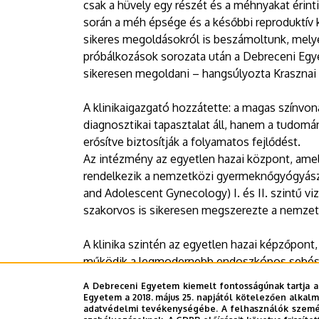
csak a hüvely egy részét és a méhnyakat érinti
során a méh épsége és a későbbi reproduktív
sikeres megoldásokról is beszámoltunk, mely
próbálkozások sorozata után a Debreceni Egye
sikeresen megoldani – hangsúlyozta Krasznai
A klinikaigazgató hozzátette: a magas színvo
diagnosztikai tapasztalat áll, hanem a tudom
erősítve biztosítják a folyamatos fejlődést.
Az intézmény az egyetlen hazai központ, amely
rendelkezik a nemzetközi gyermeknőgyógyászat
and Adolescent Gynecology) I. és II. szintű v
szakorvos is sikeresen megszerezte a nemze
A klinika szintén az egyetlen hazai képzőpont
működik a legmodernebb endoszkópos sebész
Surgical Education and Assessment). A debrec
A Debreceni Egyetem kiemelt fontosságúnak tartja a
sebészet egyik meghatározó hazai oktatóhely
Egyetem a 2018. május 25. napjától kötelezően alkalm
adatvédelmi tevékenységébe. A felhasználók személ