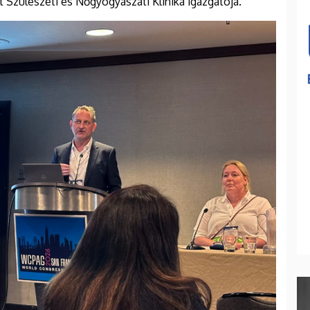
 Szülészeti és Nőgyógyászati Klinika igazgatója.