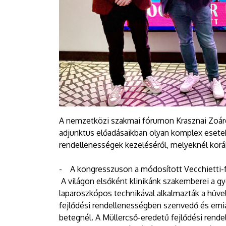
A nemzetközi szakmai fórumon Krasznai Zoárd
adjunktus előadásaikban olyan komplex esetek
rendellenességek kezeléséről, melyeknél korá
- A kongresszuson a módosított Vecchietti-f
A világon elsőként klinikánk szakemberei a 
laparoszkópos technikával alkalmazták a hüvel
fejlődési rendellenességben szenvedő és emia
betegnél. A Müllercső-eredetű fejlődési rende