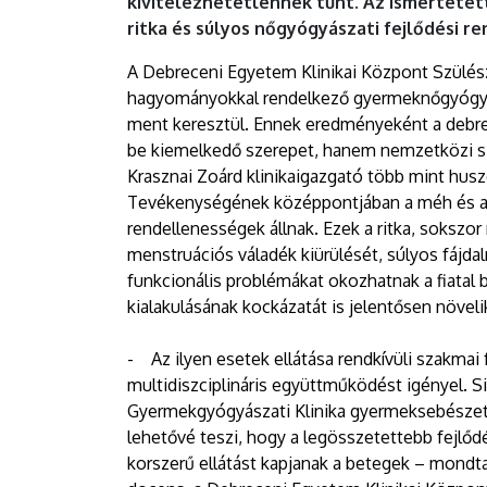
kivitelezhetetlennek tűnt. Az ismertetett
ritka és súlyos nőgyógyászati fejlődési r
A Debreceni Egyetem Klinikai Központ Szülész
hagyományokkal rendelkező gyermeknőgyógyás
ment keresztül. Ennek eredményeként a debre
be kiemelkedő szerepet, hanem nemzetközi sz
Krasznai Zoárd klinikaigazgató több mint hus
Tevékenységének középpontjában a méh és a h
rendellenességek állnak. Ezek a ritka, sokszor
menstruációs váladék kiürülését, súlyos fájda
funkcionális problémákat okozhatnak a fiatal 
kialakulásának kockázatát is jelentősen növeli
- Az ilyen esetek ellátása rendkívüli szakmai 
multidiszciplináris együttműködést igényel. Si
Gyermekgyógyászati Klinika gyermeksebészeti 
lehetővé teszi, hogy a legösszetettebb fejlőd
korszerű ellátást kapjanak a betegek – mondta