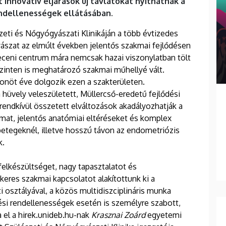
 innovatív eljárások új távlatokat nyithatnak a
endellenességek ellátásában.
eti és Nőgyógyászati Klinikáján a több évtizedes
zat az elmúlt években jelentős szakmai fejlődésen
ceni centrum mára nemcsak hazai viszonylatban tölt
inten is meghatározó szakmai műhellyé vált.
zonöt éve dolgozik ezen a szakterületen.
üvely veleszületett, Müllercső-eredetű fejlődési
 rendkívül összetett elváltozások akadályozhatják a
lmat, jelentős anatómiai eltéréseket és komplex
betegeknél, illetve hosszú távon az endometriózis
k.
felkészültséget, nagy tapasztalatot és
keres szakmai kapcsolatot alakítottunk ki a
osztályával, a közös multidiszciplináris munka
ési rendellenességek esetén is személyre szabott,
 el a hirek.unideb.hu-nak
Krasznai Zoárd
egyetemi