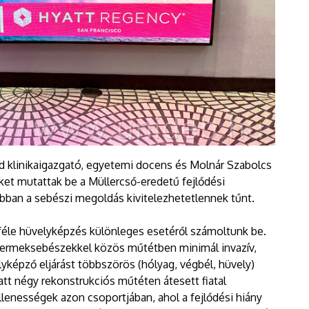
 klinikaigazgató, egyetemi docens és Molnár Szabolcs
et mutattak be a Müllercső-eredetű fejlődési
bban a sebészi megoldás kivitelezhetetlennek tűnt.
éle hüvelyképzés különleges esetéről számoltunk be.
gyermeksebészekkel közös műtétben minimál invazív,
yképző eljárást többszörös (hólyag, végbél, hüvely)
tt négy rekonstrukciós műtéten átesett fiatal
llenességek azon csoportjában, ahol a fejlődési hiány