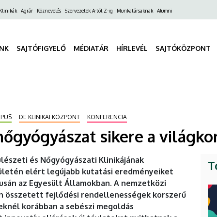
ő
Klinikák
Agrár
Köznevelés
Szervezetek A-tól Z-ig
Munkatársaknak
Alumni
gáció
INK
SAJTÓFIGYELŐ
MÉDIATÁR
HÍRLEVÉL
SAJTÓKÖZPONT
MPUS
DE KLINIKAI KÖZPONT
KONFERENCIA
őgyógyászat sikere a világk
lészeti és Nőgyógyászati Klinikájának
T
letén elért legújabb kutatási eredményeiket
zusán az Egyesült Államokban. A nemzetközi
n összetett fejlődési rendellenességek korszerű
yeknél korábban a sebészi megoldás