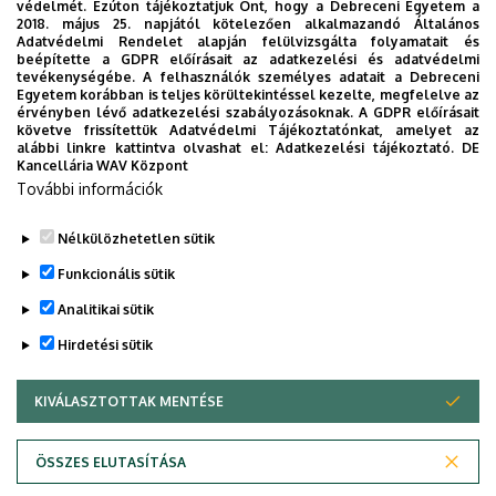
védelmét. Ezúton tájékoztatjuk Önt, hogy a Debreceni Egyetem a
2018. május 25. napjától kötelezően alkalmazandó Általános
Adatvédelmi Rendelet alapján felülvizsgálta folyamatait és
2026. augusztus 7.
beépítette a GDPR előírásait az adatkezelési és adatvédelmi
Univerzum: A Debreceni Egyetem
tevékenységébe. A felhasználók személyes adatait a Debreceni
Egyetem korábban is teljes körültekintéssel kezelte, megfelelve az
titkos receptjei
érvényben lévő adatkezelési szabályozásoknak. A GDPR előírásait
követve frissítettük Adatvédelmi Tájékoztatónkat, amelyet az
alábbi linkre kattintva olvashat el:
Adatkezelési tájékoztató.
DE
KUTATÁS
TUDOMÁNY
Kancellária WAV Központ
További információk
Nélkülözhetetlen sütik
Funkcionális sütik
Analitikai sütik
Hirdetési sütik
KIVÁLASZTOTTAK MENTÉSE
WITHDRAW CONSENT
DEBRECENI EGYETEM
ÖSSZES ELUTASÍTÁSA
Adatvédelem