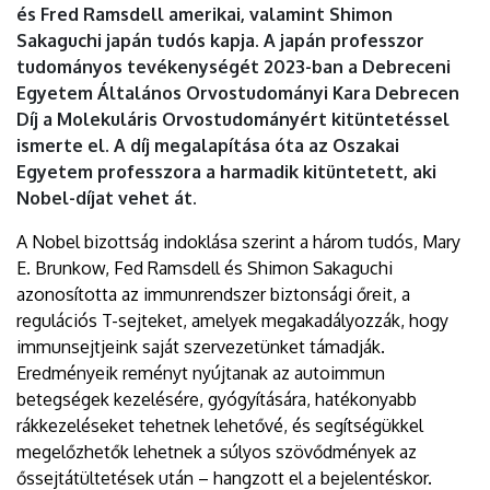
és Fred Ramsdell amerikai, valamint Shimon
DEBRECENI
Sakaguchi japán tudós kapja. A japán professzor
EGYETEM
tudományos tevékenységét 2023-ban a Debreceni
Egyetem Általános Orvostudományi Kara Debrecen
Díj a Molekuláris Orvostudományért kitüntetéssel
ismerte el. A díj megalapítása óta az Oszakai
Egyetem professzora a harmadik kitüntetett, aki
Nobel-díjat vehet át.
A Nobel bizottság indoklása szerint a három tudós, Mary
E. Brunkow, Fed Ramsdell és Shimon Sakaguchi
azonosította az immunrendszer biztonsági őreit, a
regulációs T-sejteket, amelyek megakadályozzák, hogy
immunsejtjeink saját szervezetünket támadják.
Eredményeik reményt nyújtanak az autoimmun
betegségek kezelésére, gyógyítására, hatékonyabb
rákkezeléseket tehetnek lehetővé, és segítségükkel
megelőzhetők lehetnek a súlyos szövődmények az
őssejtátültetések után – hangzott el a bejelentéskor.