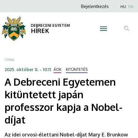
A
Ugrás
Anonim
Nyel
Bejelentkezés
HU
EN
a
Felhasználói
Debreceni
tartalomra
fiók
DEBRECENI EGYETEM
Egyetemen
HÍREK
menüje
Tar
kitüntetett
ker
japán
Morzsa
Címlap
professzor
2025. október 8. - 10:11
ÁOK
KITÜNTETÉS
A Debreceni Egyetemen
kapja
kitüntetett japán
a
professzor kapja a Nobel-
Nobel-
díjat
díjat
|
Az idei orvosi-élettani Nobel-díjat Mary E. Brunkow