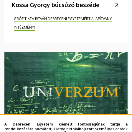
Kossa György búcsúzó beszéde
GRÓF TISZA ISTVÁN DEBRECENI EGYETEMÉRT ALAPÍTVÁNY
INTÉZMÉNYI
A Debreceni Egyetem kiemelt fontosságúnak tartja a
rendelkezésére bocsátott, illetve birtokába jutott személyes adatok