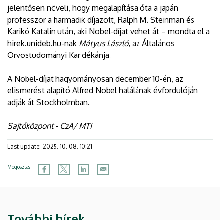
jelentősen növeli, hogy megalapítása óta a japán
professzor a harmadik díjazott, Ralph M. Steinman és
Karikó Katalin után, aki Nobel-díjat vehet át – mondta el a
hirek.unideb.hu-nak
Mátyus László
, az Általános
Orvostudományi Kar dékánja.
A Nobel-díjat hagyományosan december 10-én, az
elismerést alapító Alfred Nobel halálának évfordulóján
adják át Stockholmban.
Sajtóközpont - CzA/ MTI
Last update:
2025. 10. 08. 10:21
Megosztás
További hírek