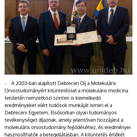
- A 2003-ban alapított Debrecen Díj a Molekuláris
Orvostudományért kitüntetéssel a molekuláris medicina
területén nemzetközi szinten is kiemelkedő
eredményeket elért tudósok munkáját ismeri el a
Debreceni Egyetem. Elsősorban olyan tudományos
tevékenységet díjaznak, amely jelentősen hozzájárul a
molekuláris orvostudomány fejlődéséhez, és eredményei
hasznosíthatók a betegellátásban. A kitüntetés értékét