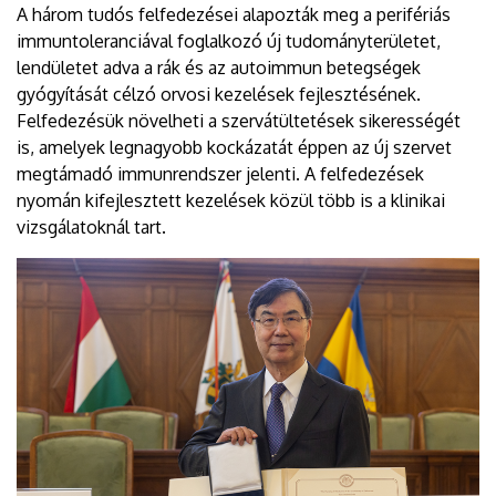
A három tudós felfedezései alapozták meg a perifériás
immuntoleranciával foglalkozó új tudományterületet,
lendületet adva a rák és az autoimmun betegségek
gyógyítását célzó orvosi kezelések fejlesztésének.
Felfedezésük növelheti a szervátültetések sikerességét
is, amelyek legnagyobb kockázatát éppen az új szervet
megtámadó immunrendszer jelenti. A felfedezések
nyomán kifejlesztett kezelések közül több is a klinikai
vizsgálatoknál tart.