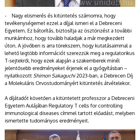
- Nagy elismerés és kitüntetés számomra, hogy
tevékenységemet ezzel a díjjal ismeri el a Debreceni
Egyetem. Ez bátorítás, biztosítja az ösztönzést a további
munkámhoz, hogy tovább haladjak a már megkezdett
úton. A jövőben is arra törekszem, hogy kutatásaimmal a
lehető legtöbb információt szerezzük meg a regulatorikus
T-sejtekről, hogy ezek alapján a szakemberek minél
jelentősebb eredményeket érjenek el a gyógyításban –
nyilatkozott
Shimon Sakaguchi
2023-ban, a Debrecen Díj
a Molekuláris Orvostudományért kitüntetés átvételekor.
A díjátadót követően a kitüntetett professzor a Debreceni
Egyetem Aulájában Regulatory T cells for controlling
immunological diseases címmel tartott előadást, melyben
ismertette tudományos eredményeit.