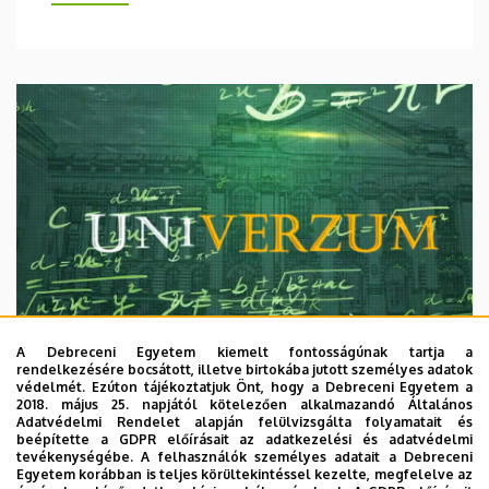
A Debreceni Egyetem kiemelt fontosságúnak tartja a
rendelkezésére bocsátott, illetve birtokába jutott személyes adatok
védelmét. Ezúton tájékoztatjuk Önt, hogy a Debreceni Egyetem a
2018. május 25. napjától kötelezően alkalmazandó Általános
Adatvédelmi Rendelet alapján felülvizsgálta folyamatait és
2026. augusztus 7.
beépítette a GDPR előírásait az adatkezelési és adatvédelmi
Univerzum: A Debreceni Egyetem
tevékenységébe. A felhasználók személyes adatait a Debreceni
Egyetem korábban is teljes körültekintéssel kezelte, megfelelve az