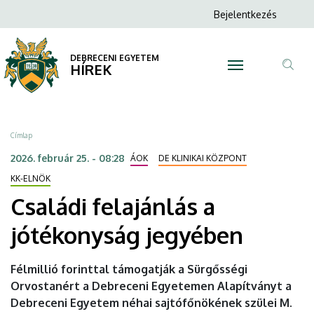
Családi
Ugrás
Anonim
Bejelentkezés
a
N
Felhasználói
felajánlás
tartalomra
fiók
DEBRECENI EGYETEM
a
HÍREK
menüje
Tar
jótékonyság
ker
jegyében
Morzsa
Címlap
|
2026. február 25. - 08:28
ÁOK
DE KLINIKAI KÖZPONT
DEBRECENI
KK-ELNÖK
Családi felajánlás a
EGYETEM
jótékonyság jegyében
Félmillió forinttal támogatják a Sürgősségi
Orvostanért a Debreceni Egyetemen Alapítványt a
Debreceni Egyetem néhai sajtófőnökének szülei M.