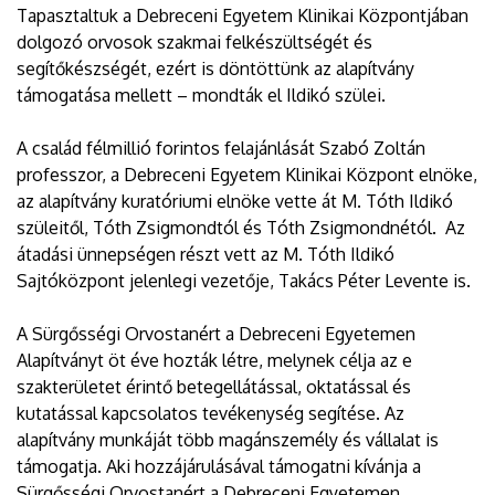
Tapasztaltuk a Debreceni Egyetem Klinikai Központjában
dolgozó orvosok szakmai felkészültségét és
segítőkészségét, ezért is döntöttünk az alapítvány
támogatása mellett – mondták el Ildikó szülei.
A család félmillió forintos felajánlását Szabó Zoltán
professzor, a Debreceni Egyetem Klinikai Központ elnöke,
az alapítvány kuratóriumi elnöke vette át M. Tóth Ildikó
szüleitől, Tóth Zsigmondtól és Tóth Zsigmondnétól. Az
átadási ünnepségen részt vett az M. Tóth Ildikó
Sajtóközpont jelenlegi vezetője, Takács Péter Levente is.
A Sürgősségi Orvostanért a Debreceni Egyetemen
Alapítványt öt éve hozták létre, melynek célja az e
szakterületet érintő betegellátással, oktatással és
kutatással kapcsolatos tevékenység segítése. Az
alapítvány munkáját több magánszemély és vállalat is
támogatja. Aki hozzájárulásával támogatni kívánja a
Sürgősségi Orvostanért a Debreceni Egyetemen