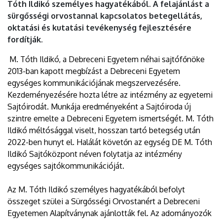
Tóth Ildikó személyes hagyatékából. A felajánlást a
sürgősségi orvostannal kapcsolatos betegellátás,
oktatási és kutatási tevékenység fejlesztésére
fordítják.
M. Tóth Ildikó, a Debreceni Egyetem néhai sajtófőnöke
2013-ban kapott megbízást a Debreceni Egyetem
egységes kommunikációjának megszervezésére.
Kezdeményezésére hozta létre az intézmény az egyetemi
Sajtóirodát. Munkája eredményeként a Sajtóiroda új
szintre emelte a Debreceni Egyetem ismertségét. M. Tóth
Ildikó méltósággal viselt, hosszan tartó betegség után
2022-ben hunyt el. Halálát követőn az egység DE M. Tóth
Ildikó Sajtóközpont néven folytatja az intézmény
egységes sajtókommunikációját.
Az M. Tóth Ildikó személyes hagyatékából befolyt
összeget szülei a Sürgősségi Orvostanért a Debreceni
Egyetemen Alapítványnak ajánlották fel. Az adományozók