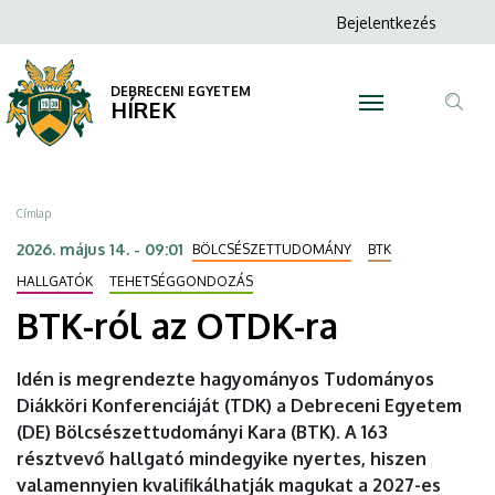
BTK-
Ugrás
Anonim
Bejelentkezés
a
N
Felhasználói
ról
tartalomra
fiók
DEBRECENI EGYETEM
az
HÍREK
menüje
Tar
OTDK-
ker
ra
Morzsa
Címlap
|
2026. május 14. - 09:01
BÖLCSÉSZETTUDOMÁNY
BTK
DEBRECENI
HALLGATÓK
TEHETSÉGGONDOZÁS
BTK-ról az OTDK-ra
EGYETEM
Idén is megrendezte hagyományos Tudományos
Diákköri Konferenciáját (TDK) a Debreceni Egyetem
(DE) Bölcsészettudományi Kara (BTK). A 163
résztvevő hallgató mindegyike nyertes, hiszen
valamennyien kvalifikálhatják magukat a 2027-es