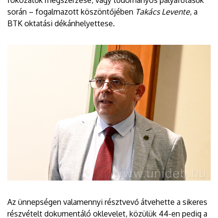
fokozatuk megszerzése, vagy tudományos pályafutásuk
során – fogalmazott köszöntőjében
Takács Levente
, a
BTK oktatási dékánhelyettese.
Az ünnepségen valamennyi résztvevő átvehette a sikeres
részvételt dokumentáló oklevelet, közülük 44-en pedig a