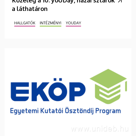
Közeleg a 10. yoUDay, hazai sztárok
a láthatáron
HALLGATÓK
INTÉZMÉNYI
YOUDAY