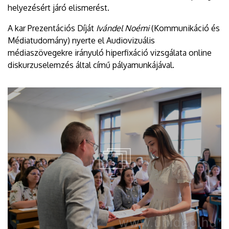
helyezésért járó elismerést.
A kar Prezentációs Díját
Ivándel Noémi
(Kommunikáció és
Médiatudomány) nyerte el Audiovizuális
médiaszövegekre irányuló hiperfixáció vizsgálata online
diskurzuselemzés által című pályamunkájával.