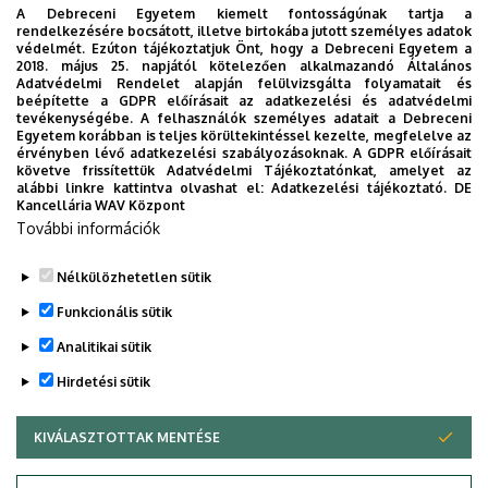
A Debreceni Egyetem kiemelt fontosságúnak tartja a
rendelkezésére bocsátott, illetve birtokába jutott személyes adatok
védelmét. Ezúton tájékoztatjuk Önt, hogy a Debreceni Egyetem a
2018. május 25. napjától kötelezően alkalmazandó Általános
Adatvédelmi Rendelet alapján felülvizsgálta folyamatait és
2026. augusztus 5.
beépítette a GDPR előírásait az adatkezelési és adatvédelmi
Díszdoktorát gyászolja a Debreceni
tevékenységébe. A felhasználók személyes adatait a Debreceni
Egyetem korábban is teljes körültekintéssel kezelte, megfelelve az
Egyetem
érvényben lévő adatkezelési szabályozásoknak. A GDPR előírásait
követve frissítettük Adatvédelmi Tájékoztatónkat, amelyet az
alábbi linkre kattintva olvashat el:
Adatkezelési tájékoztató.
DE
INTÉZMÉNYI
TTK
TUDOMÁNY
Kancellária WAV Központ
További információk
Nélkülözhetetlen sütik
Funkcionális sütik
Analitikai sütik
Hirdetési sütik
KIVÁLASZTOTTAK MENTÉSE
WITHDRAW CONSENT
DEBRECENI EGYETEM