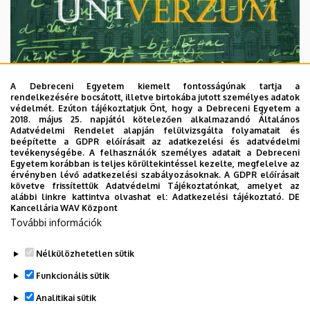
A Debreceni Egyetem kiemelt fontosságúnak tartja a
rendelkezésére bocsátott, illetve birtokába jutott személyes adatok
védelmét. Ezúton tájékoztatjuk Önt, hogy a Debreceni Egyetem a
2018. május 25. napjától kötelezően alkalmazandó Általános
Adatvédelmi Rendelet alapján felülvizsgálta folyamatait és
2026. augusztus 7.
beépítette a GDPR előírásait az adatkezelési és adatvédelmi
Univerzum: A Debreceni Egyetem
tevékenységébe. A felhasználók személyes adatait a Debreceni
Egyetem korábban is teljes körültekintéssel kezelte, megfelelve az
titkos receptjei
érvényben lévő adatkezelési szabályozásoknak. A GDPR előírásait
követve frissítettük Adatvédelmi Tájékoztatónkat, amelyet az
alábbi linkre kattintva olvashat el:
Adatkezelési tájékoztató.
DE
KUTATÁS
TUDOMÁNY
Kancellária WAV Központ
További információk
Nélkülözhetetlen sütik
Funkcionális sütik
Analitikai sütik