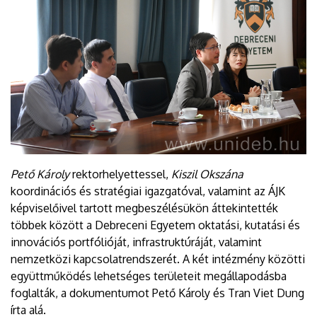
Pető Károly
rektorhelyettessel,
Kiszil Okszána
koordinációs és stratégiai igazgatóval, valamint az ÁJK
képviselőivel tartott megbeszélésükön áttekintették
többek között a Debreceni Egyetem oktatási, kutatási és
innovációs portfólióját, infrastruktúráját, valamint
nemzetközi kapcsolatrendszerét. A két intézmény közötti
együttműködés lehetséges területeit megállapodásba
foglalták, a dokumentumot Pető Károly és Tran Viet Dung
írta alá.