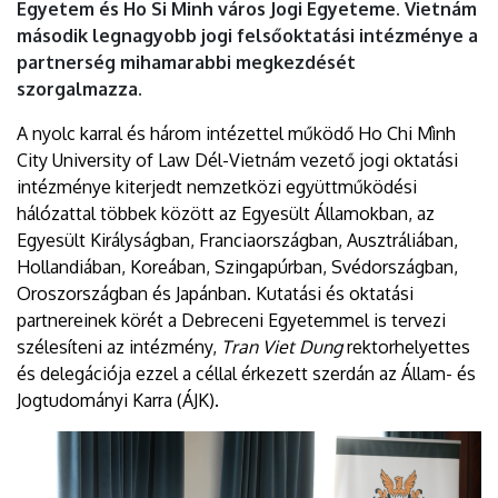
Egyetem és Ho Si Minh város Jogi Egyeteme. Vietnám
második legnagyobb jogi felsőoktatási intézménye a
partnerség mihamarabbi megkezdését
szorgalmazza.
A nyolc karral és három intézettel működő Ho Chi Mình
City University of Law Dél-Vietnám vezető jogi oktatási
intézménye kiterjedt nemzetközi együttműködési
hálózattal többek között az Egyesült Államokban, az
Egyesült Királyságban, Franciaországban, Ausztráliában,
Hollandiában, Koreában, Szingapúrban, Svédországban,
Oroszországban és Japánban. Kutatási és oktatási
partnereinek körét a Debreceni Egyetemmel is tervezi
szélesíteni az intézmény,
Tran Viet Dung
rektorhelyettes
és delegációja ezzel a céllal érkezett szerdán az Állam- és
Jogtudományi Karra (ÁJK).