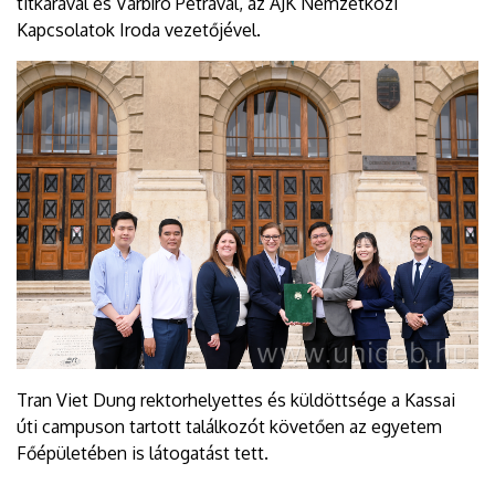
titkárával és Várbíró Petrával, az ÁJK Nemzetközi
Kapcsolatok Iroda vezetőjével.
Tran Viet Dung rektorhelyettes és küldöttsége a Kassai
úti campuson tartott találkozót követően az egyetem
Főépületében is látogatást tett.