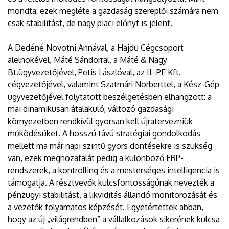
mondta: ezek megléte a gazdaság szereplői számára nem
csak stabilitást, de nagy piaci előnyt is jelent.
A Dedéné Novotni Annával, a Hajdu Cégcsoport
alelnökével, Máté Sándorral, a Máté & Nagy
Bt.ügyvezetőjével, Petis Lászlóval, az IL-PE Kft.
cégvezetőjével, valamint Szatmári Norberttel, a Kész-Gép
ügyvezetőjével folytatott beszélgetésben elhangzott: a
mai dinamikusan átalakuló, változó gazdasági
környezetben rendkívül gyorsan kell újratervezniük
működésüket. A hosszú távú stratégiai gondolkodás
mellett ma már napi szintű gyors döntésekre is szükség
van, ezek meghozatalát pedig a különböző ERP-
rendszerek, a kontrolling és a mesterséges intelligencia is
támogatja. A résztvevők kulcsfontosságúnak nevezték a
pénzügyi stabilitást, a likviditás állandó monitorozását és
a vezetők folyamatos képzését. Egyetértettek abban,
hogy az új „világrendben” a vállalkozások sikerének kulcsa