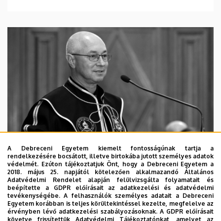
A Debreceni Egyetem kiemelt fontosságúnak tartja a
rendelkezésére bocsátott, illetve birtokába jutott személyes adatok
védelmét. Ezúton tájékoztatjuk Önt, hogy a Debreceni Egyetem a
2018. május 25. napjától kötelezően alkalmazandó Általános
Adatvédelmi Rendelet alapján felülvizsgálta folyamatait és
2026. augusztus 5.
beépítette a GDPR előírásait az adatkezelési és adatvédelmi
Díszdoktorát gyászolja a Debreceni
tevékenységébe. A felhasználók személyes adatait a Debreceni
Egyetem korábban is teljes körültekintéssel kezelte, megfelelve az
Egyetem
érvényben lévő adatkezelési szabályozásoknak. A GDPR előírásait
követve frissítettük Adatvédelmi Tájékoztatónkat, amelyet az