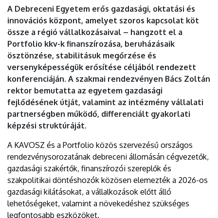
|
A Debreceni Egyetem erős gazdasági, oktatási és
innovációs központ, amelyet szoros kapcsolat köt
DEBRECENI
össze a régió vállalkozásaival – hangzott el a
Portfolio kkv-k finanszírozása, beruházásaik
EGYETEM
ösztönzése, stabilitásuk megőrzése és
versenyképességük erősítése céljából rendezett
konferenciáján. A szakmai rendezvényen Bács Zoltán
rektor bemutatta az egyetem gazdasági
fejlődésének útját, valamint az intézmény vállalati
partnerségben működő, differenciált gyakorlati
képzési struktúráját.
A KAVOSZ és a Portfolio közös szervezésű országos
rendezvénysorozatának debreceni állomásán cégvezetők,
gazdasági szakértők, finanszírozói szereplők és
szakpolitikai döntéshozók közösen elemezték a 2026-os
gazdasági kilátásokat, a vállalkozások előtt álló
lehetőségeket, valamint a növekedéshez szükséges
legfontosabb eszközöket.