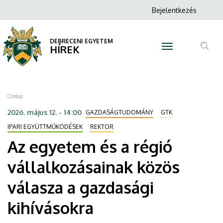
Az
Ugrás
Anonim
Bejelentkezés
a
N
Felhasználói
egyetem
tartalomra
fiók
DEBRECENI EGYETEM
és
HÍREK
menüje
Tar
a
ker
régió
Morzsa
Címlap
vállalkozásainak
2026. május 12. - 14:00
GAZDASÁGTUDOMÁNY
GTK
közös
IPARI EGYÜTTMŰKÖDÉSEK
REKTOR
Az egyetem és a régió
válasza
vállalkozásainak közös
a
válasza a gazdasági
gazdasági
kihívásokra
kihívásokra