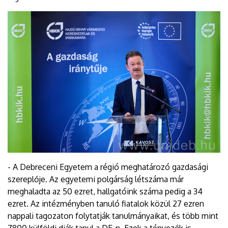
- A Debreceni Egyetem a régió meghatározó gazdasági
szereplője. Az egyetemi polgárság létszáma már
meghaladta az 50 ezret, hallgatóink száma pedig a 34
ezret. Az intézményben tanuló fiatalok közül 27 ezren
nappali tagozaton folytatják tanulmányaikat, és több mint