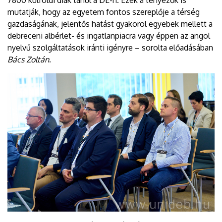
7800 külföldi diák tanul a DE-n. Ezek a tényezők is
mutatják, hogy az egyetem fontos szereplője a térség
gazdaságának, jelentős hatást gyakorol egyebek mellett a
debreceni albérlet- és ingatlanpiacra vagy éppen az angol
nyelvű szolgáltatások iránti igényre – sorolta előadásában
Bács Zoltán
.