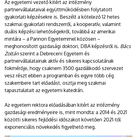
Az egyetemi vezető kitért az intézmény
partnervállalataival együttműködésben folytatott
gyakorlati képzésekre is. Beszélt a kötelező 12 hetes
szakmai gyakorlati rendszerről, a kooperatív, valamint
duális képzési lehetőségekről, továbbá az amerikai
mintára – a Pannon Egyetemmel közösen –
meghonosított gazdasági doktori, DBA képzésről is.
Bács
Zoltán
szerint a Debreceni Egyetem és
partnervállalatainak aktív és sikeres kapcsolatának
fokmérője, hogy csaknem 3500 gazdálkodó szervezet
vesz részt ebben a programban és egyre több cég
szakembere tart előadást, osztja meg szakmai
tapasztalatait az egyetemi katedrán.
Az egyetem rektora előadásában kitért az intézmény
gazdasági eredményeire is, mint mondta: a 2014 és 2021
közötti sikeres fejlődési időszakot követően 2021-től
exponenciális növekedés figyelhető meg.