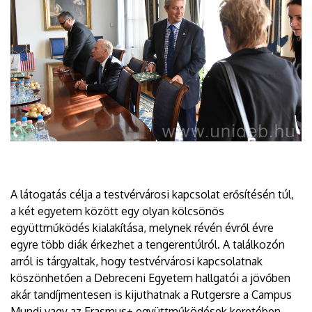
A látogatás célja a testvérvárosi kapcsolat erősítésén túl,
a két egyetem között egy olyan kölcsönös
együttműködés kialakítása, melynek révén évről évre
egyre több diák érkezhet a tengerentúlról. A találkozón
arról is tárgyaltak, hogy testvérvárosi kapcsolatnak
köszönhetően a Debreceni Egyetem hallgatói a jövőben
akár tandíjmentesen is kijuthatnak a Rutgersre a Campus
Mundi vagy az Erasmus+ együttműködések keretében.