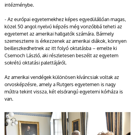
intézménybe.
- Az európai egyetemekhez képes egyedülállóan magas,
közel 50 angol nyelvű képzés még vonzóbbá teheti az
egyetemet az amerikai hallgatók számára. Bármely
szemeszterre is érkezzenek az amerikai diákok, könnyen
beilleszkedhetnek az itt folyó oktatásba – emelte ki
Csernoch László, aki részletesen beszélt az egyetem
sokrétű oktatási palettájáról.
Az amerikai vendégek különösen kíváncsiak voltak az
orvosképzésre, amely a Rutgers egyetemen is nagy
múltra tekint vissza, két elsőrangú egyetemi kórháza is
van.