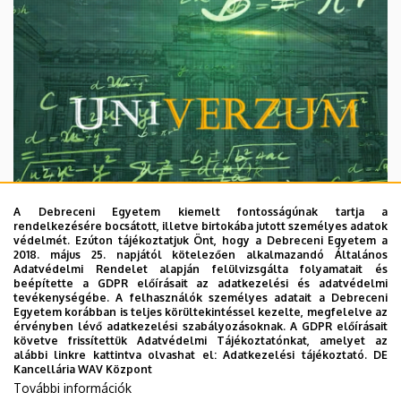
A Debreceni Egyetem kiemelt fontosságúnak tartja a
rendelkezésére bocsátott, illetve birtokába jutott személyes adatok
védelmét. Ezúton tájékoztatjuk Önt, hogy a Debreceni Egyetem a
2018. május 25. napjától kötelezően alkalmazandó Általános
Adatvédelmi Rendelet alapján felülvizsgálta folyamatait és
2026. augusztus 7.
beépítette a GDPR előírásait az adatkezelési és adatvédelmi
Univerzum: A Debreceni Egyetem
tevékenységébe. A felhasználók személyes adatait a Debreceni
Egyetem korábban is teljes körültekintéssel kezelte, megfelelve az
titkos receptjei
érvényben lévő adatkezelési szabályozásoknak. A GDPR előírásait
követve frissítettük Adatvédelmi Tájékoztatónkat, amelyet az
alábbi linkre kattintva olvashat el:
Adatkezelési tájékoztató.
DE
KUTATÁS
TUDOMÁNY
Kancellária WAV Központ
További információk