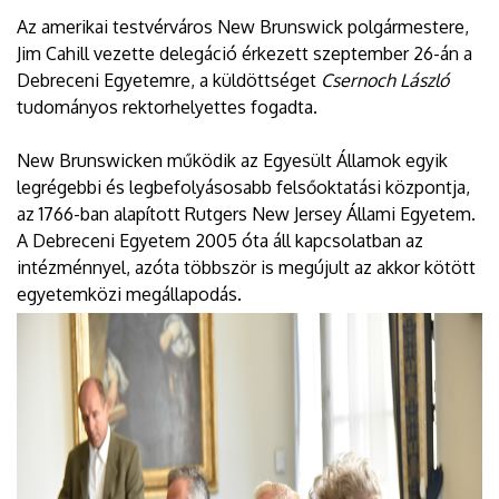
Az amerikai testvérváros New Brunswick polgármestere,
Jim Cahill vezette delegáció érkezett szeptember 26-án a
Debreceni Egyetemre, a küldöttséget
Csernoch László
tudományos rektorhelyettes fogadta.
New Brunswicken működik az Egyesült Államok egyik
legrégebbi és legbefolyásosabb felsőoktatási központja,
az 1766-ban alapított Rutgers New Jersey Állami Egyetem.
A Debreceni Egyetem 2005 óta áll kapcsolatban az
intézménnyel, azóta többször is megújult az akkor kötött
egyetemközi megállapodás.