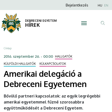
Amerikai
Ugrás
Anonim
Nyel
Bejelentkezés
HU
EN
a
Felhasználói
delegáció
tartalomra
fiók
DEBRECENI EGYETEM
a
HÍREK
menüje
Tar
Debreceni
ker
Egyetemen
Morzsa
Címlap
|
2016. szeptember 26. - 00:00
HALLGATÓK
DEBRECENI
KÜLFÖLDI HALLGATÓK
KÜLKAPCSOLATOK
Amerikai delegáció a
EGYETEM
Debreceni Egyetemen
Bővülő partneri kapcsolatok: az egyik legrégebbi
amerikai egyetemmel fűzné szorosabbra
együttműködését a Debreceni Egyetem.