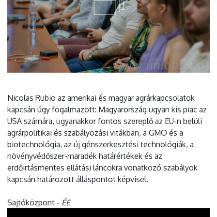
Nicolas Rubio az amerikai és magyar agrárkapcsolatok
kapcsán úgy fogalmazott: Magyarország ugyan kis piac az
USA számára, ugyanakkor fontos szereplő az EU-n belüli
agrárpolitikai és szabályozási vitákban, a GMO és a
biotechnológia, az új génszerkesztési technológiák, a
növényvédőszer-maradék határértékek és az
erdőirtásmentes ellátási láncokra vonatkozó szabályok
kapcsán határozott álláspontot képvisel.
Sajtóközpont -
ÉE