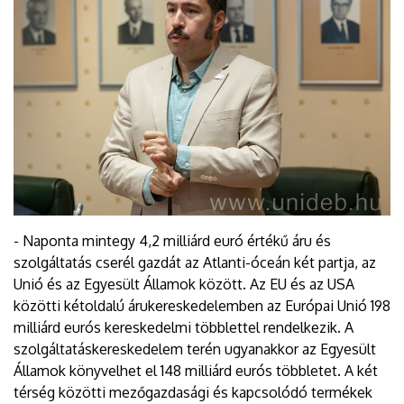
- Naponta mintegy 4,2 milliárd euró értékű áru és
szolgáltatás cserél gazdát az Atlanti-óceán két partja, az
Unió és az Egyesült Államok között. Az EU és az USA
közötti kétoldalú árukereskedelemben az Európai Unió 198
milliárd eurós kereskedelmi többlettel rendelkezik. A
szolgáltatáskereskedelem terén ugyanakkor az Egyesült
Államok könyvelhet el 148 milliárd eurós többletet. A két
térség közötti mezőgazdasági és kapcsolódó termékek