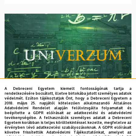
A Debreceni Egyetem kiemelt fontosságúnak tartja a
rendelkezésére bocsátott, illetve birtokába jutott személyes adatok
védelmét. Ezúton tájékoztatjuk Önt, hogy a Debreceni Egyetem a
2018. május 25. napjától kötelezően alkalmazandó Általános
Adatvédelmi Rendelet alapján felülvizsgálta folyamatait és
2026. augusztus 7.
beépítette a GDPR előírásait az adatkezelési és adatvédelmi
Univerzum: A Debreceni Egyetem
tevékenységébe. A felhasználók személyes adatait a Debreceni
Egyetem korábban is teljes körültekintéssel kezelte, megfelelve az
titkos receptjei
érvényben lévő adatkezelési szabályozásoknak. A GDPR előírásait
követve frissítettük Adatvédelmi Tájékoztatónkat, amelyet az