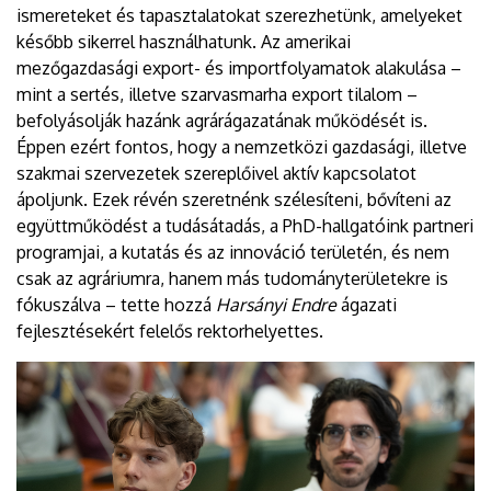
ismereteket és tapasztalatokat szerezhetünk, amelyeket
később sikerrel használhatunk. Az amerikai
mezőgazdasági export- és importfolyamatok alakulása –
mint a sertés, illetve szarvasmarha export tilalom –
befolyásolják hazánk agrárágazatának működését is.
Éppen ezért fontos, hogy a nemzetközi gazdasági, illetve
szakmai szervezetek szereplőivel aktív kapcsolatot
ápoljunk. Ezek révén szeretnénk szélesíteni, bővíteni az
együttműködést a tudásátadás, a PhD-hallgatóink partneri
programjai, a kutatás és az innováció területén, és nem
csak az agráriumra, hanem más tudományterületekre is
fókuszálva – tette hozzá
Harsányi Endre
ágazati
fejlesztésekért felelős rektorhelyettes.