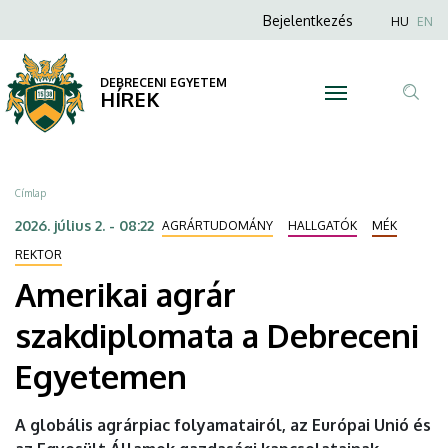
Amerikai
Ugrás
Anonim
Nyel
Bejelentkezés
HU
EN
a
Felhasználói
agrár
tartalomra
fiók
DEBRECENI EGYETEM
szakdiplomata
HÍREK
menüje
Tar
a
ker
Debreceni
Morzsa
Címlap
Egyetemen
2026. július 2. - 08:22
AGRÁRTUDOMÁNY
HALLGATÓK
MÉK
|
REKTOR
Amerikai agrár
DEBRECENI
szakdiplomata a Debreceni
EGYETEM
Egyetemen
A globális agrárpiac folyamatairól, az Európai Unió és