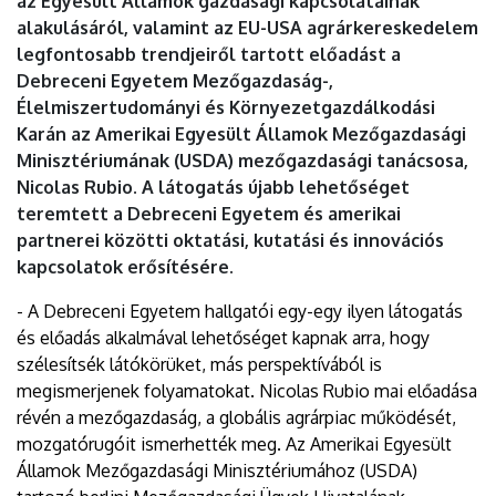
az Egyesült Államok gazdasági kapcsolatainak
alakulásáról, valamint az EU-USA agrárkereskedelem
legfontosabb trendjeiről tartott előadást a
Debreceni Egyetem Mezőgazdaság-,
Élelmiszertudományi és Környezetgazdálkodási
Karán az Amerikai Egyesült Államok Mezőgazdasági
Minisztériumának (USDA) mezőgazdasági tanácsosa,
Nicolas Rubio. A látogatás újabb lehetőséget
teremtett a Debreceni Egyetem és amerikai
partnerei közötti oktatási, kutatási és innovációs
kapcsolatok erősítésére.
- A Debreceni Egyetem hallgatói egy-egy ilyen látogatás
és előadás alkalmával lehetőséget kapnak arra, hogy
szélesítsék látókörüket, más perspektívából is
megismerjenek folyamatokat. Nicolas Rubio mai előadása
révén a mezőgazdaság, a globális agrárpiac működését,
mozgatórugóit ismerhették meg. Az Amerikai Egyesült
Államok Mezőgazdasági Minisztériumához (USDA)