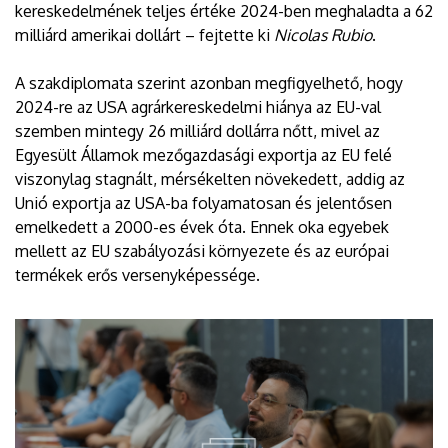
kereskedelmének teljes értéke 2024-ben meghaladta a 62
milliárd amerikai dollárt – fejtette ki
Nicolas Rubio
.
A szakdiplomata szerint azonban megfigyelhető, hogy
2024-re az USA agrárkereskedelmi hiánya az EU-val
szemben mintegy 26 milliárd dollárra nőtt, mivel az
Egyesült Államok mezőgazdasági exportja az EU felé
viszonylag stagnált, mérsékelten növekedett, addig az
Unió exportja az USA-ba folyamatosan és jelentősen
emelkedett a 2000-es évek óta. Ennek oka egyebek
mellett az EU szabályozási környezete és az európai
termékek erős versenyképessége.