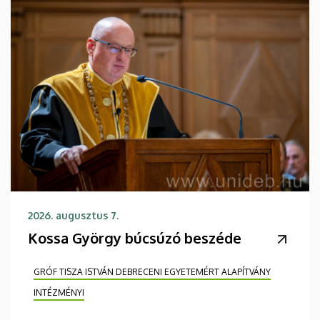
2026. augusztus 7.
Kossa György búcsúzó beszéde
GRÓF TISZA ISTVÁN DEBRECENI EGYETEMÉRT ALAPÍTVÁNY
INTÉZMÉNYI