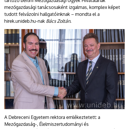
tartozó berlini Mezőgazdasági Ügyek Hivatalának
mezőgazdasági tanácsosaként izgalmas, komplex képet
tudott felvázolni hallgatóinknak – mondta el a
hirek.unideb.hu-nak
Bács Zoltán
.
A Debreceni Egyetem rektora emlékeztetett: a
Mezőgazdaság-, Élelmiszertudományi és