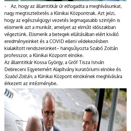
- Az, hogy az államtitkár úr elfogadta a meghívásunkat,
nagy megtiszteltetés a Klinikai Központnak. Azt jelzi,
hogy az egészségügyi vezetés legmagasabb szintjén is
elismerik azt a munkát, amelyet az elmúlt időszakban
végeztünk. Elismerik a betegek ellátásában elért kiváló
eredményeinket és a COVID elleni védekezésben
kialakított rendszerünket– hangsúlyozta Szabó Zoltán
professzor, a Klinikai Központ elnöke.
Az államtitkár Kossa György, a Gróf Tisza István
Debreceni Egyetemért Alapítvány kuratóriumi elnöke és
Szabó Zoltán
, a Klinikai Központ elnökének meghívására
érkezett az intézménybe.