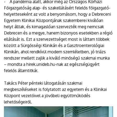
- A pandémia alatt, akkor még az Országos Kórházi
Főigazgatóság alap- és szakellátásért felelős főigazgató-
helyetteseként az volt a benyomásom, hogy a Debreceni
Egyetem Klinikai Központjának szakemberei kiválóan
helyt álltak, és kimagaslóan szervezték meg nemcsak
Debrecen és a megye, hanem bizonyos esetekben a régió
ellátását is. Ezt a szervezettséget most is láttam többek
között a Sürgősségi Klinikán és a Gasztroenterológiai
Klinikán, ahol rendkívül modern szemléletben, jó triázs
rendszer mellett zajlik a kiváló minőségű szakmai munka
– mondta a hirek.unideb.hu-nak az egészségügyért
felelős államtitkár.
Takács Péter pénteki látogatásán szakmai
megbeszéléseket is folytatott az egyetem és a Klinikai
Központ vezetőivel a jövőbeli együttműködés
lehetőségeiről.