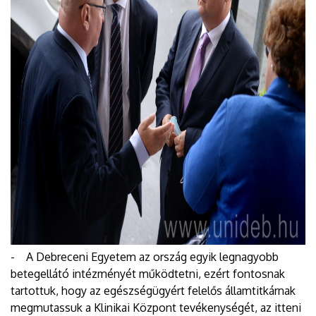
- A Debreceni Egyetem az ország egyik legnagyobb
betegellátó intézményét működtetni, ezért fontosnak
tartottuk, hogy az egészségügyért felelős államtitkárnak
megmutassuk a Klinikai Központ tevékenységét, az itteni