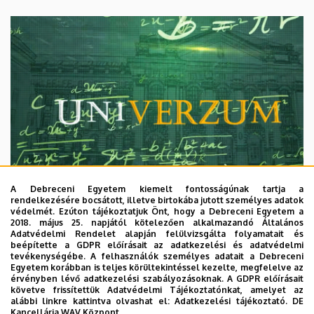
A Debreceni Egyetem kiemelt fontosságúnak tartja a
rendelkezésére bocsátott, illetve birtokába jutott személyes adatok
védelmét. Ezúton tájékoztatjuk Önt, hogy a Debreceni Egyetem a
2018. május 25. napjától kötelezően alkalmazandó Általános
Adatvédelmi Rendelet alapján felülvizsgálta folyamatait és
2026. augusztus 7.
beépítette a GDPR előírásait az adatkezelési és adatvédelmi
Univerzum: A Debreceni Egyetem
tevékenységébe. A felhasználók személyes adatait a Debreceni
Egyetem korábban is teljes körültekintéssel kezelte, megfelelve az
titkos receptjei
érvényben lévő adatkezelési szabályozásoknak. A GDPR előírásait
követve frissítettük Adatvédelmi Tájékoztatónkat, amelyet az
alábbi linkre kattintva olvashat el:
Adatkezelési tájékoztató.
DE
KUTATÁS
TUDOMÁNY
Kancellária WAV Központ