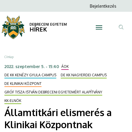
Államtitkári
Ugrás
Anonim
Bejelentkezés
a
N
Felhasználói
elismerés
tartalomra
fiók
DEBRECENI EGYETEM
a
HÍREK
menüje
Tar
Klinikai
ker
Központnak
Morzsa
Címlap
|
2022. szeptember 5. - 15:40
ÁOK
DEBRECENI
DE KK KENÉZY GYULA CAMPUS
DE KK NAGYERDEI CAMPUS
DE KLINIKAI KÖZPONT
EGYETEM
GRÓF TISZA ISTVÁN DEBRECENI EGYETEMÉRT ALAPÍTVÁNY
KK-ELNÖK
Államtitkári elismerés a
Klinikai Központnak