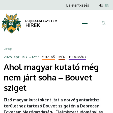
Ahol
Ugrás
Anonim
Nyel
Bejelentkezés
HU
EN
a
Felhasználói
magyar
tartalomra
fiók
DEBRECENI EGYETEM
kutató
HÍREK
menüje
Tar
még
ker
nem
Morzsa
Címlap
járt
2026. április 7. - 12:55
KUTATÁS
MÉK
TUDOMÁNY
Ahol magyar kutató még
soha
nem járt soha – Bouvet
–
sziget
Bouvet
sziget
Első magyar kutatóként járt a norvég antarktiszi
területhez tartozó Bouvet szigetén a Debreceni
|
Egyetem Mezőgazdaság-, Élelmiszertudományi és