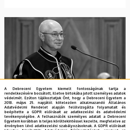
A Debreceni Egyetem kiemelt fontosságúnak tartja a
rendelkezésére bocsátott, illetve birtokába jutott személyes adatok
védelmét. Ezúton tájékoztatjuk Önt, hogy a Debreceni Egyetem a
2018. május 25. napjától kötelezően alkalmazandó Általános
Adatvédelmi Rendelet alapján felülvizsgálta folyamatait és
2026. augusztus 5.
beépítette a GDPR előírásait az adatkezelési és adatvédelmi
Díszdoktorát gyászolja a Debreceni
tevékenységébe. A felhasználók személyes adatait a Debreceni
Egyetem korábban is teljes körültekintéssel kezelte, megfelelve az
Egyetem
érvényben lévő adatkezelési szabályozásoknak. A GDPR előírásait