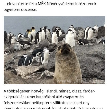
– elevenítette fel a MÉK Növényvédelmi Intézetének
egyetemi docense.
A többségében norvég, izlandi, német, olasz, feröer-
szigeteki és ukrán kutatókból álló csapatot és
felszerelésüket helikopter szállította a sziget egy
jégmentes, magaslati pontjára, ahol szinte folyamatosan