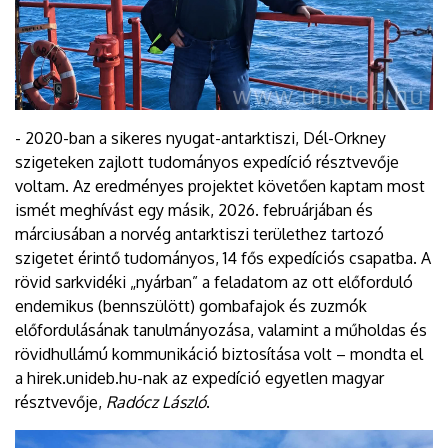
- 2020-ban a sikeres nyugat-antarktiszi, Dél-Orkney
szigeteken zajlott tudományos expedíció résztvevője
voltam. Az eredményes projektet követően kaptam most
ismét meghívást egy másik, 2026. februárjában és
márciusában a norvég antarktiszi területhez tartozó
szigetet érintő tudományos, 14 fős expedíciós csapatba. A
rövid sarkvidéki „nyárban” a feladatom az ott előforduló
endemikus (bennszülött) gombafajok és zuzmók
előfordulásának tanulmányozása, valamint a műholdas és
rövidhullámú kommunikáció biztosítása volt – mondta el
a hirek.unideb.hu-nak az expedíció egyetlen magyar
résztvevője,
Radócz László
.