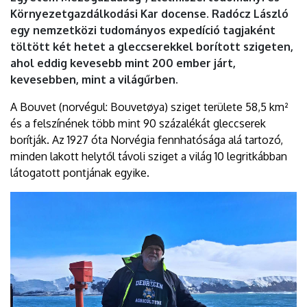
DEBRECENI
Környezetgazdálkodási Kar docense. Radócz László
egy nemzetközi tudományos expedíció tagjaként
EGYETEM
töltött két hetet a gleccserekkel borított szigeten,
ahol eddig kevesebb mint 200 ember járt,
kevesebben, mint a világűrben.
A Bouvet (norvégul: Bouvetøya) sziget területe 58,5 km²
és a felszínének több mint 90 százalékát gleccserek
borítják. Az 1927 óta Norvégia fennhatósága alá tartozó,
minden lakott helytől távoli sziget a világ 10 legritkábban
látogatott pontjának egyike.