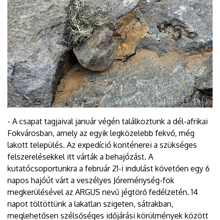
- A csapat tagjaival január végén találkoztunk a dél-afrikai
Fokvárosban, amely az egyik legközelebb fekvő, még
lakott település. Az expedíció konténerei a szükséges
felszerelésekkel itt várták a behajózást. A
kutatócsoportunkra a február 21-i indulást követően egy 6
napos hajóút várt a veszélyes Jóreménység-fok
megkerülésével az ARGUS nevű jégtörő fedélzetén. 14
napot töltöttünk a lakatlan szigeten, sátrakban,
meglehetősen szélsőséges időjárási körülmények között