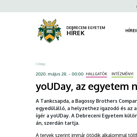
yoUDay,
Ugrás
Fels
a
navi
az
tartalomra
egyetem
DEBRECENI EGYETEM
HÍRE
HÍREK
napja
2020-
Morzsa
Címlap
ban
2020. május 28. - 00:00
HALLGATÓK
INTÉZMÉNYI
is
yoUDay, az egyetem n
|
A Tankcsapda, a Bagossy Brothers Compan
DEBRECENI
egyedülálló, a helyzethez igazodó és az
ígér a yoUDay. A Debreceni Egyetem külö
EGYETEM
án, szerdán tartja.
A tervek szerint immár ötödik alkalommal tölt