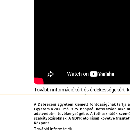
További információkért és érdekességekért
yoUDay Facebook-oldalát
.
A Debreceni Egyetem kiemelt fontosságúnak tartja a
Egyetem a 2018. május 25. napjától kötelezően alkalm
Sajtóiroda - TPL
adatvédelmi tevékenységébe. A felhasználók személ
szabályozásoknak. A GDPR előírásait követve frissítet
Központ
További információk