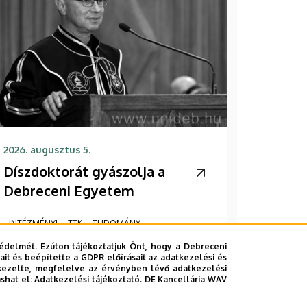
2026. augusztus 5.
Díszdoktorát gyászolja a
Debreceni Egyetem
INTÉZMÉNYI
TTK
TUDOMÁNY
édelmét. Ezúton tájékoztatjuk Önt, hogy a Debreceni
it és beépítette a GDPR előírásait az adatkezelési és
kezelte, megfelelve az érvényben lévő adatkezelési
ashat el:
Adatkezelési tájékoztató.
DE Kancellária WAV