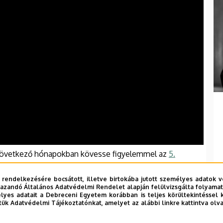
 következő hónapokban kövesse figyelemmel az
5.
 rendelkezésére bocsátott, illetve birtokába jutott személyes adatok v
azandó Általános Adatvédelmi Rendelet alapján felülvizsgálta folyamata
yes adatait a Debreceni Egyetem korábban is teljes körültekintéssel 
tük Adatvédelmi Tájékoztatónkat, amelyet az alábbi linkre kattintva olv