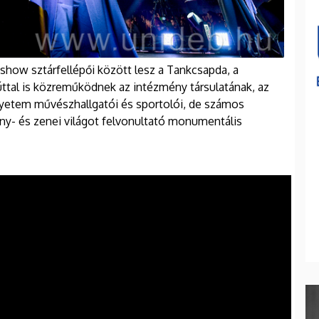
show sztárfellépői között lesz a Tankcsapda, a
ttal is közreműködnek az intézmény társulatának, az
etem művészhallgatói és sportolói, de számos
ny- és zenei világot felvonultató monumentális