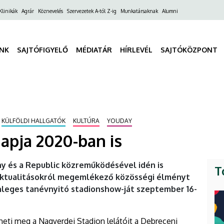
ő
Klinikák
Agrár
Köznevelés
Szervezetek A-tól Z-ig
Munkatársaknak
Alumni
gáció
INK
SAJTÓFIGYELŐ
MÉDIATÁR
HÍRLEVÉL
SAJTÓKÖZPONT
KÜLFÖLDI HALLGATÓK
KULTÚRA
YOUDAY
apja 2020-ban is
y és a Republic közreműködésével idén is
T
 aktualitásokról megemlékező közösségi élményt
nleges tanévnyitó stadionshow-ját szeptember 16-
heti meg a Nagyerdei Stadion lelátóit a Debreceni